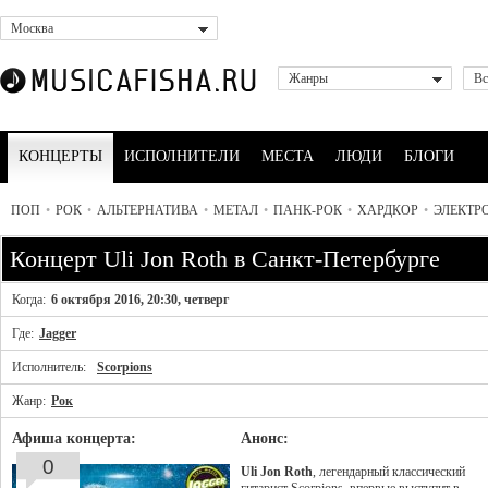
Москва
Жанры
Вс
КОНЦЕРТЫ
ИСПОЛНИТЕЛИ
МЕСТА
ЛЮДИ
БЛОГИ
ПОП
•
РОК
•
АЛЬТЕРНАТИВА
•
МЕТАЛ
•
ПАНК-РОК
•
ХАРДКОР
•
ЭЛЕКТР
Концерт Uli Jon Roth в Санкт-Петербурге
Когда:
6 октября 2016, 20:30, четверг
Где:
Jagger
Исполнитель:
Scorpions
Жанр:
Рок
Афиша концерта:
Анонс:
0
Uli Jon Roth
, легендарный классический