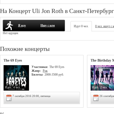
На Концерт Uli Jon Roth в Санкт-Петербург
Я иду
Ищу с кем
Идут 0 чел.
0 чел. ищут с 
Нет идущих
Похожие концерты
The 69 Eyes
The Birthday 
Участники:
The 69 Eyes
Жанр:
Рок
Билеты:
2000-3500 руб.
Идет:
4 чел.
Идет:
2 чел.
7 октября 2016 20:00, пятница
26 сентябр