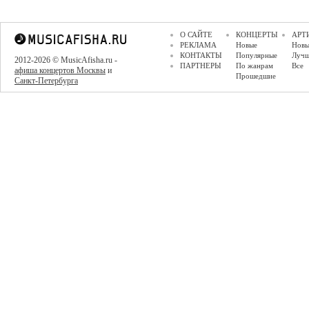
О САЙТЕ
КОНЦЕРТЫ
АРТ
РЕКЛАМА
Новые
Новы
КОНТАКТЫ
Популярные
Луч
2012-2026 © MusicAfisha.ru -
ПАРТНЕРЫ
По жанрам
Все
афиша концертов Москвы
и
Прошедшие
Санкт-Петербурга