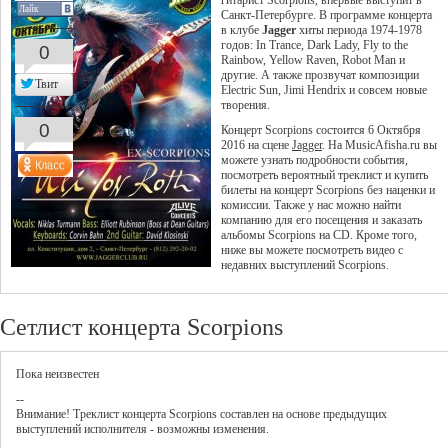
гитарист Scorpions, впервые выступит в
Лайк
Санкт-Петербурге. В программе концерта
в клубе
Jagger
хиты периода 1974-1978
годов: In Trance, Dark Lady, Fly to the
0
Rainbow, Yellow Raven, Robot Man и
другие. А также прозвучат композиции
Твит
Electric Sun, Jimi Hendrix и совсем новые
творения.
0
Концерт Scorpions состоится 6 Октября
2016 на сцене
Jagger
. На MusicAfisha.ru вы
можете узнать подробности события,
посмотреть вероятный треклист и купить
билеты на концерт Scorpions без наценки и
комиссии. Также у нас можно найти
компанию для его посещения и заказать
альбомы Scorpions на CD. Кроме того,
ниже вы можете посмотреть видео с
недавних выступлений Scorpions.
Сетлист концерта Scorpions
Пока неизвестен
--
Внимание! Треклист
концерта
Scorpions
составлен на основе предыдущих
выступлений исполнителя - возможны изменения.