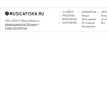
О САЙТЕ
КОНЦЕРТЫ
АРТ
РЕКЛАМА
Новые
Новы
КОНТАКТЫ
Популярные
Луч
2012-2026 © MusicAfisha.ru -
ПАРТНЕРЫ
По жанрам
Все
афиша концертов Москвы
и
Прошедшие
Санкт-Петербурга