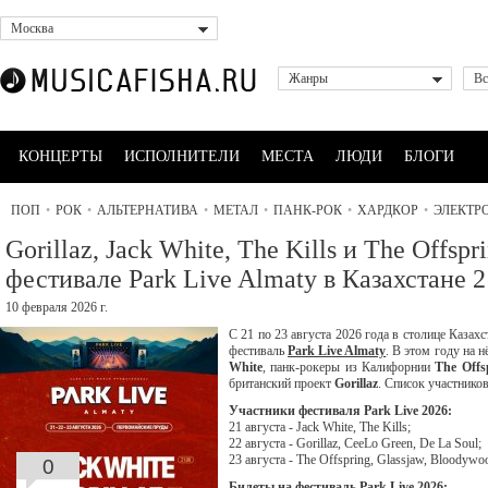
Москва
Жанры
Вс
КОНЦЕРТЫ
ИСПОЛНИТЕЛИ
МЕСТА
ЛЮДИ
БЛОГИ
ПОП
•
РОК
•
АЛЬТЕРНАТИВА
•
МЕТАЛ
•
ПАНК-РОК
•
ХАРДКОР
•
ЭЛЕКТР
Gorillaz, Jack White, The Kills и The Offsp
фестивале Park Live Almaty в Казахстане 21
10 февраля 2026 г.
С 21 по 23 августа 2026 года в столице Казах
фестиваль
Park Live Almaty
. В этом году на 
White
, панк-рокеры из Калифорнии
The Offs
британский проект
Gorillaz
. Список участников
Участники фестиваля Park Live 2026:
21 августа - Jack White, The Kills;
22 августа - Gorillaz, CeeLo Green, De La Soul;
23 августа - The Offspring, Glassjaw, Bloodywo
0
Билеты на фестиваль Park Live 2026: