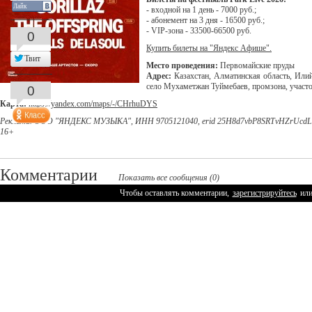
Лайк
- входной на 1 день - 7000 руб.;
- абонемент на 3 дня - 16500 руб.;
- VIP-зона - 33500-66500 руб.
0
Купить билеты на "Яндекс Афише".
Твит
Место проведения:
Первомайские пруды
Адрес:
Казахстан, Алматинская область, Илий
село Мухаметжан Туймебаев, промзона, участ
0
Карта:
https://yandex.com/maps/-/CHrhuDYS
Реклама. ООО "ЯНДЕКС МУЗЫКА", ИНН 9705121040, erid 25H8d7vbP8SRTvHZrUcd
16+
Комментарии
Показать все сообщения (0)
Чтобы оставлять комментарии,
зарегистрируйтесь
ил