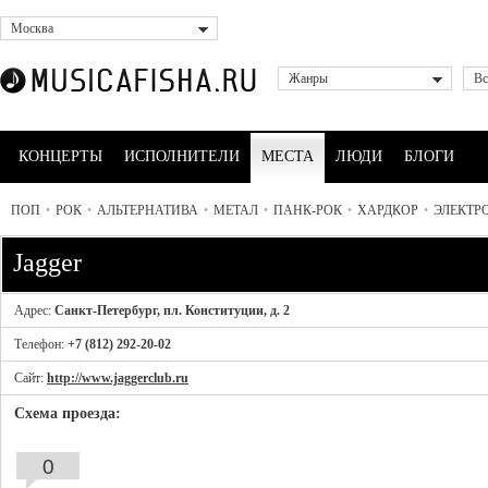
Москва
Жанры
Вс
КОНЦЕРТЫ
ИСПОЛНИТЕЛИ
МЕСТА
ЛЮДИ
БЛОГИ
ПОП
•
РОК
•
АЛЬТЕРНАТИВА
•
МЕТАЛ
•
ПАНК-РОК
•
ХАРДКОР
•
ЭЛЕКТР
Jagger
Адрес:
Санкт-Петербург, пл. Конституции, д. 2
Телефон:
+7 (812) 292-20-02
Сайт:
http://www.jaggerclub.ru
Схема проезда:
0