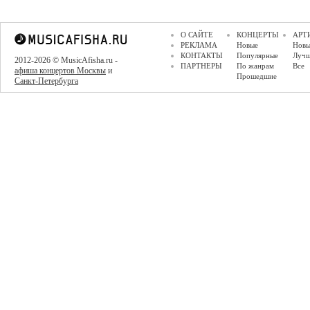
О САЙТЕ
КОНЦЕРТЫ
АРТ
РЕКЛАМА
Новые
Новы
КОНТАКТЫ
Популярные
Луч
2012-2026 © MusicAfisha.ru -
ПАРТНЕРЫ
По жанрам
Все
афиша концертов Москвы
и
Прошедшие
Санкт-Петербурга