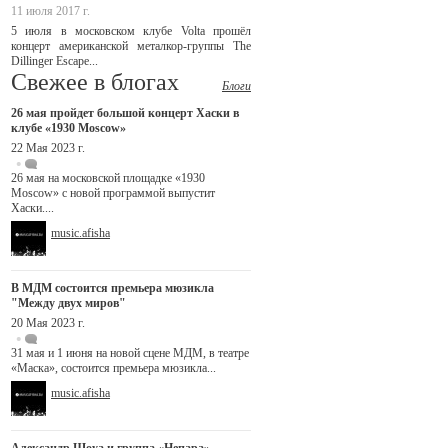
11 июля 2017 г.
5 июля в московском клубе Volta прошёл
концерт американской металкор-группы The
Dillinger Escape...
Свежее в блогах
Блоги
26 мая пройдет большой концерт Хаски в
клубе «1930 Moscow»
22 Мая 2023 г.
26 мая на московской площадке «1930
Moscow» с новой программой выпустит
Хаски....
music.afisha
В МДМ состоится премьера мюзикла
"Между двух миров"
20 Мая 2023 г.
31 мая и 1 июня на новой сцене МДМ, в театре
«Маска», состоится премьера мюзикла...
music.afisha