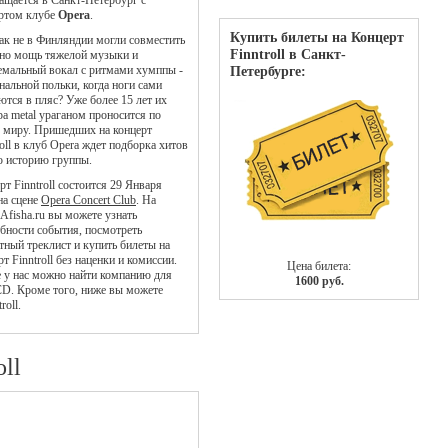
ащается в Санкт-Петербург с
ртом клубе
Opera
.
Купить билеты на Концерт
как не в Финляндии могли совместить
Finntroll в Санкт-
но мощь тяжелой музыки и
емальный вокал с ритмами хумппы -
Петербурге:
нальной польки, когда ноги сами
ются в пляс? Уже более 15 лет их
a metal ураганом проносится по
 миру. Пришедших на концерт
roll в клуб Opera ждет подборка хитов
ю историю группы.
рт Finntroll состоится 29 Января
на сцене
Opera Concert Club
. На
Afisha.ru вы можете узнать
бности события, посмотреть
тный треклист и купить билеты на
рт Finntroll без наценки и комиссии.
Цена билета:
 у нас можно найти компанию для
1600 руб.
 CD. Кроме того, ниже вы можете
roll.
oll