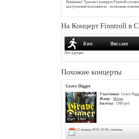
Внимание! Треклист
концерта
Finntroll
составл
выступлений исполнителя - возможны измене
На Концерт Finntroll в 
Я иду
Ищу с кем
Нет идущих
Похожие концерты
Grave Digger
Участники:
Grave Digg
Жанр:
Метал
Билеты:
1300 руб.
Идет:
2 чел.
22 января 2016 19:00, пятница