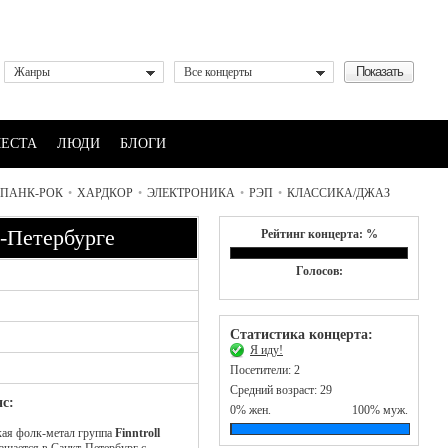
Жанры
Все концерты
ЕСТА
ЛЮДИ
БЛОГИ
ПАНК-РОК
•
ХАРДКОР
•
ЭЛЕКТРОНИКА
•
РЭП
•
КЛАССИКА/ДЖАЗ
т-Петербурге
Рейтинг концерта: %
Голосов:
Статистика концерта:
Я иду!
Посетители: 2
Средний возраст: 29
с:
0% жен.
100% муж.
ая фолк-метал группа
Finntroll