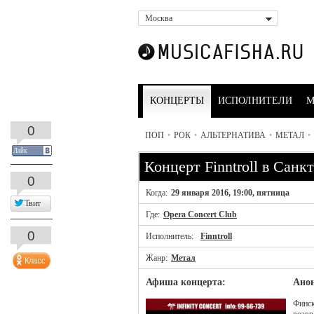
Москва
КОНЦЕРТЫ
ИСПОЛНИТЕЛИ
М
0
ПОП
•
РОК
•
АЛЬТЕРНАТИВА
•
МЕТАЛ
•
Лайк
Концерт Finntroll в Санк
0
Когда:
29 января 2016, 19:00, пятница
Твит
Где:
Opera Concert Club
0
Исполнитель:
Finntroll
Жанр:
Метал
Афиша концерта:
Анон
Финск