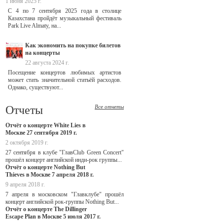
1 июня 2025 г.
С 4 по 7 сентября 2025 года в столице
Казахстана пройдёт музыкальный фестиваль
Park Live Almaty, на...
Как экономить на покупке билетов
на концерты
22 августа 2024 г.
Посещение концертов любимых артистов
может стать значительной статьёй расходов.
Однако, существуют...
Отчеты
Все отчеты
Отчёт о концерте White Lies в
Москве 27 сентября 2019 г.
2 октября 2019 г.
27 сентября в клубе "ГлавClub Green Concert"
прошёл концерт английской инди-рок группы...
Отчёт о концерте Nothing But
Thieves в Москве 7 апреля 2018 г.
9 апреля 2018 г.
7 апреля в московском "Главклубе" прошёл
концерт английской рок-группы Nothing But...
Отчёт о концерте The Dillinger
Escape Plan в Москве 5 июля 2017 г.