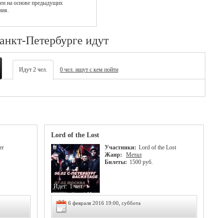
ен на основе предыдущих
ния.
Санкт-Петербурге идут
Идут 2 чел.
0 чел. ищут с кем пойти
Lord of the Lost
er
Участники:
Lord of the Lost
Жанр:
Метал
Билеты:
1500 руб.
Идет:
1 чел.
6 февраля 2016 19:00, суббота