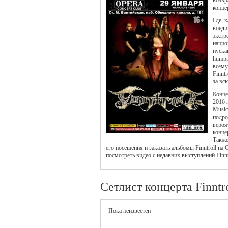
возвр
конце
Где, 
воеди
экстр
нацио
пуска
humpp
всему
Finnt
за вс
Конце
2016 
Music
подро
вероя
конце
Также
его посещения и заказать альбомы Finntroll на
посмотреть видео с недавних выступлений Finnt
Сетлист концерта Finntr
Пока неизвестен
--