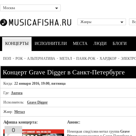
Москва
Жанры
Вс
КОНЦЕРТЫ
ИСПОЛНИТЕЛИ
МЕСТА
ЛЮДИ
БЛОГИ
ПОП
•
РОК
•
АЛЬТЕРНАТИВА
•
МЕТАЛ
•
ПАНК-РОК
•
ХАРДКОР
•
ЭЛЕКТР
Концерт Grave Digger в Санкт-Петербурге
Когда:
22 января 2016, 19:00, пятница
Где:
Aurora
Исполнитель:
Grave Digger
Жанр:
Метал
Афиша концерта:
Анонс:
0
Немецкая спид/хэви-метал группа
Grave