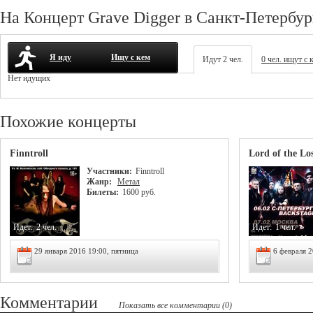
На Концерт Grave Digger в Санкт-Петербур
Я иду
Ищу с кем
Идут 2 чел.
0 чел. ищут с 
Нет идущих
Похожие концерты
Finntroll
Lord of the Lo
Участники:
Finntroll
Жанр:
Метал
Билеты:
1600 руб.
Идет:
2 чел.
Идет:
1 чел.
29 января 2016 19:00, пятница
6 февраля 2
Комментарии
Показать все комментарии (0)