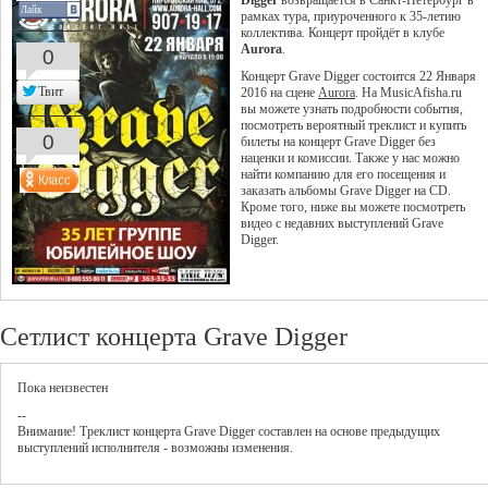
Digger
возвращается в Санкт-Петербург в
Лайк
рамках тура, приуроченного к 35-летию
коллектива. Концерт пройдёт в клубе
Aurora
.
0
Концерт Grave Digger состоится 22 Января
Твит
2016 на сцене
Aurora
. На MusicAfisha.ru
вы можете узнать подробности события,
посмотреть вероятный треклист и купить
0
билеты на концерт Grave Digger без
наценки и комиссии. Также у нас можно
найти компанию для его посещения и
заказать альбомы Grave Digger на CD.
Кроме того, ниже вы можете посмотреть
видео с недавних выступлений Grave
Digger.
Сетлист концерта Grave Digger
Пока неизвестен
--
Внимание! Треклист
концерта
Grave Digger
составлен на основе предыдущих
выступлений исполнителя - возможны изменения.