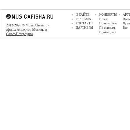
О САЙТЕ
КОНЦЕРТЫ
АРТ
РЕКЛАМА
Новые
Новы
КОНТАКТЫ
Популярные
Луч
2012-2026 © MusicAfisha.ru -
ПАРТНЕРЫ
По жанрам
Все
афиша концертов Москвы
и
Прошедшие
Санкт-Петербурга