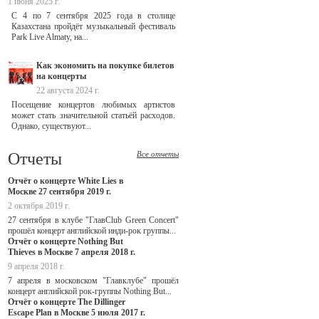
1 июня 2025 г.
С 4 по 7 сентября 2025 года в столице
Казахстана пройдёт музыкальный фестиваль
Park Live Almaty, на...
Как экономить на покупке билетов
на концерты
22 августа 2024 г.
Посещение концертов любимых артистов
может стать значительной статьёй расходов.
Однако, существуют...
Отчеты
Все отчеты
Отчёт о концерте White Lies в
Москве 27 сентября 2019 г.
2 октября 2019 г.
27 сентября в клубе "ГлавClub Green Concert"
прошёл концерт английской инди-рок группы...
Отчёт о концерте Nothing But
Thieves в Москве 7 апреля 2018 г.
9 апреля 2018 г.
7 апреля в московском "Главклубе" прошёл
концерт английской рок-группы Nothing But...
Отчёт о концерте The Dillinger
Escape Plan в Москве 5 июля 2017 г.