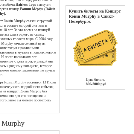
ым концертом в поддержку своего
о альбома
Hairless Toys
выступит
дская певица
Рошин Мёрфи (Róisín
Купить билеты на Концерт
hy)
.
Roisin Murphy в Санкт-
ет Roisin Murphy связан с группой
Петербурге:
o, в составе которой она пела в
ие 10 лет. За это время за певицей
пилась слава одного из самых
нальных голосов мира. С 2004 года
n Murphy начала сольный путь,
риментируя с различными
влениями в музыке в поисках нового
. И после нескольких лет
риментов с джаз и рок-музыкой она
лась к родному поп-диско, которое
накомо многим меломанам по группе
o.
Цена билета:
рт Roisin Murphy состоится 13 Июня
1800-5000 руб.
 можете узнать подробности события,
ы на концерт Roisin Murphy без
компанию для его посещения и
 того, ниже вы можете посмотреть
n Murphy