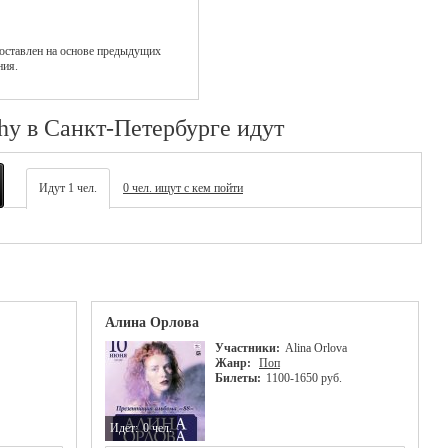
оставлен на основе предыдущих
ния.
hy в Санкт-Петербурге идут
Идут 1 чел.
0 чел. ищут с кем пойти
Алина Орлова
Участники:
Alina Orlova
Жанр:
Поп
Билеты:
1100-1650 руб.
Идет:
0 чел.