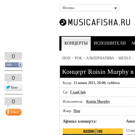
Москва
КОНЦЕРТЫ
ИСПОЛНИТЕЛИ
М
0
ПОП
•
РОК
•
АЛЬТЕРНАТИВА
•
МЕТАЛ
•
Лайк
Концерт Roisin Murphy в
0
Когда:
13 июня 2015, 20:00, суббота
Твит
Где:
ГлавClub
0
Исполнитель:
Roisin Murphy
Жанр:
Поп
Афиша концерта:
Анон
13 ию