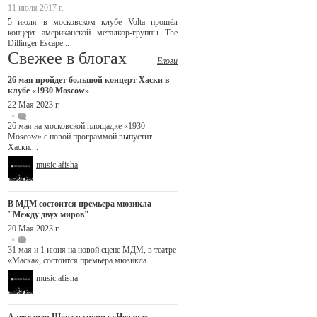
11 июля 2017 г.
5 июля в московском клубе Volta прошёл
концерт американской металкор-группы The
Dillinger Escape...
Свежее в блогах
Блоги
26 мая пройдет большой концерт Хаски в
клубе «1930 Moscow»
22 Мая 2023 г.
26 мая на московской площадке «1930
Moscow» с новой программой выпустит
Хаски....
music.afisha
В МДМ состоится премьера мюзикла
"Между двух миров"
20 Мая 2023 г.
31 мая и 1 июня на новой сцене МДМ, в театре
«Маска», состоится премьера мюзикла...
music.afisha