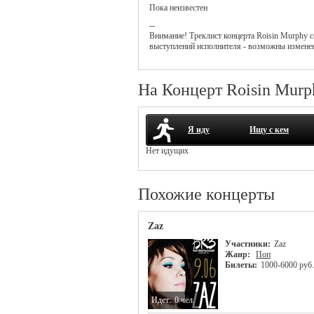
Пока неизвестен
--
Внимание! Треклист
концерта
Roisin Murphy
с
выступлений исполнителя - возможны измене
На Концерт Roisin Murp
Я иду
Ищу с кем
Нет идущих
Похожие концерты
Zaz
Участники:
Zaz
Жанр:
Поп
Билеты:
1000-6000 руб.
Идет:
0 чел.