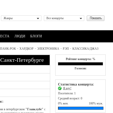
Жанры
Все концерты
ЕСТА
ЛЮДИ
БЛОГИ
ПАНК-РОК
•
ХАРДКОР
•
ЭЛЕКТРОНИКА
•
РЭП
•
КЛАССИКА/ДЖАЗ
 Санкт-Петербурге
Рейтинг концерта: %
Голосов:
Статистика концерта:
Я иду!
Посетители: 1
Средний возраст: 0
с:
0% жен.
100% муж.
ня в петербургском
"Главклубе"
с