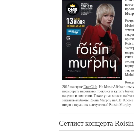
сольн
новог
ирлан
Murp
Расцв
Molok
течен
закре
ориги
Roisi
экспе
напра
стиля
экспе
верну
так з
Molok
Конце
2015 на сцене
ГлавClub
. На MusicAfisha.ru вы
посмотреть вероятный треклист и купить билет
наценки и комиссии. Также у нас можно найти 
заказать альбомы Roisin Murphy на CD. Кроме
видео с недавних выступлений Roisin Murphy.
Сетлист концерта Roisi