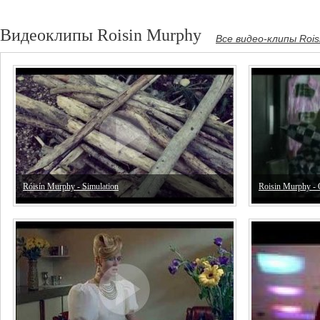
Видеоклипы Roisin Murphy
Все видео-клипы Rois
Róisín Murphy - Simulation
Roisin Murphy -