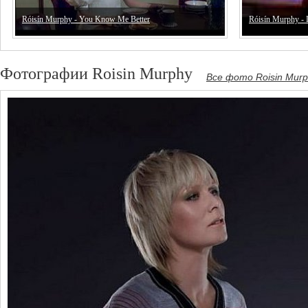
Róisín Murphy - You Know Me Better
Róisín Murphy -
Фотографии Roisin Murphy
Все фото Roisin Mur