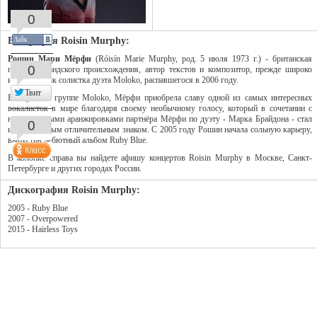
0
Биография Roisin Murphy:
Лайк
Рошин Мари Мёрфи
(Róisín Marie Murphy, род. 5 июля 1973 г.) - британская
0
певица ирландского происхождения, автор текстов и композитор, прежде широко
известная как солистка дуэта Moloko, распавшегося в 2006 году.
Твит
Выступая в группе Moloko, Мёрфи приобрела славу одной из самых интересных
вокалисток в мире благодаря своему необычному голосу, который в сочетании с
неординарными аранжировками партнёра Мёрфи по дуэту - Марка Брайдона - стал
0
их фирменным отличительным знаком. С 2005 году Рошин начала сольную карьеру,
выпустив дебютный альбом Ruby Blue.
В колонке справа вы найдете афишу концертов Roisin Murphy в Москве, Санкт-
Петербурге и других городах России.
Дискография Roisin Murphy:
2005 - Ruby Blue
2007 - Overpowered
2015 - Hairless Toys