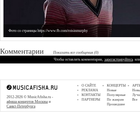
Фото со страницы https://www.fb.com/roisinmurphy
Комментарии
Показать все сообщения (0)
Чтобы оставлять комментарии,
зарегистрируйтесь
ил
О САЙТЕ
КОНЦЕРТЫ
АРТ
РЕКЛАМА
Новые
Новы
КОНТАКТЫ
Популярные
Луч
2012-2026 © MusicAfisha.ru -
ПАРТНЕРЫ
По жанрам
Все
афиша концертов Москвы
и
Прошедшие
Санкт-Петербурга