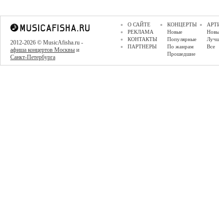
О САЙТЕ
КОНЦЕРТЫ
АРТ
РЕКЛАМА
Новые
Новы
КОНТАКТЫ
Популярные
Луч
2012-2026 © MusicAfisha.ru -
ПАРТНЕРЫ
По жанрам
Все
афиша концертов Москвы
и
Прошедшие
Санкт-Петербурга