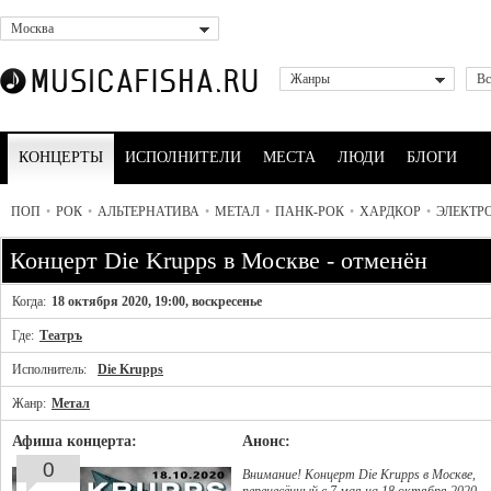
Москва
Жанры
Вс
КОНЦЕРТЫ
ИСПОЛНИТЕЛИ
МЕСТА
ЛЮДИ
БЛОГИ
ПОП
•
РОК
•
АЛЬТЕРНАТИВА
•
МЕТАЛ
•
ПАНК-РОК
•
ХАРДКОР
•
ЭЛЕКТР
Концерт Die Krupps в Москве - отменён
Когда:
18 октября 2020, 19:00, воскресенье
Где:
Театръ
Исполнитель:
Die Krupps
Жанр:
Метал
Афиша концерта:
Анонс:
0
Внимание! Концерт Die Krupps в Москве,