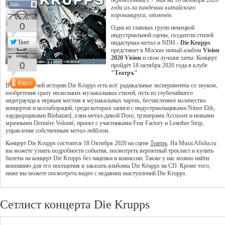
перенесённый с 7 мая на 18 октября 2020
Лайк
года из-за пандемии китайского
коронавируса, отменён.
0
Одна из главных групп немецкой
индустриальной сцены, создатели стилей
Твит
индастриал-метал и NDH -
Die Krupps
представят в Москве новый альбом
Vision
2020 Vision
и свои лучшие хиты. Концерт
0
пройдёт 18 октября 2020 года в клубе
"Театръ"
.
В сорокалетней истории Die Krupps есть всё: радикальные эксперименты со звуком,
изобретение сразу нескольких музыкальных стилей, путь из глубочайшего
андеграунда к первым местам в музыкальных чартах, бесчисленное количество
концертов и коллабораций, среди которых записи с индустриальщиками Nitzer Ebb,
хардкорщиками Biohazard, хэви-метал-дивой Doro, трэшерами Accusser и новыми
мрачными Dernière Volonté, проект с участниками Fear Factory и Leaether Strip,
управление собственным метал-лейблом.
Концерт Die Krupps состоится 18 Октября 2020 на сцене
Театръ
. На MusicAfisha.ru
вы можете узнать подробности события, посмотреть вероятный треклист и купить
билеты на концерт Die Krupps без наценки и комиссии. Также у нас можно найти
компанию для его посещения и заказать альбомы Die Krupps на CD. Кроме того,
ниже вы можете посмотреть видео с недавних выступлений Die Krupps.
Сетлист концерта Die Krupps