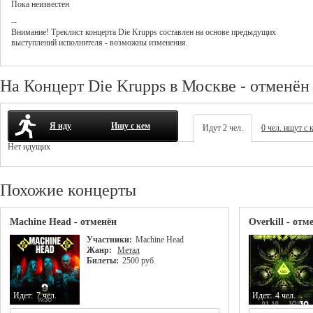
Пока неизвестен
--
Внимание! Треклист
концерта
Die Krupps
составлен на основе предыдущих
выступлений исполнителя - возможны изменения.
На Концерт Die Krupps в Москве - отменён
Я иду
Ищу с кем
Идут 2 чел.
0 чел. ищут с 
Нет идущих
Похожие концерты
Machine Head - отменён
Overkill - отм
Участники:
Machine Head
Жанр:
Метал
Билеты:
2500 руб.
Идет:
7 чел.
Идет:
4 чел.