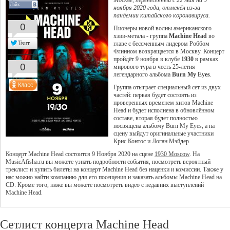
Москве, перенесённый с 22 мая на 9
Лайк
ноября 2020 года, отменён из-за
пандемии китайского коронавируса.
0
Пионеры новой волны американского
хэви-метала - группа
Machine Head
во
Твит
главе с бессменным лидером Роббом
Флинном возвращается в Москву. Концерт
пройдёт 9 ноября в клубе
1930
в рамках
0
мирового тура в честь 25-летия
легендарного альбома
Burn My Eyes
.
Группа отыграет специальный сет из двух
частей: первая будет состоять из
проверенных временем хитов Machine
Head и будет исполнена в обновлённом
составе, вторая будет полностью
посвящена альбому Burn My Eyes, а на
сцену выйдут оригинальные участники
Крис Контос и Логан Мэйдер.
Концерт Machine Head состоится 9 Ноября 2020 на сцене
1930 Moscow
. На
MusicAfisha.ru вы можете узнать подробности события, посмотреть вероятный
треклист и купить билеты на концерт Machine Head без наценки и комиссии. Также у
нас можно найти компанию для его посещения и заказать альбомы Machine Head на
CD. Кроме того, ниже вы можете посмотреть видео с недавних выступлений
Machine Head.
Сетлист концерта Machine Head