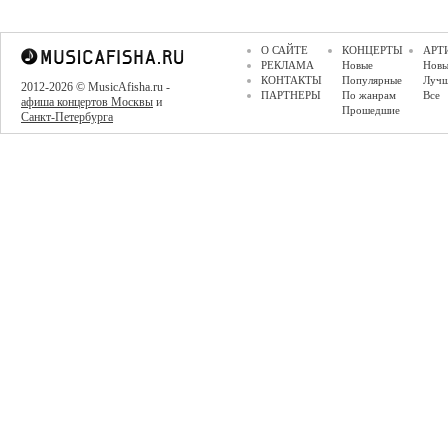
О САЙТЕ
КОНЦЕРТЫ
АРТ
РЕКЛАМА
Новые
Новы
КОНТАКТЫ
Популярные
Луч
2012-2026 © MusicAfisha.ru -
ПАРТНЕРЫ
По жанрам
Все
афиша концертов Москвы
и
Прошедшие
Санкт-Петербурга