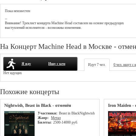
Пока неизвестен
--
Внимание! Треклист
концерта
Machine Head
составлен на основе предыдущих
выступлений исполнителя - возможны изменения.
На Концерт Machine Head в Москве - отме
Я иду
Ищу с кем
Идут 7 чел.
0 чел. ищут с 
Нет идущих
Похожие концерты
Nightwish, Beast in Black - отменён
Iron Maiden -
Участники:
Beast in Black
Nightwish
Жанр:
Метал
Билеты:
2500-14000 руб.