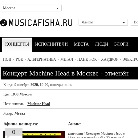
Москва
Жанры
Вс
КОНЦЕРТЫ
ИСПОЛНИТЕЛИ
МЕСТА
ЛЮДИ
БЛОГИ
ПОП
•
РОК
•
АЛЬТЕРНАТИВА
•
МЕТАЛ
•
ПАНК-РОК
•
ХАРДКОР
•
ЭЛЕКТР
Концерт Machine Head в Москве - отменён
Когда:
9 ноября 2020, 19:00, понедельник
Где:
1930 Moscow
Исполнитель:
Machine Head
Жанр:
Метал
Афиша концерта:
Анонс:
0
Внимание! Концерт Machine Head в