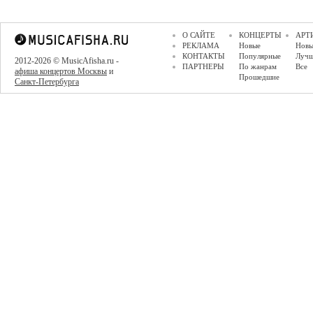
О САЙТЕ
КОНЦЕРТЫ
АРТ
РЕКЛАМА
Новые
Новы
КОНТАКТЫ
Популярные
Луч
2012-2026 © MusicAfisha.ru -
ПАРТНЕРЫ
По жанрам
Все
афиша концертов Москвы
и
Прошедшие
Санкт-Петербурга