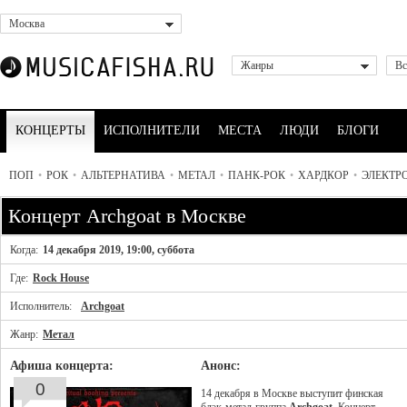
Москва
Жанры
Вс
КОНЦЕРТЫ
ИСПОЛНИТЕЛИ
МЕСТА
ЛЮДИ
БЛОГИ
ПОП
•
РОК
•
АЛЬТЕРНАТИВА
•
МЕТАЛ
•
ПАНК-РОК
•
ХАРДКОР
•
ЭЛЕКТР
Концерт Archgoat в Москве
Когда:
14 декабря 2019, 19:00, суббота
Где:
Rock House
Исполнитель:
Archgoat
Жанр:
Метал
Афиша концерта:
Анонс:
0
14 декабря в Москве выступит финская