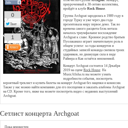
блэк-метал-группа
Archgoat
. Концерт,
Лайк
приуроченный к 30-летию коллектива,
пройдёт в клубе
Rock House
.
0
Группа Archgoat зародилась в 1989 году в
городе Турку и уже через два года
Твит
презентовала миру первое демо. Так во
времена самого расцвета блэк-метала
началось триумфальное восхождение
1
Archgoat к славе. Кровное родство братьев
Пуолаканахо играет значительную роль в
общем успехе: за годы концертов и
студийных записей команда сменила троих
ударников, но движущая сила в виде
Райнера и Кая остаётся неизменной.
Концерт Archgoat состоится 14 Декабря
2019 на сцене
Rock House
. На
MusicAfisha.ru вы можете узнать
подробности события, посмотреть
вероятный треклист и купить билеты на концерт Archgoat без наценки и комиссии.
Также у нас можно найти компанию для его посещения и заказать альбомы Archgoat
на CD. Кроме того, ниже вы можете посмотреть видео с недавних выступлений
Archgoat.
Сетлист концерта Archgoat
Пока неизвестен