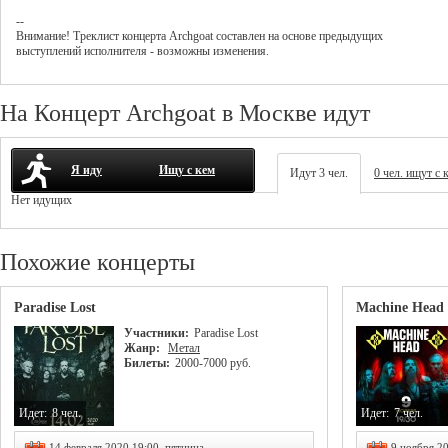
--
Внимание! Треклист
концерта
Archgoat
составлен на основе предыдущих
выступлений исполнителя - возможны изменения.
На Концерт Archgoat в Москве идут
Я иду
Ищу с кем
Идут 3 чел.
0 чел. ищут с 
Нет идущих
Похожие концерты
Paradise Lost
Machine Head 
Участники:
Paradise Lost
Жанр:
Метал
Билеты:
2000-7000 руб.
Идет:
8 чел.
Идет:
7 чел.
14 февраля 2020 19:00, пятница
9 ноября 2