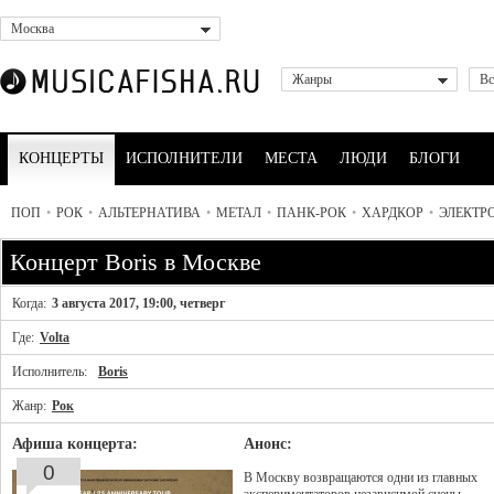
Москва
Жанры
Вс
КОНЦЕРТЫ
ИСПОЛНИТЕЛИ
МЕСТА
ЛЮДИ
БЛОГИ
ПОП
•
РОК
•
АЛЬТЕРНАТИВА
•
МЕТАЛ
•
ПАНК-РОК
•
ХАРДКОР
•
ЭЛЕКТР
Концерт Boris в Москве
Когда:
3 августа 2017, 19:00, четверг
Где:
Volta
Исполнитель:
Boris
Жанр:
Рок
Афиша концерта:
Анонс:
0
В Москву возвращаются одни из главных