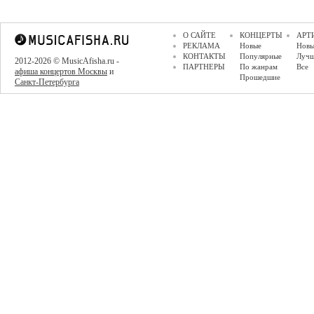
О САЙТЕ
КОНЦЕРТЫ
АРТ
РЕКЛАМА
Новые
Новы
КОНТАКТЫ
Популярные
Луч
2012-2026 © MusicAfisha.ru -
ПАРТНЕРЫ
По жанрам
Все
афиша концертов Москвы
и
Прошедшие
Санкт-Петербурга