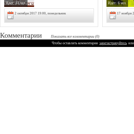
Идет:
11 чел.
Идет:
6 чел.
2 октября 2017 19:00, понедельник
17 ноября 
Комментарии
Показать все комментарии (0)
Чтобы оставлять комментарии
зарегистрируйтесь
или