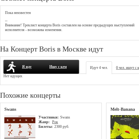
Пока неизвестен
--
Внимание! Треклист
концерта
Boris
составлен на основе предыдущих выступлений
исполнителя - возможны изменения.
На Концерт Boris в Москве идут
Я иду
Ищу с кем
Идут 4 чел.
0 чел. ищут с 
Нет идущих
Похожие концерты
Swans
Melt-Banana
Участники:
Swans
Жанр:
Рок
Билеты:
2300 руб.