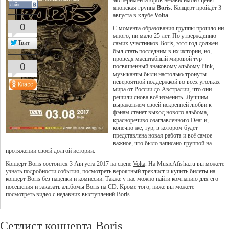
экспериментаторов независимой сцены -
Лайк
японская группа
Boris
. Концерт пройдёт 3
августа в клубе
Volta
.
0
C момента образования группы прошло ни
много, ни мало 25 лет. По утверждению
Твит
самих участников Boris, этот год должен
был стать последним в их истории, но,
проведя масштабный мировой тур
0
посвященный знаковому альбому Pink,
музыканты были настолько тронуты
невероятной поддержкой во всех уголках
мира от России до Австралии, что они
решили снова всё изменить. Лучшим
выражением своей искренней любви к
фэнам станет выход нового альбома,
красноречиво озаглавленного Dear и,
конечно же, тур, в котором будет
представлена новая работа и всё самое
важное, что было записано группой на
протяжении своей долгой истории.
Концерт Boris состоится 3 Августа 2017 на сцене
Volta
. На MusicAfisha.ru вы можете
узнать подробности события, посмотреть вероятный треклист и купить билеты на
концерт Boris без наценки и комиссии. Также у нас можно найти компанию для его
посещения и заказать альбомы Boris на CD. Кроме того, ниже вы можете
посмотреть видео с недавних выступлений Boris.
Сетлист концерта Boris