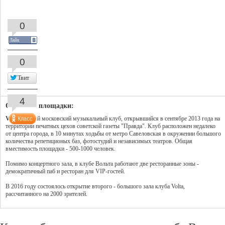
0
Лайк
0
Твит
4
Описание площадки:
Volta
- новый московский музыкальный клуб, открывшийся в сентябре 2013 года на
территории печатных цехов советской газеты "Правда". Клуб расположен недалеко
от центра города, в 10 минутах ходьбы от метро Савеловская в окружении большого
количества репетиционых баз, фотостудий и независимых театров. Общая
вместимость площадки - 500-1000 человек.
Помимо концертного зала, в клубе Вольта работают две ресторанные зоны -
демократичный паб и ресторан для VIP-гостей.
В 2016 году состоялось открытие второго - большого зала клуба Volta,
рассчитанного на 2000 зрителей.