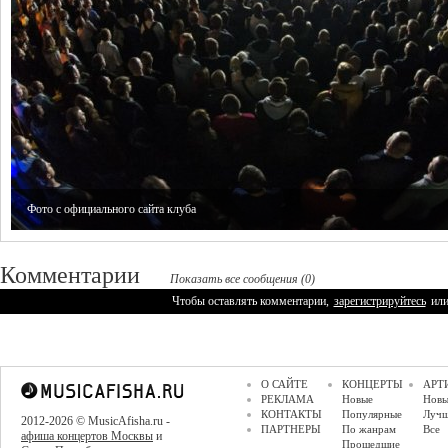
Фото с официального сайта клуба
Комментарии
Показать все сообщения (0)
Чтобы оставлять комментарии,
зарегистрируйтесь
ил
О САЙТЕ
КОНЦЕРТЫ
АРТ
РЕКЛАМА
Новые
Новы
КОНТАКТЫ
Популярные
Луч
2012-2026 © MusicAfisha.ru -
ПАРТНЕРЫ
По жанрам
Все
афиша концертов Москвы
и
Прошедшие