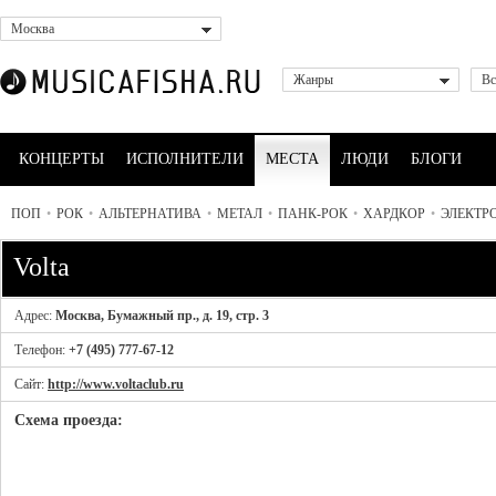
Москва
Жанры
Вс
КОНЦЕРТЫ
ИСПОЛНИТЕЛИ
МЕСТА
ЛЮДИ
БЛОГИ
ПОП
•
РОК
•
АЛЬТЕРНАТИВА
•
МЕТАЛ
•
ПАНК-РОК
•
ХАРДКОР
•
ЭЛЕКТР
Volta
Адрес:
Москва, Бумажный пр., д. 19, стр. 3
Телефон:
+7 (495) 777-67-12
Сайт:
http://www.voltaclub.ru
Схема проезда: