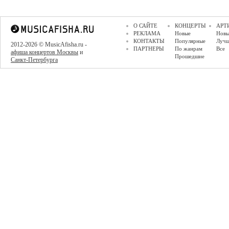
О САЙТЕ
КОНЦЕРТЫ
АРТ
РЕКЛАМА
Новые
Новы
КОНТАКТЫ
Популярные
Луч
2012-2026 © MusicAfisha.ru -
ПАРТНЕРЫ
По жанрам
Все
афиша концертов Москвы
и
Прошедшие
Санкт-Петербурга