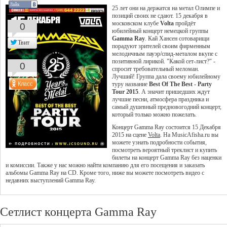
Лайк
25 лет они на держатся на метал Олимпе и
позиций своих не сдают. 15 декабря в
московском клубе
Volta
пройдёт
0
юбилейный концерт немецкой группы
Gamma Ray
. Кай Хансен сотоварищи
Твит
порадуют зрителей своим фирменным
мелодичным пауэр/спид-металом вкупе с
позитивной лирикой. "Какой сет-лист?" -
0
спросит требовательный меломан.
Лучший! Группа дала своему юбилейному
туру название
Best Of The Best - Party
Tour 2015
. А значит пришедших ждут
лучшие песни, атмосфера праздника и
самый душевный предновогодний концерт,
который только можно пожелать.
Концерт Gamma Ray состоится 15 Декабря
2015 на сцене
Volta
. На MusicAfisha.ru вы
можете узнать подробности события,
посмотреть вероятный треклист и купить
билеты на концерт Gamma Ray без наценки
и комиссии. Также у нас можно найти компанию для его посещения и заказать
альбомы Gamma Ray на CD. Кроме того, ниже вы можете посмотреть видео с
недавних выступлений Gamma Ray.
Сетлист концерта Gamma Ray