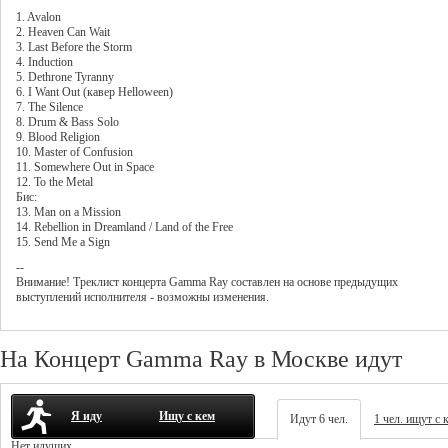
1. Avalon
2. Heaven Can Wait
3. Last Before the Storm
4. Induction
5. Dethrone Tyranny
6. I Want Out (кавер Helloween)
7. The Silence
8. Drum & Bass Solo
9. Blood Religion
10. Master of Confusion
11. Somewhere Out in Space
12. To the Metal
Бис:
13. Man on a Mission
14. Rebellion in Dreamland / Land of the Free
15. Send Me a Sign
--
Внимание! Треклист
концерта
Gamma Ray
составлен на основе предыдущих
выступлений исполнителя - возможны изменения.
На Концерт Gamma Ray в Москве идут
Я иду
Ищу с кем
Идут 6 чел.
1 чел. ищут с 
Нет идущих