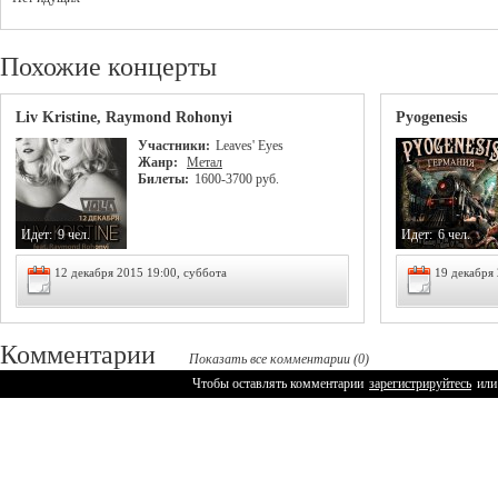
Похожие концерты
Liv Kristine, Raymond Rohonyi
Pyogenesis
Участники:
Leaves' Eyes
Жанр:
Метал
Билеты:
1600-3700 руб.
Идет:
9 чел.
Идет:
6 чел.
12 декабря 2015 19:00, суббота
19 декабря 
Комментарии
Показать все комментарии (0)
Чтобы оставлять комментарии
зарегистрируйтесь
или