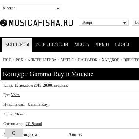
Москва
Жанры
Вс
КОНЦЕРТЫ
ИСПОЛНИТЕЛИ
МЕСТА
ЛЮДИ
БЛОГИ
ПОП
•
РОК
•
АЛЬТЕРНАТИВА
•
МЕТАЛ
•
ПАНК-РОК
•
ХАРДКОР
•
ЭЛЕКТР
Концерт Gamma Ray в Москве
Когда:
15 декабря 2015, 20:00, вторник
Где:
Volta
Исполнитель:
Gamma Ray
Жанр:
Метал
Организатор:
JC-Sound
0
Афиша концерта:
Анонс: