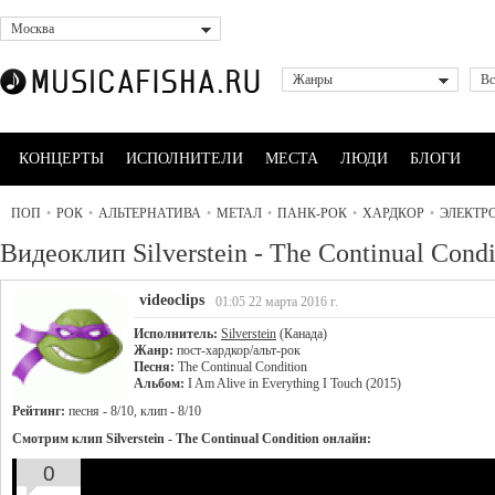
Москва
Жанры
Вс
КОНЦЕРТЫ
ИСПОЛНИТЕЛИ
МЕСТА
ЛЮДИ
БЛОГИ
ПОП
•
РОК
•
АЛЬТЕРНАТИВА
•
МЕТАЛ
•
ПАНК-РОК
•
ХАРДКОР
•
ЭЛЕКТР
Видеоклип Silverstein - The Continual Condi
videoclips
01:05 22 марта 2016 г.
Исполнитель:
Silverstein
(Канада)
Жанр:
пост-хардкор/альт-рок
Песня:
The Continual Condition
Альбом:
I Am Alive in Everything I Touch (2015)
Рейтинг:
песня - 8/10, клип - 8/10
Смотрим клип Silverstein - The Continual Condition онлайн:
0