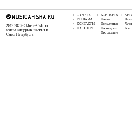
О САЙТЕ
КОНЦЕРТЫ
АРТ
РЕКЛАМА
Новые
Новы
КОНТАКТЫ
Популярные
Луч
2012-2026 © MusicAfisha.ru -
ПАРТНЕРЫ
По жанрам
Все
афиша концертов Москвы
и
Прошедшие
Санкт-Петербурга