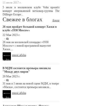
11 июля 2017 г.
5 июля в московском клубе Volta прошёл
концерт американской металкор-группы The
Dillinger Escape...
Свежее в блогах
Блоги
26 мая пройдет большой концерт Хаски в
клубе «1930 Moscow»
22 Мая 2023 г.
26 мая на московской площадке «1930
Moscow» с новой программой выпустит
Хаски....
music.afisha
В МДМ состоится премьера мюзикла
"Между двух миров"
20 Мая 2023 г.
31 мая и 1 июня на новой сцене МДМ, в театре
«Маска», состоится премьера мюзикла...
music.afisha