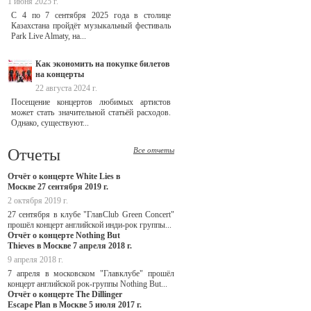
1 июня 2025 г.
С 4 по 7 сентября 2025 года в столице
Казахстана пройдёт музыкальный фестиваль
Park Live Almaty, на...
Как экономить на покупке билетов
на концерты
22 августа 2024 г.
Посещение концертов любимых артистов
может стать значительной статьёй расходов.
Однако, существуют...
Отчеты
Все отчеты
Отчёт о концерте White Lies в
Москве 27 сентября 2019 г.
2 октября 2019 г.
27 сентября в клубе "ГлавClub Green Concert"
прошёл концерт английской инди-рок группы...
Отчёт о концерте Nothing But
Thieves в Москве 7 апреля 2018 г.
9 апреля 2018 г.
7 апреля в московском "Главклубе" прошёл
концерт английской рок-группы Nothing But...
Отчёт о концерте The Dillinger
Escape Plan в Москве 5 июля 2017 г.