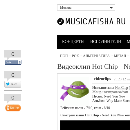
Москва
КОНЦЕРТЫ
ИСПОЛНИТЕЛИ
М
0
ПОП
•
РОК
•
АЛЬТЕРНАТИВА
•
МЕТАЛ
•
Лайк
Видеоклип Hot Chip - N
0
videoclips
23:23 12 ап
Твит
Исполнитель:
Hot Chip
(
Жанр:
электроника/поп
Песня:
Need You Now
0
Альбом:
Why Make Sense
Рейтинг:
песня - 7/10, клип - 8/10
Смотрим клип Hot Chip - Need You Now он