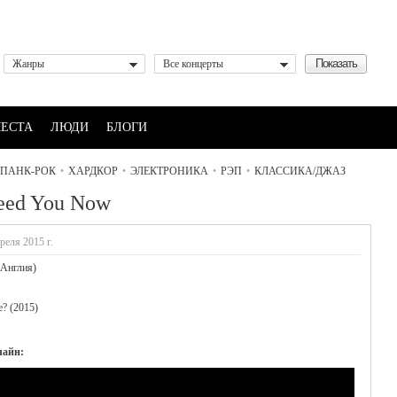
Жанры
Все концерты
ЕСТА
ЛЮДИ
БЛОГИ
ПАНК-РОК
•
ХАРДКОР
•
ЭЛЕКТРОНИКА
•
РЭП
•
КЛАССИКА/ДЖАЗ
eed You Now
реля 2015 г.
Англия)
? (2015)
лайн: