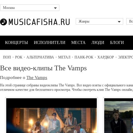
Москва
Жанры
Вс
КОНЦЕРТЫ
ИСПОЛНИТЕЛИ
МЕСТА
ЛЮДИ
БЛОГИ
ПОП
•
РОК
•
АЛЬТЕРНАТИВА
•
МЕТАЛ
•
ПАНК-РОК
•
ХАРДКОР
•
ЭЛЕКТР
Все видео-клипы The Vamps
Подробнее о
The Vamps
На этой странице собраны видеоклипы The Vamps. Все видео взяты с официального кана
отличном качестве для бесплатного просмотра. Чтобы смотреть клип The Vamps онлай