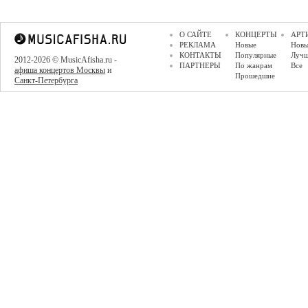
О САЙТЕ
КОНЦЕРТЫ
АРТ
РЕКЛАМА
Новые
Новы
КОНТАКТЫ
Популярные
Луч
2012-2026 © MusicAfisha.ru -
ПАРТНЕРЫ
По жанрам
Все
афиша концертов Москвы
и
Прошедшие
Санкт-Петербурга