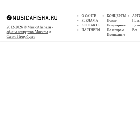
О САЙТЕ
КОНЦЕРТЫ
АРТ
РЕКЛАМА
Новые
Новы
КОНТАКТЫ
Популярные
Луч
2012-2026 © MusicAfisha.ru -
ПАРТНЕРЫ
По жанрам
Все
афиша концертов Москвы
и
Прошедшие
Санкт-Петербурга