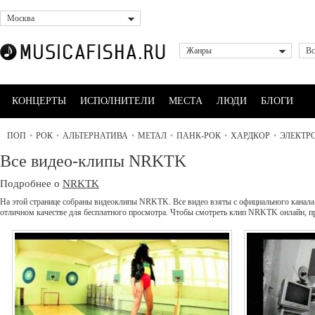
Москва
Жанры
Вс
КОНЦЕРТЫ
ИСПОЛНИТЕЛИ
МЕСТА
ЛЮДИ
БЛОГИ
ПОП
•
РОК
•
АЛЬТЕРНАТИВА
•
МЕТАЛ
•
ПАНК-РОК
•
ХАРДКОР
•
ЭЛЕКТР
Все видео-клипы NRKTK
Подробнее о
NRKTK
На этой странице собраны видеоклипы NRKTK. Все видео взяты с официального канала
отличном качестве для бесплатного просмотра. Чтобы смотреть клип NRKTK онлайн, 