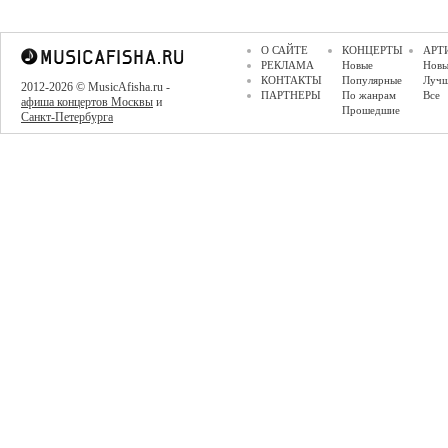
О САЙТЕ
КОНЦЕРТЫ
АРТ
РЕКЛАМА
Новые
Новы
КОНТАКТЫ
Популярные
Луч
2012-2026 © MusicAfisha.ru -
ПАРТНЕРЫ
По жанрам
Все
афиша концертов Москвы
и
Прошедшие
Санкт-Петербурга