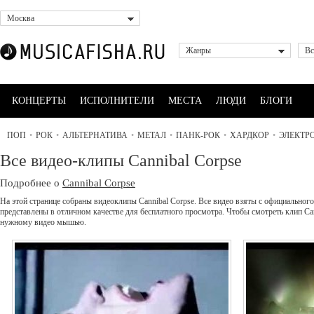
Москва
Жанры
Вс
КОНЦЕРТЫ
ИСПОЛНИТЕЛИ
МЕСТА
ЛЮДИ
БЛОГИ
ПОП
•
РОК
•
АЛЬТЕРНАТИВА
•
МЕТАЛ
•
ПАНК-РОК
•
ХАРДКОР
•
ЭЛЕКТР
Все видео-клипы Cannibal Corpse
Подробнее о
Cannibal Corpse
На этой странице собраны видеоклипы Cannibal Corpse. Все видео взяты с официального
представлены в отличном качестве для бесплатного просмотра. Чтобы смотреть клип Can
нужному видео мышью.