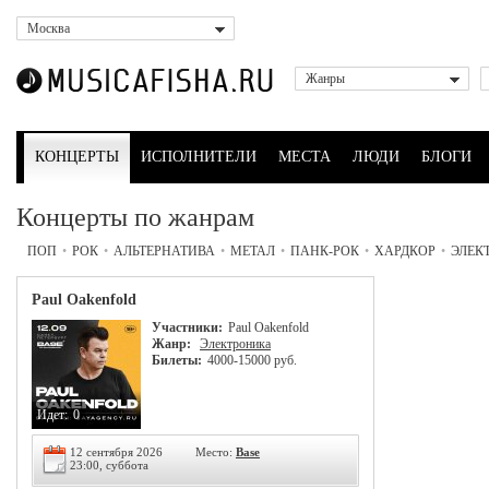
Москва
Жанры
КОНЦЕРТЫ
ИСПОЛНИТЕЛИ
МЕСТА
ЛЮДИ
БЛОГИ
Концерты по жанрам
ПОП
•
РОК
•
АЛЬТЕРНАТИВА
•
МЕТАЛ
•
ПАНК-РОК
•
ХАРДКОР
•
ЭЛЕК
Paul Oakenfold
Участники:
Paul Oakenfold
Жанр:
Электроника
Билеты:
4000-15000 руб.
Идет:
0
12 сентября 2026
Место:
Base
23:00, суббота