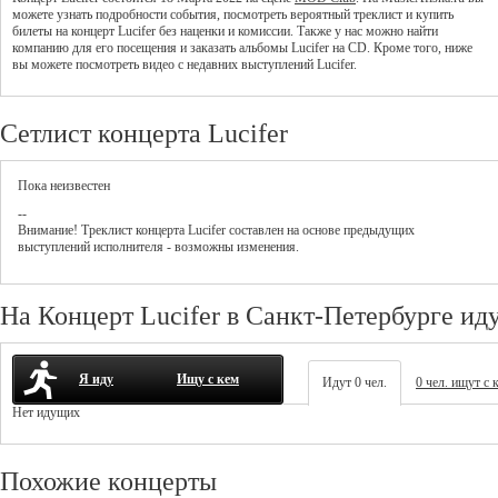
можете узнать подробности события, посмотреть вероятный треклист и купить
билеты на концерт Lucifer без наценки и комиссии. Также у нас можно найти
компанию для его посещения и заказать альбомы Lucifer на CD. Кроме того, ниже
вы можете посмотреть видео с недавних выступлений Lucifer.
Сетлист концерта Lucifer
Пока неизвестен
--
Внимание! Треклист
концерта
Lucifer
составлен на основе предыдущих
выступлений исполнителя - возможны изменения.
На Концерт Lucifer в Санкт-Петербурге ид
Я иду
Ищу с кем
Идут 0 чел.
0 чел. ищут с 
Нет идущих
Похожие концерты