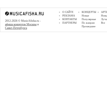
О САЙТЕ
КОНЦЕРТЫ
АРТ
РЕКЛАМА
Новые
Новы
КОНТАКТЫ
Популярные
Луч
2012-2026 © MusicAfisha.ru -
ПАРТНЕРЫ
По жанрам
Все
афиша концертов Москвы
и
Прошедшие
Санкт-Петербурга