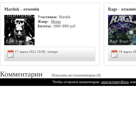
Marduk - отменён
Rage - отменё
Участники:
Marduk
Жанр:
Метал
Билеты:
1800-3000 руб.
Идет:
0 чел.
Идет:
0 чел.
17 марта 2022 19:00, четверг
19 марта 20
Комментарии
Показать все комментарии (0)
Чтобы оставлять комментарии
зарегистрируйтесь
или