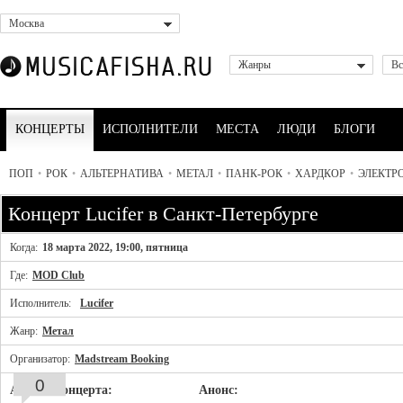
Москва
Жанры
Вс
КОНЦЕРТЫ
ИСПОЛНИТЕЛИ
МЕСТА
ЛЮДИ
БЛОГИ
ПОП
•
РОК
•
АЛЬТЕРНАТИВА
•
МЕТАЛ
•
ПАНК-РОК
•
ХАРДКОР
•
ЭЛЕКТР
Концерт Lucifer в Санкт-Петербурге
Когда:
18 марта 2022, 19:00, пятница
Где:
MOD Club
Исполнитель:
Lucifer
Жанр:
Метал
Организатор:
Madstream Booking
0
Афиша концерта:
Анонс: