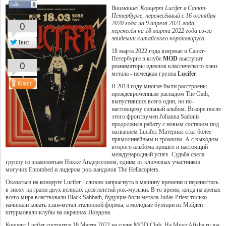
Лайк
Внимание! Концерт Lucifer в Санкт-
Петербурге, перенесённый с 16 октября
2020 года на 9 апреля 2021 года,
0
перенесён на 18 марта 2022 года из-за
эпидемии китайского коронавируса.
Твит
18 марта 2022 года впервые в Санкт-
Петербурге в клубе
MOD
выступят
0
реаниматоры идеалов классического хэви-
метала - немецкая группа
Lucifer
.
В 2014 году многие были расстроены
преждевременным распадом The Oath,
выпустивших всего один, но по-
настоящему сильный альбом. Вскоре после
этого фронтвумен Johanna Sadonis
продолжила работу с новым составом под
названием Lucifer. Материал стал более
прямолинейным и громким. А с выходом
второго альбома пришёл и настоящий
международный успех. Судьба свела
группу со знаменитым Никке Андерссоном, одним из ключевых участников
могучих Entombed и лидером рок-вандалов The Hellacopters.
Оказаться на концерте Lucifer - словно запрыгнуть в машину времени и перенестись
в эпоху на грани двух великих десятилетий рок-музыки. В то время, когда на аренах
всего мира властвовали Black Sabbath, будущие боги метала Judas Priest только
начинали ковать хэви-метал эталонной формы, а молодые бунтари из Мэйден
штурмовали клубы на окраинах Лондона.
Концерт Lucifer состоится 18 Марта 2022 на сцене
MOD Club
. На MusicAfisha.ru вы