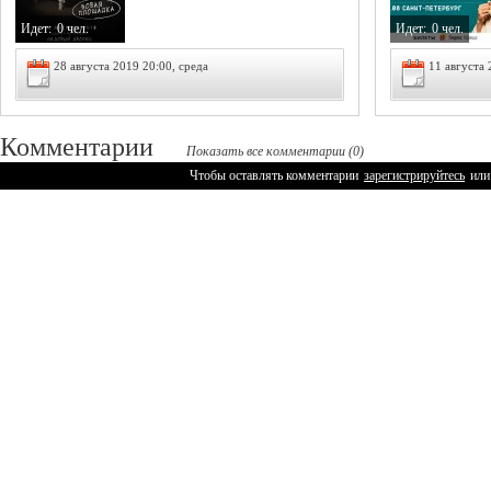
Идет:
0 чел.
Идет:
0 чел.
28 августа 2019 20:00, среда
11 августа 
Комментарии
Показать все комментарии (0)
Чтобы оставлять комментарии
зарегистрируйтесь
или