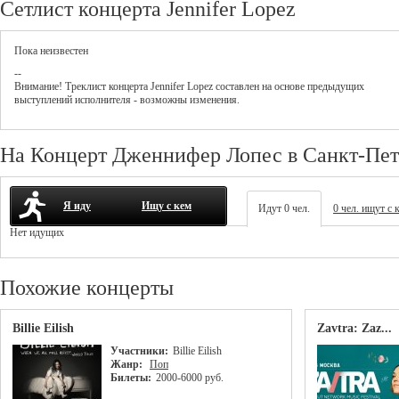
Сетлист концерта Jennifer Lopez
Пока неизвестен
--
Внимание! Треклист
концерта
Jennifer Lopez
составлен на основе предыдущих
выступлений исполнителя - возможны изменения.
На Концерт Дженнифер Лопес в Санкт-Пет
Я иду
Ищу с кем
Идут 0 чел.
0 чел. ищут с 
Нет идущих
Похожие концерты
Billie Eilish
Zavtra: Zaz...
Участники:
Billie Eilish
Жанр:
Поп
Билеты:
2000-6000 руб.