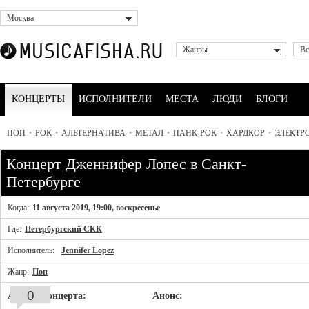
Москва
Жанры
Вс
КОНЦЕРТЫ
ИСПОЛНИТЕЛИ
МЕСТА
ЛЮДИ
БЛОГИ
ПОП
•
РОК
•
АЛЬТЕРНАТИВА
•
МЕТАЛ
•
ПАНК-РОК
•
ХАРДКОР
•
ЭЛЕКТР
Концерт Дженнифер Лопес в Санкт-
Петербурге
Когда:
11 августа 2019, 19:00, воскресенье
Где:
Петербургский СКК
Исполнитель:
Jennifer Lopez
Жанр:
Поп
0
Афиша концерта:
Анонс: