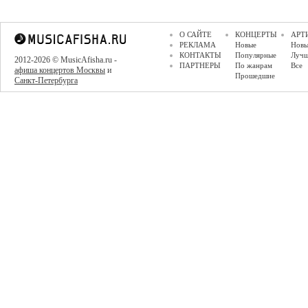
О САЙТЕ
КОНЦЕРТЫ
АРТ
РЕКЛАМА
Новые
Новы
КОНТАКТЫ
Популярные
Луч
2012-2026 © MusicAfisha.ru -
ПАРТНЕРЫ
По жанрам
Все
афиша концертов Москвы
и
Прошедшие
Санкт-Петербурга