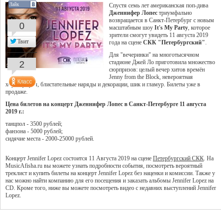
Лайк
Спустя семь лет американская поп-дива
Дженнифер Лопес
триумфально
возвращается в Санкт-Петербург с новым
0
масштабным шоу
It's My Party
, которое
зрители смогут увидеть 11 августа 2019
Твит
года на сцене
СКК "Петербургский"
.
Для "вечеринки" на многотысячном
2
стадионе Джей Ло приготовила множество
сюрпризов: целый вечер хитов времён
Jenny from the Block, невероятная
хореография, блистательные наряды и декорации, шик и гламур. Билеты уже в
продаже.
Цена билетов на концерт Дженнифер Лопес в Санкт-Петербурге 11 августа
2019 г.:
танцпол - 3500 рублей;
фанзона - 5000 рублей;
сидячие места - 2000-25000 рублей.
Концерт Jennifer Lopez состоится 11 Августа 2019 на сцене
Петербургский СКК
. На
MusicAfisha.ru вы можете узнать подробности события, посмотреть вероятный
треклист и купить билеты на концерт Jennifer Lopez без наценки и комиссии. Также у
нас можно найти компанию для его посещения и заказать альбомы Jennifer Lopez на
CD. Кроме того, ниже вы можете посмотреть видео с недавних выступлений Jennifer
Lopez.