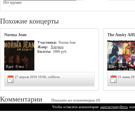
Нет идущих
Похожие концерты
Norma Jean
The Amity Affl
Участники:
Norma Jean
Жанр:
Хардкор
Билеты:
1800 руб.
Идет:
0 чел.
Идет:
0 чел.
27 апреля 2019 19:00, суббота
21 июня 20
Комментарии
Показать все комментарии (0)
Чтобы оставлять комментарии
зарегистрируйтесь
или