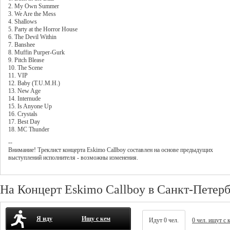
2. My Own Summer
3. We Are the Mess
4. Shallows
5. Party at the Horror House
6. The Devil Within
7. Banshee
8. Muffin Purper-Gurk
9. Pitch Blease
10. The Scene
11. VIP
12. Baby (T.U.M.H.)
13. New Age
14. Internude
15. Is Anyone Up
16. Crystals
17. Best Day
18. MC Thunder
--
Внимание! Треклист
концерта
Eskimo Callboy
составлен на основе предыдущих
выступлений исполнителя - возможны изменения.
На Концерт Eskimo Callboy в Санкт-Петерб
Я иду
Ищу с кем
Идут 0 чел.
0 чел. ищут с 