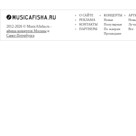
О САЙТЕ
КОНЦЕРТЫ
АРТ
РЕКЛАМА
Новые
Новы
КОНТАКТЫ
Популярные
Луч
2012-2026 © MusicAfisha.ru -
ПАРТНЕРЫ
По жанрам
Все
афиша концертов Москвы
и
Прошедшие
Санкт-Петербурга