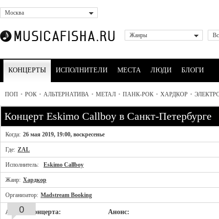
Москва
Жанры
Вс
КОНЦЕРТЫ
ИСПОЛНИТЕЛИ
МЕСТА
ЛЮДИ
БЛОГИ
ПОП
•
РОК
•
АЛЬТЕРНАТИВА
•
МЕТАЛ
•
ПАНК-РОК
•
ХАРДКОР
•
ЭЛЕКТР
Концерт Eskimo Callboy в Санкт-Петербурге
Когда:
26 мая 2019, 19:00, воскресенье
Где:
ZAL
Исполнитель:
Eskimo Callboy
Жанр:
Хардкор
Организатор:
Madstream Booking
0
Афиша концерта:
Анонс: