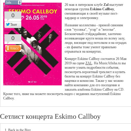
Лайк
26 мая в питерском клубе
Zal
выступит
немецкая группа
Eskimo Callboy
,
смешивающая в своей музыке пост-
0
хардкор и электронику.
Твит
Название коллектива - прямой синоним
слов "тусовка", "угар" и "веселье".
Бесконечный стэйдждайвинг, хаотично
0
возникающие круги моша по всему залу,
люди, висящие под потолком и на оградах
- их фанаты тоже умеют правильно
отрываться на концертах.
Концерт Eskimo Callboy состоится 26 Мая
2019 на сцене
ZAL
. На MusicAfisha.ru вы
можете узнать подробности события,
посмотреть вероятный треклист и купить
билеты на концерт Eskimo Callboy без
наценки и комиссии. Также у нас можно
найти компанию для его посещения и
заказать альбомы Eskimo Callboy на CD.
Кроме того, ниже вы можете посмотреть видео с недавних выступлений Eskimo
Callboy.
Сетлист концерта Eskimo Callboy
1. Back in the Bizz