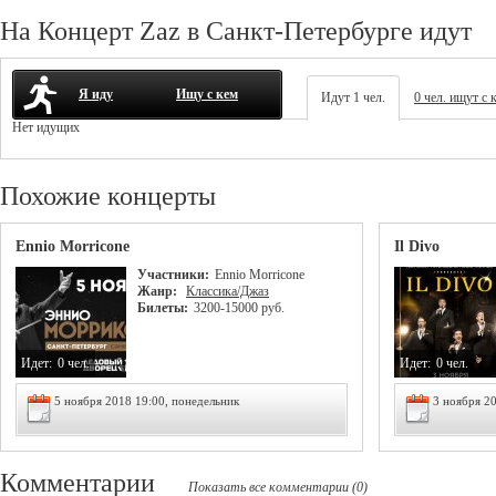
На Концерт Zaz в Санкт-Петербурге идут
Я иду
Ищу с кем
Идут 1 чел.
0 чел. ищут с 
Нет идущих
Похожие концерты
Ennio Morricone
Il Divo
Участники:
Ennio Morricone
Жанр:
Классика/Джаз
Билеты:
3200-15000 руб.
Идет:
0 чел.
Идет:
0 чел.
5 ноября 2018 19:00, понедельник
3 ноября 20
Комментарии
Показать все комментарии (0)