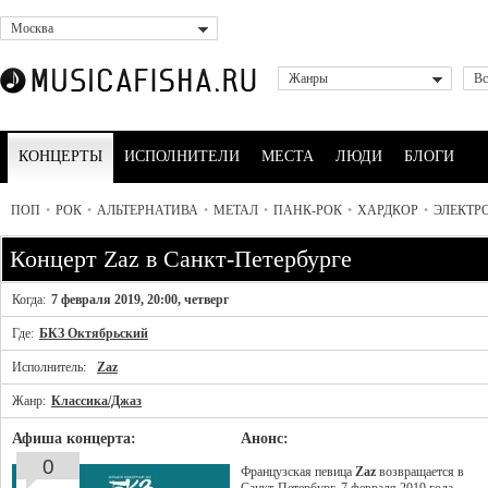
Москва
Жанры
Вс
КОНЦЕРТЫ
ИСПОЛНИТЕЛИ
МЕСТА
ЛЮДИ
БЛОГИ
ПОП
•
РОК
•
АЛЬТЕРНАТИВА
•
МЕТАЛ
•
ПАНК-РОК
•
ХАРДКОР
•
ЭЛЕКТР
Концерт Zaz в Санкт-Петербурге
Когда:
7 февраля 2019, 20:00, четверг
Где:
БКЗ Октябрьский
Исполнитель:
Zaz
Жанр:
Классика/Джаз
Афиша концерта:
Анонс:
0
Французская певица
Zaz
возвращается в