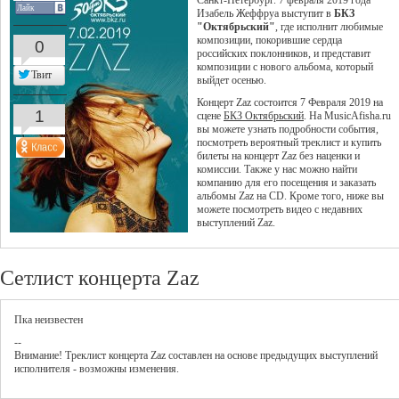
Санкт-Петербург. 7 февраля 2019 года
Лайк
Изабель Жеффруа выступит в
БКЗ
"Октябрьский"
, где исполнит любимые
композиции, покорившие сердца
0
российских поклонников, и представит
композиции с нового альбома, который
Твит
выйдет осенью.
Концерт Zaz состоится 7 Февраля 2019 на
1
сцене
БКЗ Октябрьский
. На MusicAfisha.ru
вы можете узнать подробности события,
посмотреть вероятный треклист и купить
билеты на концерт Zaz без наценки и
комиссии. Также у нас можно найти
компанию для его посещения и заказать
альбомы Zaz на CD. Кроме того, ниже вы
можете посмотреть видео с недавних
выступлений Zaz.
Сетлист концерта Zaz
Пка неизвестен
--
Внимание! Треклист
концерта
Zaz
составлен на основе предыдущих выступлений
исполнителя - возможны изменения.