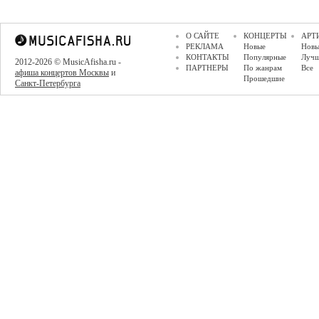
О САЙТЕ
КОНЦЕРТЫ
АРТ
РЕКЛАМА
Новые
Новы
КОНТАКТЫ
Популярные
Луч
2012-2026 © MusicAfisha.ru -
ПАРТНЕРЫ
По жанрам
Все
афиша концертов Москвы
и
Прошедшие
Санкт-Петербурга