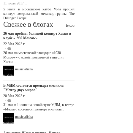
11 июля 2017 г.
5 июля в московском клубе Volta прошёл
концерт американской металкор-группы The
Dillinger Escape...
Свежее в блогах
Блоги
26 мая пройдет большой концерт Хаски в
клубе «1930 Moscow»
22 Мая 2023 г.
26 мая на московской площадке «1930
Moscow» с новой программой выпустит
Хаски....
music.afisha
В МДМ состоится премьера мюзикла
"Между двух миров"
20 Мая 2023 г.
31 мая и 1 июня на новой сцене МДМ, в театре
«Маска», состоится премьера мюзикла...
music.afisha