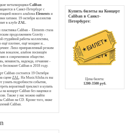
цкие металкорщики
Caliban
ащаются в Санкт-Петербург с
Купить билеты на Концерт
нтацией нового альбома
Elements
и
Caliban в Санкт-
ми хитами. 19 октября коллектив
Петербурге:
пит в клубе
ZAL
.
 пластинка Caliban - Elements стала
еским продолжением Gravity -
ой студийной работы коллектива,
о ещё плотнее, ещё мощнее и...
ичнее. Лихо приправленный резким
тым вокалом, альбом посвящён
нию в современном обществе.
ь, ненависть, надежда, отчаяние -
то беспокоит Caliban в 2018 году.
рт Caliban состоится 19 Октября
на сцене
ZAL
. На MusicAfisha.ru вы
Цена билета:
е узнать подробности события,
1200-3500 руб.
треть вероятный треклист и купить
ы на концерт Caliban без наценки и
сии. Также у нас можно найти
ы Caliban на CD. Кроме того, ниже
лений Caliban.
an