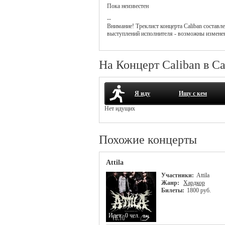
Пока неизвестен
--
Внимание! Треклист
концерта
Caliban
составле
выступлений исполнителя - возможны измене
На Концерт Caliban в С
Я иду
Ищу с кем
Нет идущих
Похожие концерты
Attila
Участники:
Attila
Жанр:
Хардкор
Билеты:
1800 руб.
Идет:
0 чел.