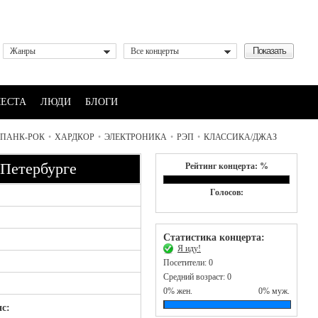
Жанры
Все концерты
ЕСТА
ЛЮДИ
БЛОГИ
ПАНК-РОК
•
ХАРДКОР
•
ЭЛЕКТРОНИКА
•
РЭП
•
КЛАССИКА/ДЖАЗ
-Петербурге
Рейтинг концерта: %
Голосов:
Статистика концерта:
Я иду!
Посетители: 0
Средний возраст: 0
0% жен.
0% муж.
с: