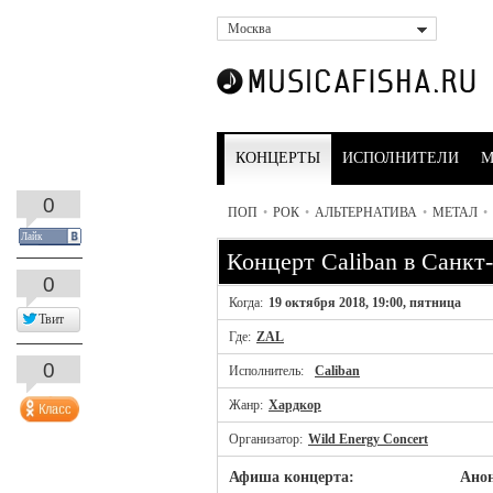
Москва
КОНЦЕРТЫ
ИСПОЛНИТЕЛИ
М
0
ПОП
•
РОК
•
АЛЬТЕРНАТИВА
•
МЕТАЛ
•
Лайк
Концерт Caliban в Санкт
0
Когда:
19 октября 2018, 19:00, пятница
Твит
Где:
ZAL
0
Исполнитель:
Caliban
Жанр:
Хардкор
Организатор:
Wild Energy Concert
Афиша концерта:
Анон