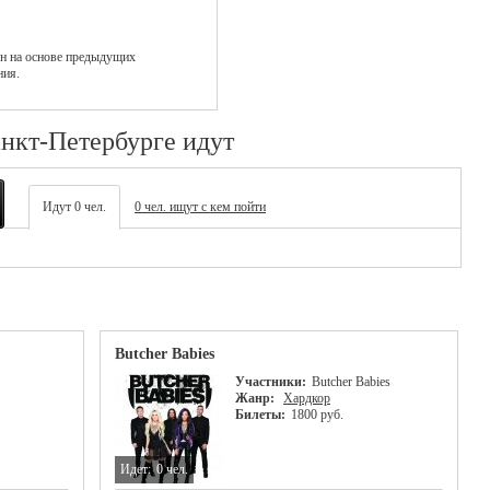
н на основе предыдущих
ния.
анкт-Петербурге идут
Идут 0 чел.
0 чел. ищут с кем пойти
Butcher Babies
Участники:
Butcher Babies
Жанр:
Хардкор
Билеты:
1800 руб.
Идет:
0 чел.