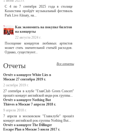
1 июня 2025 г.
С 4 по 7 сентября 2025 года в столице
Казахстана пройдёт музыкальный фестиваль
Park Live Almaty, на...
Как экономить на покупке билетов
на концерты
22 августа 2024 г.
Посещение концертов любимых артистов
может стать значительной статьёй расходов.
Однако, существуют...
Отчеты
Все отчеты
Отчёт о концерте White Lies в
Москве 27 сентября 2019 г.
2 октября 2019 г.
27 сентября в клубе "ГлавClub Green Concert"
прошёл концерт английской инди-рок группы...
Отчёт о концерте Nothing But
Thieves в Москве 7 апреля 2018 г.
9 апреля 2018 г.
7 апреля в московском "Главклубе" прошёл
концерт английской рок-группы Nothing But...
Отчёт о концерте The Dillinger
Escape Plan в Москве 5 июля 2017 г.