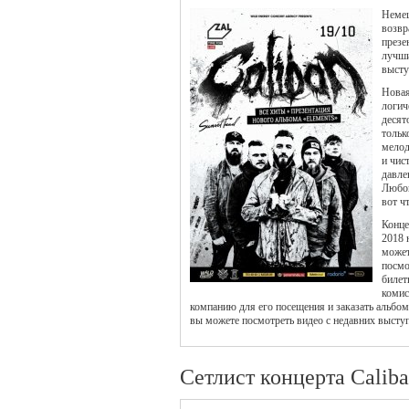
Неме
возвр
презе
лучши
высту
Новая
логич
десят
тольк
мелод
и чис
давле
Любов
вот ч
Конце
2018 
может
посмо
билет
комис
компанию для его посещения и заказать альбом
вы можете посмотреть видео с недавних выступ
Сетлист концерта Calib