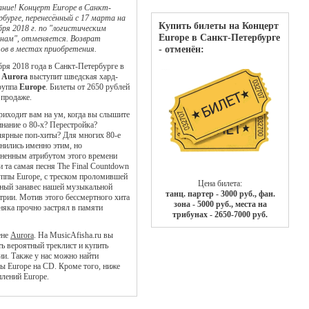
ние! Концерт Europe в Санкт-
бурге, перенесённый с 17 марта на
Купить билеты на Концерт
бря 2018 г. по "логистическим
Europe в Санкт-Петербурге
нам", отменяется.
Возврат
- отменён:
ов в местах приобретения.
бря 2018 года в Санкт-Петербурге в
Aurora
выступит шведская хард-
руппа
Europe
. Билеты от 2650 рублей
 продаже.
риходит вам на ум, когда вы слышите
нание о 80-х? Перестройка?
ярные поп-хиты? Для многих 80-е
нились именно этим, но
ненным атрибутом этого времени
и та самая песня The Final Countdown
уппы Europe, с треском проломившей
Цена билета:
ный занавес нашей музыкальной
танц. партер - 3000 руб., фан.
трии. Мотив этого бессмертного хита
зона - 5000 руб., места на
няка прочно застрял в памяти
трибунах - 2650-7000 руб.
ене
Aurora
. На MusicAfisha.ru вы
ь вероятный треклист и купить
ии. Также у нас можно найти
ы Europe на CD. Кроме того, ниже
плений Europe.