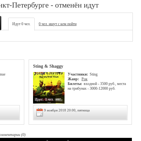
нкт-Петербурге - отменён идут
Идут 0 чел.
0 чел. ищут с кем пойти
Sting & Shaggy
enue
Участники:
Sting
Жанр:
Рок
Билеты:
входной - 3500 руб., места
на трибунах - 3000-12000 руб.
Идет:
0 чел.
9 ноября 2018 20:00, пятница
омментарии (0)