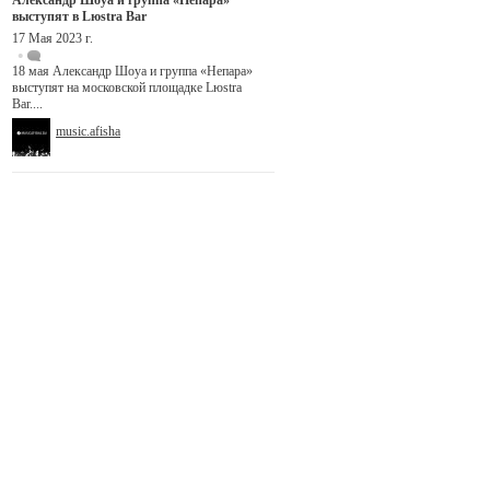
Александр Шоуа и группа «Непара»
выступят в Lюstra Bar
17 Мая 2023 г.
18 мая Александр Шоуа и группа «Непара»
выступят на московской площадке Lюstra
Bar....
music.afisha