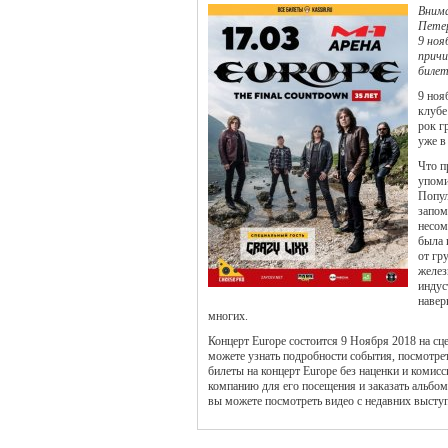
Внима
Петер
9 ноя
причи
билет
9 ноя
клубе
рок г
уже в
Что п
упоми
Попул
запом
несом
была 
от гр
желез
индус
навер
многих.
Концерт Europe состоится 9 Ноября 2018 на сц
можете узнать подробности события, посмотрет
билеты на концерт Europe без наценки и комисс
компанию для его посещения и заказать альбом
вы можете посмотреть видео с недавних высту