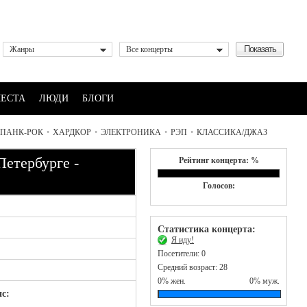
Жанры
Все концерты
ЕСТА
ЛЮДИ
БЛОГИ
ПАНК-РОК
•
ХАРДКОР
•
ЭЛЕКТРОНИКА
•
РЭП
•
КЛАССИКА/ДЖАЗ
Петербурге -
Рейтинг концерта: %
Голосов:
Статистика концерта:
Я иду!
Посетители: 0
Средний возраст: 28
0% жен.
0% муж.
с: