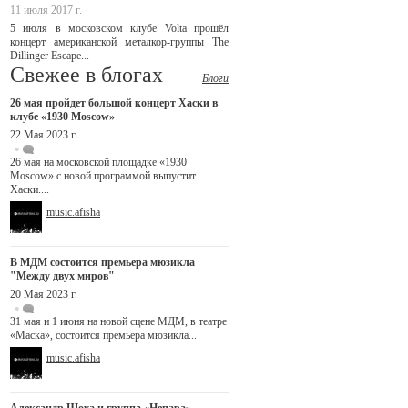
11 июля 2017 г.
5 июля в московском клубе Volta прошёл
концерт американской металкор-группы The
Dillinger Escape...
Свежее в блогах
Блоги
26 мая пройдет большой концерт Хаски в
клубе «1930 Moscow»
22 Мая 2023 г.
26 мая на московской площадке «1930
Moscow» с новой программой выпустит
Хаски....
music.afisha
В МДМ состоится премьера мюзикла
"Между двух миров"
20 Мая 2023 г.
31 мая и 1 июня на новой сцене МДМ, в театре
«Маска», состоится премьера мюзикла...
music.afisha