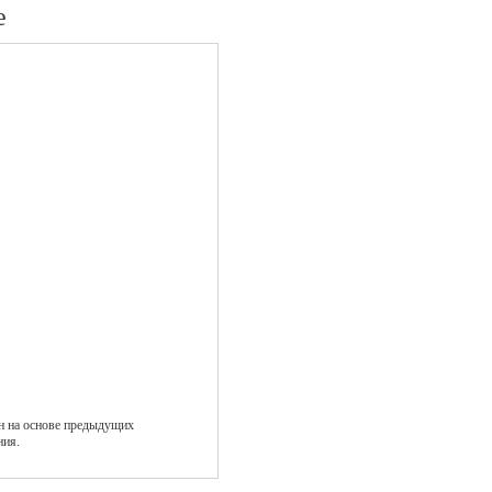
e
н на основе предыдущих
ния.