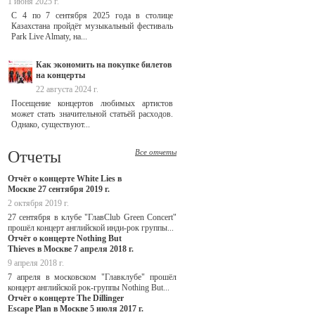
1 июня 2025 г.
С 4 по 7 сентября 2025 года в столице
Казахстана пройдёт музыкальный фестиваль
Park Live Almaty, на...
Как экономить на покупке билетов
на концерты
22 августа 2024 г.
Посещение концертов любимых артистов
может стать значительной статьёй расходов.
Однако, существуют...
Отчеты
Все отчеты
Отчёт о концерте White Lies в
Москве 27 сентября 2019 г.
2 октября 2019 г.
27 сентября в клубе "ГлавClub Green Concert"
прошёл концерт английской инди-рок группы...
Отчёт о концерте Nothing But
Thieves в Москве 7 апреля 2018 г.
9 апреля 2018 г.
7 апреля в московском "Главклубе" прошёл
концерт английской рок-группы Nothing But...
Отчёт о концерте The Dillinger
Escape Plan в Москве 5 июля 2017 г.