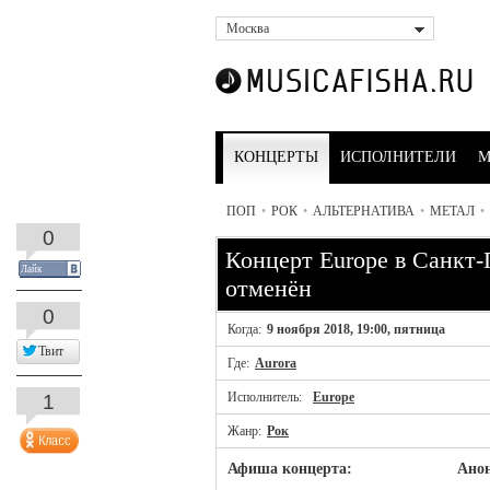
Москва
КОНЦЕРТЫ
ИСПОЛНИТЕЛИ
М
ПОП
•
РОК
•
АЛЬТЕРНАТИВА
•
МЕТАЛ
•
0
Концерт Europe в Санкт-
Лайк
отменён
0
Когда:
9 ноября 2018, 19:00, пятница
Твит
Где:
Aurora
1
Исполнитель:
Europe
Жанр:
Рок
Афиша концерта:
Анон