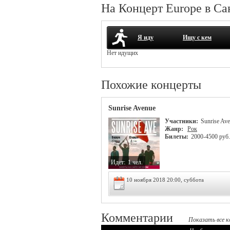
На Концерт Europe в Са
Я иду
Ищу с кем
Нет идущих
Похожие концерты
Sunrise Avenue
Участники:
Sunrise Av
Жанр:
Рок
Билеты:
2000-4500 руб.
Идет:
1 чел.
10 ноября 2018 20:00, суббота
Комментарии
Показать все к