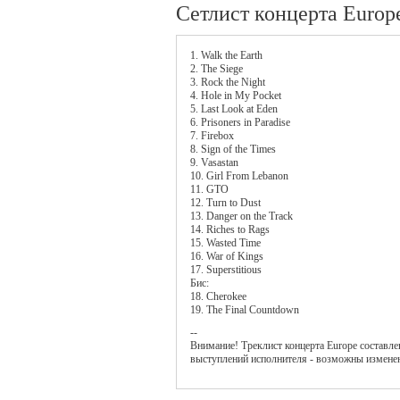
Сетлист концерта Europ
1. Walk the Earth
2. The Siege
3. Rock the Night
4. Hole in My Pocket
5. Last Look at Eden
6. Prisoners in Paradise
7. Firebox
8. Sign of the Times
9. Vasastan
10. Girl From Lebanon
11. GTO
12. Turn to Dust
13. Danger on the Track
14. Riches to Rags
15. Wasted Time
16. War of Kings
17. Superstitious
Бис:
18. Cherokee
19. The Final Countdown
--
Внимание! Треклист
концерта
Europe
составле
выступлений исполнителя - возможны измене