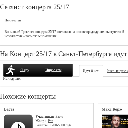
Сетлист концерта 25/17
Неизвестен
--
Внимание! Треклист
концерта
25/17
составлен на основе предыдущих выступлений
исполнителя - возможны изменения.
На Концерт 25/17 в Санкт-Петербурге идут
Я иду
Ищу с кем
Идут 0 чел.
0 чел. ищут с 
Нет идущих
Похожие концерты
Баста
Макс Корж
Участники:
Баста
Жанр:
Рэп
Билеты:
1200-5000 руб.