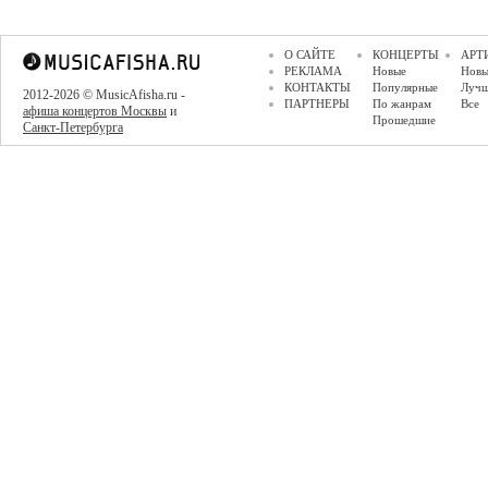
О САЙТЕ
КОНЦЕРТЫ
АРТ
РЕКЛАМА
Новые
Новы
КОНТАКТЫ
Популярные
Луч
2012-2026 © MusicAfisha.ru -
ПАРТНЕРЫ
По жанрам
Все
афиша концертов Москвы
и
Прошедшие
Санкт-Петербурга