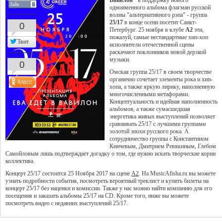
Вавилон"
в поддержку нового
Лайк
одноименного альбома флагман русской
волны "альтернативного рэпа" - группа
25/17
в конце осени посетит Санкт-
0
Петербург. 25 ноября в клубе
А2
эти,
пожалуй, самые нестандартные хип-хоп
Твит
исполнители отечественной сцены
раскачают поклонников новой дерзкой
музыки.
0
Омская группа 25/17 в своем творчестве
органично сочетает элементы рока и хип-
хопа, а также яркую лирику, наполненную
многочисленными метафорами.
Концептуальность и идейная наполненность
альбомов, а также сумасшедшая
энергетика живых выступлений позволяет
сравнивать 25/17 с лучшими группами
золотой эпохи русского рока. А
сотрудничество группы с Константином
Кинчевым, Дмитрием Ревякиным, Глебом
Самойловым лишь подтверждает догадку о том, где нужно искать творческие корни
коллектива.
Концерт 25/17 состоится 25 Ноября 2017 на сцене
A2
. На MusicAfisha.ru вы можете
узнать подробности события, посмотреть вероятный треклист и купить билеты на
концерт 25/17 без наценки и комиссии. Также у нас можно найти компанию для его
посещения и заказать альбомы 25/17 на CD. Кроме того, ниже вы можете
посмотреть видео с недавних выступлений 25/17.