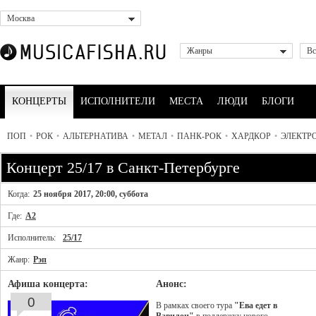
Москва
Жанры
Вс
КОНЦЕРТЫ
ИСПОЛНИТЕЛИ
МЕСТА
ЛЮДИ
БЛОГИ
ПОП
•
РОК
•
АЛЬТЕРНАТИВА
•
МЕТАЛ
•
ПАНК-РОК
•
ХАРДКОР
•
ЭЛЕКТР
Концерт 25/17 в Санкт-Петербурге
Когда:
25 ноября 2017, 20:00, суббота
Где:
A2
Исполнитель:
25/17
Жанр:
Рэп
Афиша концерта:
Анонс:
0
В рамках своего тура
"Ева едет в