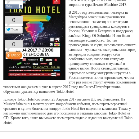
Санкт-Петербург 25 апреля в рамках
мирового тура
Dream Machine 2017
.
Лайк
В 2015 году великолепная четверка из
Магдебурга совершила практически
0
невозможное - за месяц они отыграли
девятнадцать грандиозных концертов в
Твит
России, Украине и Беларуси в поддержку
альбома Kings Of Suburbia. И это было
настоящее волшебство. То, что
0
происходило на сцене, невозможно описать
словами - музыканты околдовывали город
за городом создавая вокруг себя
особенный мир, позволяя каждому
пришедшему сливаться с музыкой в
единое целое. После столь длительных
перерывов между концертами группы в
России кажется почти нереальным, что на
этот раз они не станут мучить поклонников
тягостным ожиданием и уже в апреле 2017 года на Санкт-Петербург вновь
обрушится ураган под названием Tokio Hotel.
Концерт Tokio Hotel состоится 25 Апреля 2017 на сцене
ДК им. Ленсовета
. На
MusicAfisha.ru вы можете узнать подробности события, посмотреть вероятный
треклист и купить билеты на концерт Tokio Hotel без наценки и комиссии. Также у
нас можно найти компанию для его посещения и заказать альбомы Tokio Hotel на
CD. Кроме того, ниже вы можете посмотреть видео с недавних выступлений Tokio
Hotel.