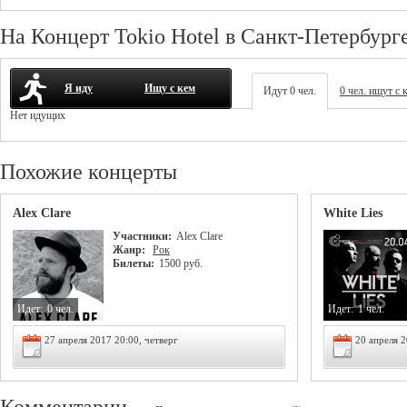
На Концерт Tokio Hotel в Санкт-Петербург
Я иду
Ищу с кем
Идут 0 чел.
0 чел. ищут с 
Нет идущих
Похожие концерты
Alex Clare
White Lies
Участники:
Alex Clare
Жанр:
Рок
Билеты:
1500 руб.
Идет:
0 чел.
Идет:
1 чел.
27 апреля 2017 20:00, четверг
20 апреля 2