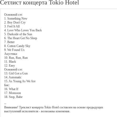
Сетлист концерта Tokio Hotel
Основной сэт:
1. Something New
2. Boy Don't Cry
3. Feel It All
4. Love Who Loves You Back
5. Darkside of the Sun
6. The Heart Get No Sleep
7. Better
8. Cotton Candy Sky
9. We Found Us
Акустика:
10. Run, Run, Run
11. Black
12. Easy
Основной сэт:
13. Girl Got a Gun
14. Automatic
15. As Young As We Are
Бис:
16. What If
17. Monsoon
18. Stop, Babe
--
Внимание! Треклист
концерта
Tokio Hotel
составлен на основе предыдущих
выступлений исполнителя - возможны изменения.