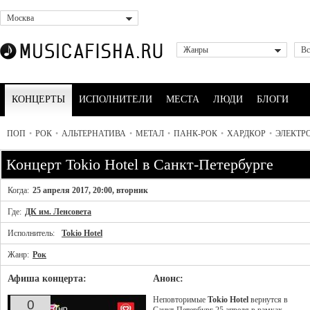
Москва
Жанры
Вс
КОНЦЕРТЫ
ИСПОЛНИТЕЛИ
МЕСТА
ЛЮДИ
БЛОГИ
ПОП
•
РОК
•
АЛЬТЕРНАТИВА
•
МЕТАЛ
•
ПАНК-РОК
•
ХАРДКОР
•
ЭЛЕКТР
Концерт Tokio Hotel в Санкт-Петербурге
Когда:
25 апреля 2017, 20:00, вторник
Где:
ДК им. Ленсовета
Исполнитель:
Tokio Hotel
Жанр:
Рок
Афиша концерта:
Анонс:
Неповторимые
Tokio Hotel
вернутся в
0