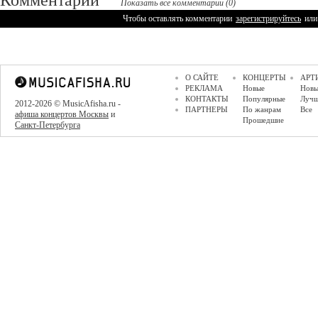
Комментарии
Показать все комментарии (0)
Чтобы оставлять комментарии
зарегистрируйтесь
или
О САЙТЕ
КОНЦЕРТЫ
АРТ
РЕКЛАМА
Новые
Новы
КОНТАКТЫ
Популярные
Луч
2012-2026 © MusicAfisha.ru -
ПАРТНЕРЫ
По жанрам
Все
афиша концертов Москвы
и
Прошедшие
Санкт-Петербурга