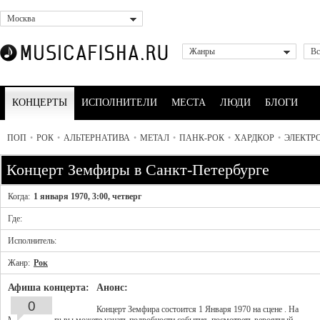
Москва
Жанры
Вс
КОНЦЕРТЫ
ИСПОЛНИТЕЛИ
МЕСТА
ЛЮДИ
БЛОГИ
ПОП
•
РОК
•
АЛЬТЕРНАТИВА
•
МЕТАЛ
•
ПАНК-РОК
•
ХАРДКОР
•
ЭЛЕКТР
Концерт Земфиры в Санкт-Петербурге
Когда:
1 января 1970, 3:00, четверг
Где:
Исполнитель:
Жанр:
Рок
Афиша концерта:
Анонс:
0
Концерт Земфира состоится 1 Января 1970 на сцене . На