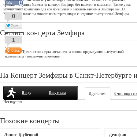
MusicAfisha.ru вы можете узнать подробности события, посмотреть вероятный
Лайк
треклист и купить билеты на концерт Земфира без наценки и комиссии. Также у нас
можно найти компанию для его посещения и заказать альбомы Земфира на CD.
Кроме того, ниже вы можете посмотреть видео с недавних выступлений Земфира.
0
Твит
Сетлист концерта Земфира
1
--
Внимание! Треклист
концерта
составлен на основе предыдущих выступлений
исполнителя - возможны изменения.
На Концерт Земфиры в Санкт-Петербурге 
Я иду
Ищу с кем
Идут 0 чел.
0 чел. ищут с 
Нет идущих
Похожие концерты
Ляпис Трубецкой
Дельфин