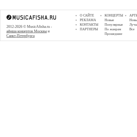
О САЙТЕ
КОНЦЕРТЫ
АРТ
РЕКЛАМА
Новые
Новы
КОНТАКТЫ
Популярные
Луч
2012-2026 © MusicAfisha.ru -
ПАРТНЕРЫ
По жанрам
Все
афиша концертов Москвы
и
Прошедшие
Санкт-Петербурга