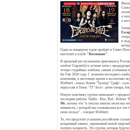
Внима
Санкт
незав
и пло
в мес
Амери
Escap
очере
в под
котор
Один из концертов турне пройдёт в Санкт-Пете
выступит в клубе
"Космонавт"
.
В прошлый раз музыканты приезжали в Россию 
альбом Ungrateful и лучшие хиты с предыдущих
четыре студийных альбома, самым успешным и
the Fate 2010 года. С момента последнего альб
изменения, в настоящее время в коллективе иг
Мэббитт - вокал, Кевин "Трэшер" Графт - соло-
перкуссия и Томас "TJ" Белл - ритм-гитара, бэк
Новую пластинку группа записывает с продюс
последние работы: Skillet - Rise, Red - Release
Me
, потому что "в текстах многих песен мы 
ненависти, с которой мы сталкивались все эти 
свою пользу" - говорит Мэббитт.
То, что предстоит услышать российским слушат
рожденный заново, заряженный новой энергией 
полную мощность. Это группа, которая будучи н