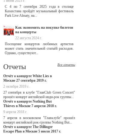
1 июня 2025 г.
С 4 по 7 сентября 2025 года в столице
Казахстана пройдёт музыкальный фестиваль
Park Live Almaty, на...
Как экономить на покупке билетов
на концерты
22 августа 2024 г.
Посещение концертов любимых артистов
может стать значительной статьёй расходов.
Однако, существуют...
Отчеты
Все отчеты
Отчёт о концерте White Lies в
Москве 27 сентября 2019 г.
2 октября 2019 г.
27 сентября в клубе "ГлавClub Green Concert"
прошёл концерт английской инди-рок группы...
Отчёт о концерте Nothing But
Thieves в Москве 7 апреля 2018 г.
9 апреля 2018 г.
7 апреля в московском "Главклубе" прошёл
концерт английской рок-группы Nothing But...
Отчёт о концерте The Dillinger
Escape Plan в Москве 5 июля 2017 г.