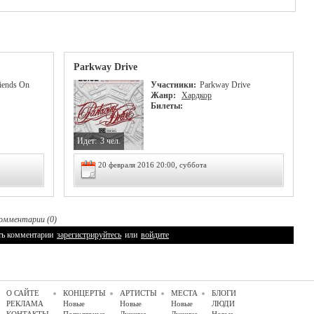
Parkway Drive
riends On
Участники:
Parkway Drive
Жанр:
Хардкор
Билеты:
Идет:
3 чел.
20 февраля 2016 20:00, суббота
омментарии (0)
ть комментарии
зарегистрируйтесь
или
войдите
О САЙТЕ
КОНЦЕРТЫ
АРТИСТЫ
МЕСТА
БЛОГИ
РЕКЛАМА
Новые
Новые
Новые
ЛЮДИ