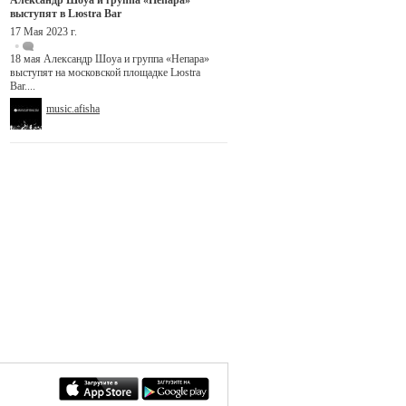
Александр Шоуа и группа «Непара»
выступят в Lюstra Bar
17 Мая 2023 г.
18 мая Александр Шоуа и группа «Непара»
выступят на московской площадке Lюstra
Bar....
music.afisha