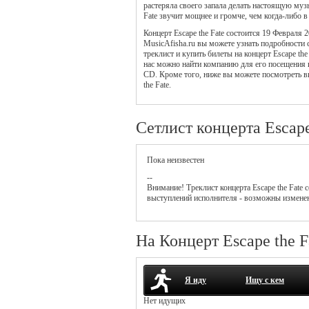
растеряла своего запала делать настоящую муз
Fate звучит мощнее и громче, чем когда-либо 
Концерт Escape the Fate состоится 19 Февраля 
MusicAfisha.ru вы можете узнать подробности
треклист и купить билеты на концерт Escape the
нас можно найти компанию для его посещения и 
CD. Кроме того, ниже вы можете посмотреть в
the Fate.
Сетлист концерта Escape
Пока неизвестен
--
Внимание! Треклист
концерта
Escape the Fate
с
выступлений исполнителя - возможны измене
На Концерт Escape the F
Я иду
Ищу с кем
Нет идущих