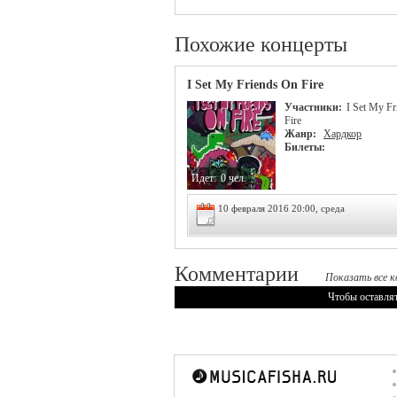
Похожие концерты
I Set My Friends On Fire
Участники:
I Set My F
Fire
Жанр:
Хардкор
Билеты:
Идет:
0 чел.
10 февраля 2016 20:00, среда
Комментарии
Показать все к
Чтобы оставля