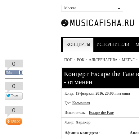
Москва
КОНЦЕРТЫ
ИСПОЛНИТЕЛИ
М
ПОП
•
РОК
•
АЛЬТЕРНАТИВА
•
МЕТАЛ
•
0
Концерт Escape the Fate 
Лайк
- отменён
0
Когда:
19 февраля 2016, 20:00, пятница
Твит
Где:
Космонавт
0
Исполнитель:
Escape the Fate
Жанр:
Хардкор
Афиша концерта:
Анон