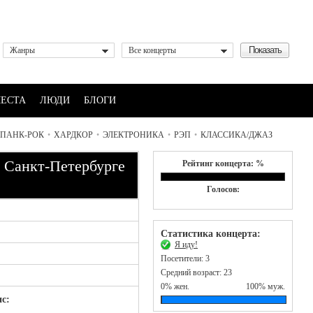
Жанры
Все концерты
ЕСТА
ЛЮДИ
БЛОГИ
ПАНК-РОК
•
ХАРДКОР
•
ЭЛЕКТРОНИКА
•
РЭП
•
КЛАССИКА/ДЖАЗ
в Санкт-Петербурге
Рейтинг концерта: %
Голосов:
Статистика концерта:
Я иду!
Посетители: 3
Средний возраст: 23
0% жен.
100% муж.
с: