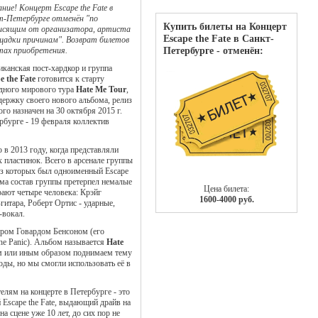
ние! Концерт Escape the Fate в
-Петербурге отменён "по
Купить билеты на Концерт
исящим от организатора, артиста
Escape the Fate в Санкт-
щадки причинам". Возврат билетов
Петербурге - отменён:
тах приобретения.
канская пост-хардкор и группа
e the Fate
готовится к старту
дного мирового тура
Hate Me Tour
,
держку своего нового альбома, релиз
ого назначен на 30 октября 2015 г.
рбурге - 19 февраля коллектив
в 2013 году, когда представляли
 пластинок. Всего в арсенале группы
з которых был одноименный Escape
ома состав группы претерпел немалые
Цена билета:
рают четыре человека: Крэйг
1600-4000 руб.
гитара, Роберт Ортис - ударные,
-вокал.
ером Говардом Бенсоном (его
 The Panic). Альбом называется
Hate
тем или иным образом поднимаем тему
годы, но мы смогли использовать её в
елям на концерте в Петербурге - это
Escape the Fate, выдающий драйв на
а сцене уже 10 лет, до сих пор не