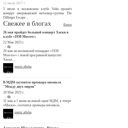
11 июля 2017 г.
5 июля в московском клубе Volta прошёл
концерт американской металкор-группы The
Dillinger Escape...
Свежее в блогах
Блоги
26 мая пройдет большой концерт Хаски в
клубе «1930 Moscow»
22 Мая 2023 г.
26 мая на московской площадке «1930
Moscow» с новой программой выпустит
Хаски....
music.afisha
В МДМ состоится премьера мюзикла
"Между двух миров"
20 Мая 2023 г.
31 мая и 1 июня на новой сцене МДМ, в театре
«Маска», состоится премьера мюзикла...
music.afisha