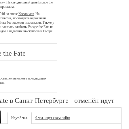
ыку. На сегодняшний день Escape the
в прошлом.
2016 на сцене
Космонавт
. На
 события, посмотреть вероятный
 Fate без наценки и комиссии. Также у
заказать альбомы Escape the Fate на
идео с недавних выступлений Escape
 the Fate
оставлен на основе предыдущих
ния.
ate в Санкт-Петербурге - отменён идут
Идут 3 чел.
0 чел. ищут с кем пойти