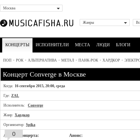
Москва
Жанры
Вс
КОНЦЕРТЫ
ИСПОЛНИТЕЛИ
МЕСТА
ЛЮДИ
БЛОГИ
ПОП
•
РОК
•
АЛЬТЕРНАТИВА
•
МЕТАЛ
•
ПАНК-РОК
•
ХАРДКОР
•
ЭЛЕКТР
Концерт Converge в Москве
Когда:
16 сентября 2015, 20:00, среда
Где:
ZAL
Исполнитель:
Converge
Жанр:
Хардкор
Организатор:
Spika
0
Афиша концерта:
Анонс: