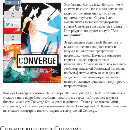
Лайк
Это больше, чем музыка, больше, чем 4
силуэта на сцене. Это символ поколения,
культ и отдельный мир, который не
0
принимает чужаков. Спустя 7 лет
американская металкор/хардкор-панк
Твит
группа
Converge
возвращается в Санкт-
Петербург с концертом в клубе
"Зал
ожидания"
.
0
За прошедшие годы Jacob Bannon и его
коллеги из первопроходцев стиля и
безумных новаторов превратились в
настоящих легенд. Важность концертов
группы в нашей стране сложно
переоценить. Можно не быть поклонником
этой нетривиальной бостонской четверки,
но быть фанатом музыки и ни разу не
увидеть их шоу, ломающее шаблоны и
выворачивающее душу наизнанку, просто
непростительно.
Концерт Converge состоится 16 Сентября 2015 на сцене
ZAL
. На MusicAfisha.ru вы
можете узнать подробности события, посмотреть вероятный треклист и купить
билеты на концерт Converge без наценки и комиссии. Также у нас можно найти
компанию для его посещения и заказать альбомы Converge на CD. Кроме того, ниже
вы можете посмотреть видео с недавних выступлений Converge.
Сетлист концерта Converge