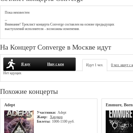
Пока неизвестен
--
Внимание! Треклист
концерта
Converge
составлен на основе предыдущих
выступлений исполнителя - возможны изменения.
На Концерт Converge в Москве идут
Я иду
Ищу с кем
Идут 1 чел.
0 чел. ищут с 
Нет идущих
Похожие концерты
Adept
Emmure, Born 
Участники:
Adept
Жанр:
Хардкор
Билеты:
1000-1100 руб.