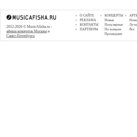
О САЙТЕ
КОНЦЕРТЫ
АРТ
РЕКЛАМА
Новые
Новы
КОНТАКТЫ
Популярные
Луч
2012-2026 © MusicAfisha.ru -
ПАРТНЕРЫ
По жанрам
Все
афиша концертов Москвы
и
Прошедшие
Санкт-Петербурга