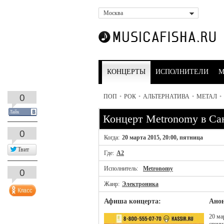
Москва
КОНЦЕРТЫ
ИСПОЛНИТЕЛИ
М
0
ПОП
•
РОК
•
АЛЬТЕРНАТИВА
•
МЕТАЛ
•
Лайк
Концерт Metronomy в Са
0
Когда:
20 марта 2015, 20:00, пятница
Твит
Где:
A2
Исполнитель:
Metronomy
0
Жанр:
Электроника
Афиша концерта:
Анон
20 ма