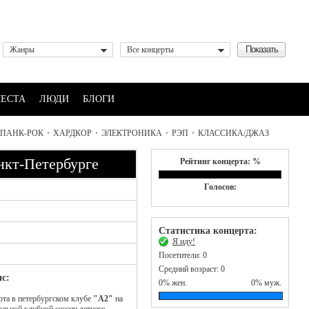
Жанры
Все концерты
ЕСТА
ЛЮДИ
БЛОГИ
ПАНК-РОК
•
ХАРДКОР
•
ЭЛЕКТРОНИКА
•
РЭП
•
КЛАССИКА/ДЖАЗ
нкт-Петербурге
Рейтинг концерта: %
Голосов:
Статистика концерта:
Я иду!
Посетители: 0
Средний возраст: 0
с:
0% жен.
0% муж.
рта в петербургском клубе
"А2"
на