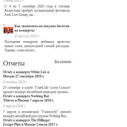
1 июня 2025 г.
С 4 по 7 сентября 2025 года в столице
Казахстана пройдёт музыкальный фестиваль
Park Live Almaty, на...
Как экономить на покупке билетов
на концерты
22 августа 2024 г.
Посещение концертов любимых артистов
может стать значительной статьёй расходов.
Однако, существуют...
Отчеты
Все отчеты
Отчёт о концерте White Lies в
Москве 27 сентября 2019 г.
2 октября 2019 г.
27 сентября в клубе "ГлавClub Green Concert"
прошёл концерт английской инди-рок группы...
Отчёт о концерте Nothing But
Thieves в Москве 7 апреля 2018 г.
9 апреля 2018 г.
7 апреля в московском "Главклубе" прошёл
концерт английской рок-группы Nothing But...
Отчёт о концерте The Dillinger
Escape Plan в Москве 5 июля 2017 г.