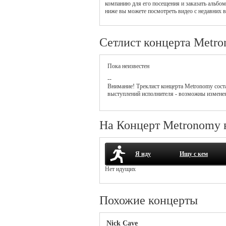
компанию для его посещения и заказать альбо
ниже вы можете посмотреть видео с недавних 
Сетлист концерта Metr
Пока неизвестен
--
Внимание! Треклист
концерта
Metronomy
сост
выступлений исполнителя - возможны измене
На Концерт Metronomy 
Я иду
Ищу с кем
Нет идущих
Похожие концерты
Nick Cave