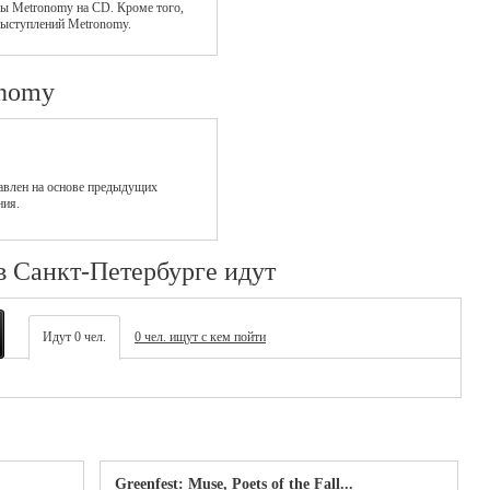
мы Metronomy на CD. Кроме того,
выступлений Metronomy.
onomy
авлен на основе предыдущих
ния.
в Санкт-Петербурге идут
Идут 0 чел.
0 чел. ищут с кем пойти
Greenfest: Muse, Poets of the Fall...