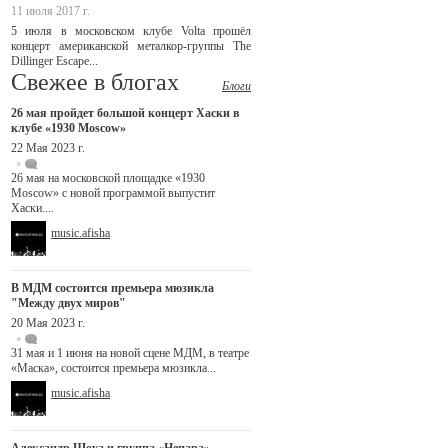
11 июля 2017 г.
5 июля в московском клубе Volta прошёл
концерт американской металкор-группы The
Dillinger Escape...
Свежее в блогах
Блоги
26 мая пройдет большой концерт Хаски в
клубе «1930 Moscow»
22 Мая 2023 г.
26 мая на московской площадке «1930
Moscow» с новой программой выпустит
Хаски....
music.afisha
В МДМ состоится премьера мюзикла
"Между двух миров"
20 Мая 2023 г.
31 мая и 1 июня на новой сцене МДМ, в театре
«Маска», состоится премьера мюзикла...
music.afisha