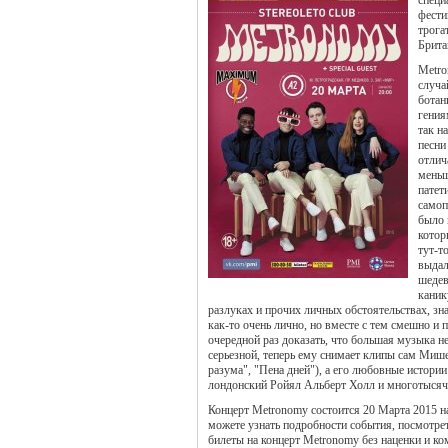
специ
фест
трога
Брита
Metro
случа
ботан
гения
так н
песни
отлич
меньш
патет
самоп
было 
котор
тут-т
выдал
шедев
каник
разлуках и прочих личных обстоятельствах, зн
как-то очень лично, но вместе с тем смешно и 
очередной раз доказать, что большая музыка н
серьезной, теперь ему снимает клипы сам Мише
разума", "Пена дней"), а его любовные истори
лондонский Ройял Альберт Холл и многотысяч
Концерт Metronomy состоится 20 Марта 2015 н
можете узнать подробности события, посмотрет
билеты на концерт Metronomy без наценки и ко