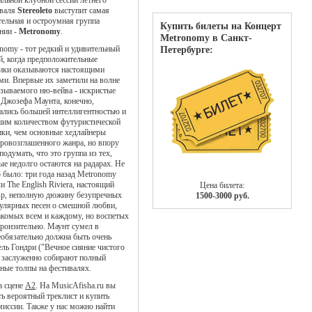
альной клубной сессии летнего
иваля
Stereoleto
выступит самая
тельная и остроумная группа
Купить билеты на Концерт
нии -
Metronomy
.
Metronomy в Санкт-
nomy - тот редкий и удивительный
Петербурге:
й, когда предположительные
ики оказываются настоящими
ми. Впервые их заметили на волне
азываемого ню-вейва - искристые
 Джозефа Маунта, конечно,
ались большей интеллигентностью и
им количеством футуристической
ики, чем основные хедлайнеры
ровозглашенного жанра, но впору
подумать, что это группа из тех,
ые недолго остаются на радарах. Не
о было: три года назад Metronomy
и The English Riviera, настоящий
Цена билета:
р, неполную дюжину безупречных
1500-3000 руб.
улярных песен о смешной любви,
акомых всем и каждому, но воспетых
пронзительно. Маунт сумел в
еобязательно должна быть очень
ль Гондри ("Вечное сияние чистого
и заслуженно собирают полный
ные толпы на фестивалях.
а сцене
A2
. На MusicAfisha.ru вы
ь вероятный треклист и купить
миссии. Также у нас можно найти