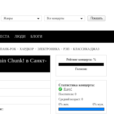
Жанры
Все концерты
ЕСТА
ЛЮДИ
БЛОГИ
ПАНК-РОК
•
ХАРДКОР
•
ЭЛЕКТРОНИКА
•
РЭП
•
КЛАССИКА/ДЖАЗ
ain Chunk! в Санкт-
Рейтинг концерта: %
Голосов:
Статистика концерта:
Я иду!
Посетители: 0
Средний возраст: 0
0% жен.
0% муж.
с: