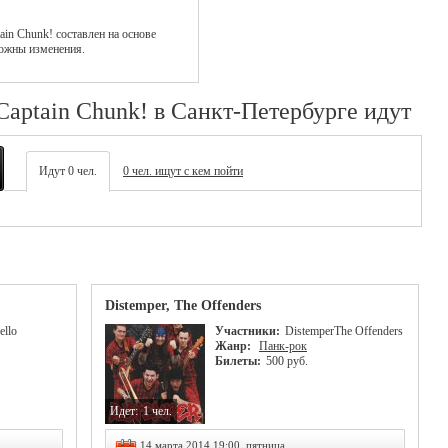
ain Chunk!
составлен на основе
ожны изменения.
Captain Chunk! в Санкт-Петербурге идут
Идут 0 чел.
0 чел. ищут с кем пойти
Distemper, The Offenders
ello
Участники:
Distemper
The Offenders
Жанр:
Панк-рок
Билеты:
500 руб.
Идет:
1 чел.
14 марта 2014 19:00, пятница