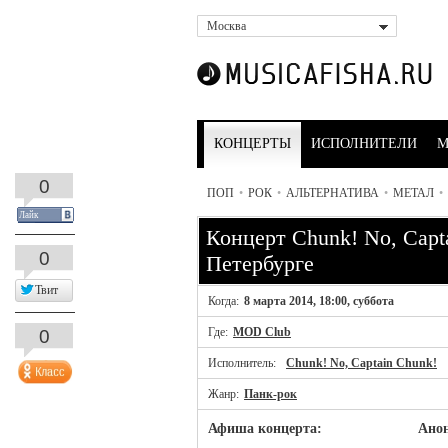
Москва
КОНЦЕРТЫ
ИСПОЛНИТЕЛИ
М
0
ПОП
•
РОК
•
АЛЬТЕРНАТИВА
•
МЕТАЛ
•
Лайк
Концерт Chunk! No, Capt
0
Петербурге
Твит
Когда:
8 марта 2014, 18:00, суббота
Где:
MOD Club
0
Исполнитель:
Chunk! No, Captain Chunk!
Жанр:
Панк-рок
Афиша концерта:
Анон