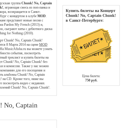
узская группа
Chunk! No, Captain
k!
, играющая смесь из поп-панка и
Купить билеты на Концерт
кора, возвращается в Санкт-
Chunk! No, Captain Chunk!
бург с концертом в клубе
MOD
.
в Санкт-Петербурге:
ане представят новые песни с
ма Pardon My French (2013) и,
но, сыграют хиты с дебютного диска
hing for Nothing (2010).
рт Chunk! No, Captain Chunk!
ится 8 Марта 2014 на сцене
MOD
 На MusicAfisha.ru вы можете узнать
бности события, посмотреть
тный треклист и купить билеты на
рт Chunk! No, Captain Chunk! без
ки и комиссии. Также у нас можно
 компанию для его посещения и
ать альбомы Chunk! No, Captain
Цена билета:
! на CD. Кроме того, ниже вы
750 руб.
е посмотреть видео с недавних
плений Chunk! No, Captain Chunk!.
! No, Captain