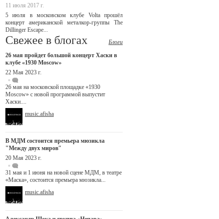
11 июля 2017 г.
5 июля в московском клубе Volta прошёл
концерт американской металкор-группы The
Dillinger Escape...
Свежее в блогах
Блоги
26 мая пройдет большой концерт Хаски в
клубе «1930 Moscow»
22 Мая 2023 г.
26 мая на московской площадке «1930
Moscow» с новой программой выпустит
Хаски....
music.afisha
В МДМ состоится премьера мюзикла
"Между двух миров"
20 Мая 2023 г.
31 мая и 1 июня на новой сцене МДМ, в театре
«Маска», состоится премьера мюзикла...
music.afisha