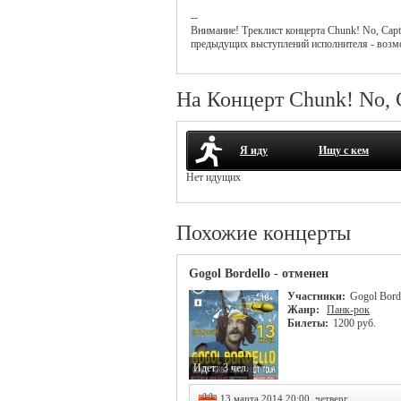
--
Внимание! Треклист
концерта
Chunk! No, Capt
предыдущих выступлений исполнителя - возм
На Концерт Chunk! No, 
Я иду
Ищу с кем
Нет идущих
Похожие концерты
Gogol Bordello - отменен
Участники:
Gogol Bord
Жанр:
Панк-рок
Билеты:
1200 руб.
Идет:
3 чел.
13 марта 2014 20:00, четверг