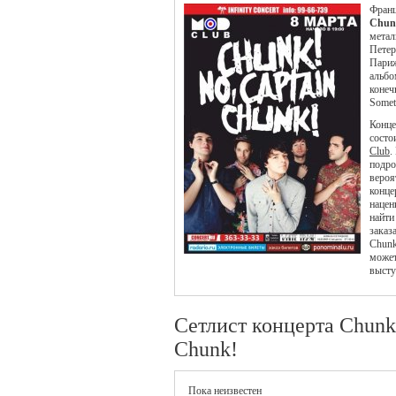
Франц
Chun
метал
Петер
Париж
альбо
конеч
Somet
Конце
состо
Club
.
подро
вероя
конце
нацен
найти
заказ
Chunk
может
высту
Сетлист концерта Chunk
Chunk!
Пока неизвестен