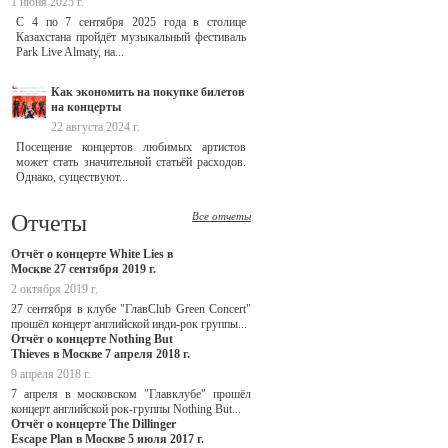
1 июня 2025 г.
С 4 по 7 сентября 2025 года в столице
Казахстана пройдёт музыкальный фестиваль
Park Live Almaty, на...
Как экономить на покупке билетов
на концерты
22 августа 2024 г.
Посещение концертов любимых артистов
может стать значительной статьёй расходов.
Однако, существуют...
Отчеты
Все отчеты
Отчёт о концерте White Lies в
Москве 27 сентября 2019 г.
2 октября 2019 г.
27 сентября в клубе "ГлавClub Green Concert"
прошёл концерт английской инди-рок группы...
Отчёт о концерте Nothing But
Thieves в Москве 7 апреля 2018 г.
9 апреля 2018 г.
7 апреля в московском "Главклубе" прошёл
концерт английской рок-группы Nothing But...
Отчёт о концерте The Dillinger
Escape Plan в Москве 5 июля 2017 г.