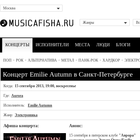
Москва
Жанры
Вс
КОНЦЕРТЫ
ИСПОЛНИТЕЛИ
МЕСТА
ЛЮДИ
БЛОГИ
ПОП
•
РОК
•
АЛЬТЕРНАТИВА
•
МЕТАЛ
•
ПАНК-РОК
•
ХАРДКОР
•
ЭЛЕКТР
Концерт Emilie Autumn в Санкт-Петербурге
Когда:
15 сентября 2013, 19:00, воскресенье
Где:
Aurora
Исполнитель:
Emilie Autumn
Жанр:
Электроника
Афиша концерта:
Анонс:
15 сентября в питерском клубе
"Аврора"