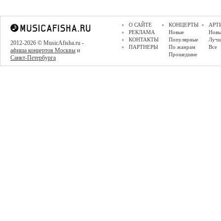
О САЙТЕ
КОНЦЕРТЫ
АРТ
РЕКЛАМА
Новые
Новы
КОНТАКТЫ
Популярные
Луч
2012-2026 © MusicAfisha.ru -
ПАРТНЕРЫ
По жанрам
Все
афиша концертов Москвы
и
Прошедшие
Санкт-Петербурга