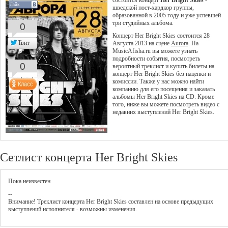
состоится концерт
Her Bright Skies
-
Лайк
шведской пост-хардкор группы,
образованной в 2005 году и уже успевшей
три студийных альбома.
0
Концерт Her Bright Skies состоится 28
Твит
Августа 2013 на сцене
Aurora
. На
MusicAfisha.ru вы можете узнать
подробности события, посмотреть
0
вероятный треклист и купить билеты на
концерт Her Bright Skies без наценки и
комиссии. Также у нас можно найти
компанию для его посещения и заказать
альбомы Her Bright Skies на CD. Кроме
того, ниже вы можете посмотреть видео с
недавних выступлений Her Bright Skies.
Сетлист концерта Her Bright Skies
Пока неизвестен
--
Внимание! Треклист
концерта
Her Bright Skies
составлен на основе предыдущих
выступлений исполнителя - возможны изменения.