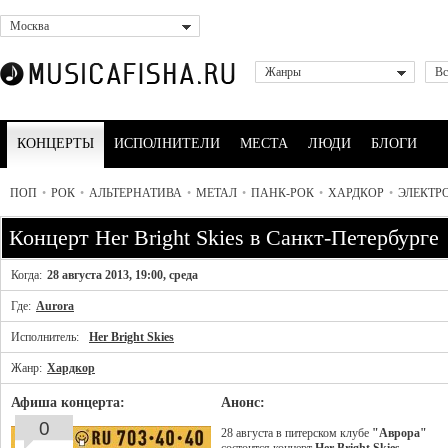
Москва
Жанры
Вс
КОНЦЕРТЫ
ИСПОЛНИТЕЛИ
МЕСТА
ЛЮДИ
БЛОГИ
ПОП
•
РОК
•
АЛЬТЕРНАТИВА
•
МЕТАЛ
•
ПАНК-РОК
•
ХАРДКОР
•
ЭЛЕКТР
Концерт Her Bright Skies в Санкт-Петербурге
Когда:
28 августа 2013, 19:00, среда
Где:
Aurora
Исполнитель:
Her Bright Skies
Жанр:
Хардкор
Афиша концерта:
Анонс:
0
28 августа в питерском клубе
"Аврора"