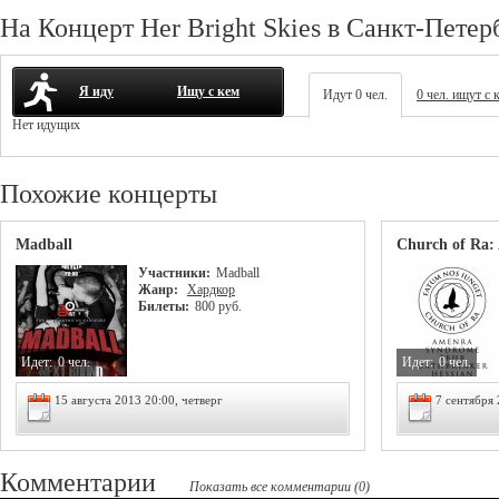
На Концерт Her Bright Skies в Санкт-Петер
Я иду
Ищу с кем
Идут 0 чел.
0 чел. ищут с 
Нет идущих
Похожие концерты
Madball
Church of Ra:
Участники:
Madball
Жанр:
Хардкор
Билеты:
800 руб.
Идет:
0 чел.
Идет:
0 чел.
15 августа 2013 20:00, четверг
7 сентября 
Комментарии
Показать все комментарии (0)