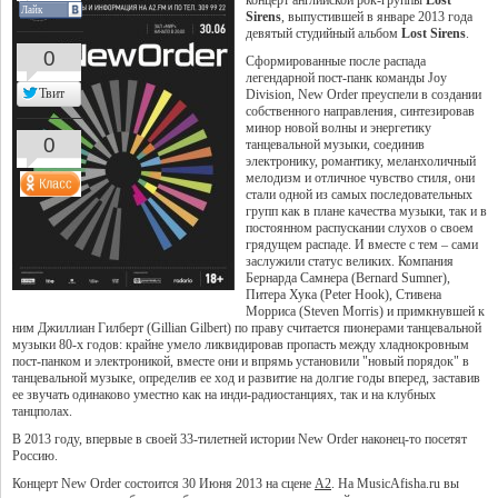
концерт английской рок-группы
Lost
Лайк
Sirens
, выпустившей в январе 2013 года
девятый студийный альбом
Lost Sirens
.
0
Сформированные после распада
легендарной пост-панк команды Joy
Твит
Division, New Order преуспели в создании
собственного направления, синтезировав
минор новой волны и энергетику
0
танцевальной музыки, соединив
электронику, романтику, меланхоличный
мелодизм и отличное чувство стиля, они
стали одной из самых последовательных
групп как в плане качества музыки, так и в
постоянном распускании слухов о своем
грядущем распаде. И вместе с тем – сами
заслужили статус великих. Компания
Бернарда Самнера (Bernard Sumner),
Питера Хука (Peter Hook), Стивена
Морриса (Steven Morris) и примкнувшей к
ним Джиллиан Гилберт (Gillian Gilbert) по праву считается пионерами танцевальной
музыки 80-х годов: крайне умело ликвидировав пропасть между хладнокровным
пост-панком и электроникой, вместе они и впрямь установили "новый порядок" в
танцевальной музыке, определив ее ход и развитие на долгие годы вперед, заставив
ее звучать одинаково уместно как на инди-радиостанциях, так и на клубных
танцполах.
В 2013 году, впервые в своей 33-тилетней истории New Order наконец-то посетят
Россию.
Концерт New Order состоится 30 Июня 2013 на сцене
A2
. На MusicAfisha.ru вы