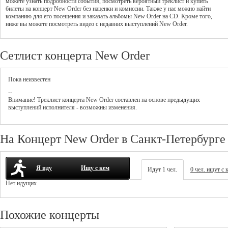
можете узнать подробности события, посмотреть вероятный треклист и купить
билеты на концерт New Order без наценки и комиссии. Также у нас можно найти
компанию для его посещения и заказать альбомы New Order на CD. Кроме того,
ниже вы можете посмотреть видео с недавних выступлений New Order.
Сетлист концерта New Order
Пока неизвестен
--
Внимание! Треклист
концерта
New Order
составлен на основе предыдущих
выступлений исполнителя - возможны изменения.
На Концерт New Order в Санкт-Петербурге
Я иду
Ищу с кем
Идут 1 чел.
0 чел. ищут с 
Нет идущих
Похожие концерты