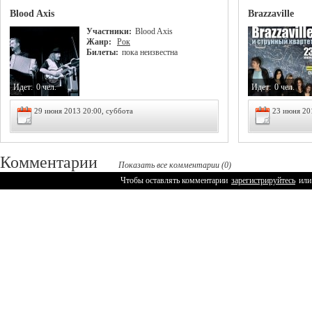
Blood Axis
Brazzaville
Участники:
Blood Axis
Жанр:
Рок
Билеты:
пока неизвестна
Идет:
0 чел.
Идет:
0 чел.
29 июня 2013 20:00, суббота
23 июня 20
Комментарии
Показать все комментарии (0)
Чтобы оставлять комментарии
зарегистрируйтесь
или