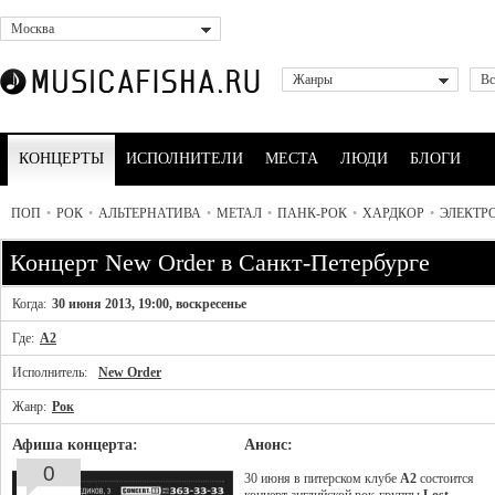
Москва
Жанры
Вс
КОНЦЕРТЫ
ИСПОЛНИТЕЛИ
МЕСТА
ЛЮДИ
БЛОГИ
ПОП
•
РОК
•
АЛЬТЕРНАТИВА
•
МЕТАЛ
•
ПАНК-РОК
•
ХАРДКОР
•
ЭЛЕКТР
Концерт New Order в Санкт-Петербурге
Когда:
30 июня 2013, 19:00, воскресенье
Где:
A2
Исполнитель:
New Order
Жанр:
Рок
Афиша концерта:
Анонс:
0
30 июня в питерском клубе
A2
состоится