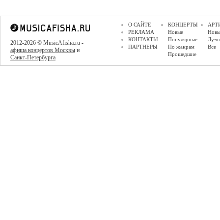
О САЙТЕ
КОНЦЕРТЫ
АРТ
РЕКЛАМА
Новые
Новы
КОНТАКТЫ
Популярные
Луч
2012-2026 © MusicAfisha.ru -
ПАРТНЕРЫ
По жанрам
Все
афиша концертов Москвы
и
Прошедшие
Санкт-Петербурга