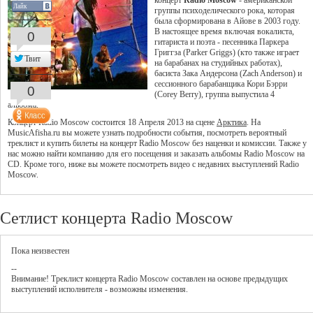
концерт
Radio Moscow
- американской
Лайк
группы психоделического рока, которая
была сформирована в Айове в 2003 году.
В настоящее время включая вокалиста,
0
гитариста и поэта - песенника Паркера
Григгза (Parker Griggs) (кто также играет
Твит
на барабанах на студийных работах),
басиста Зака Андерсона (Zach Anderson) и
сессионного барабанщика Кори Бэрри
0
(Corey Berry), группа выпустила 4
альбома.
Концерт Radio Moscow состоится 18 Апреля 2013 на сцене
Арктика
. На
MusicAfisha.ru вы можете узнать подробности события, посмотреть вероятный
треклист и купить билеты на концерт Radio Moscow без наценки и комиссии. Также у
нас можно найти компанию для его посещения и заказать альбомы Radio Moscow на
CD. Кроме того, ниже вы можете посмотреть видео с недавних выступлений Radio
Moscow.
Сетлист концерта Radio Moscow
Пока неизвестен
--
Внимание! Треклист
концерта
Radio Moscow
составлен на основе предыдущих
выступлений исполнителя - возможны изменения.