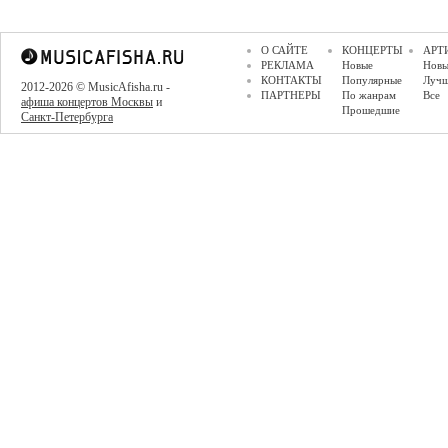
О САЙТЕ
КОНЦЕРТЫ
АРТ
РЕКЛАМА
Новые
Новы
КОНТАКТЫ
Популярные
Луч
2012-2026 © MusicAfisha.ru -
ПАРТНЕРЫ
По жанрам
Все
афиша концертов Москвы
и
Прошедшие
Санкт-Петербурга