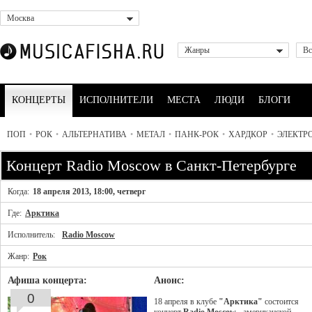
Москва
Жанры
Вс
КОНЦЕРТЫ
ИСПОЛНИТЕЛИ
МЕСТА
ЛЮДИ
БЛОГИ
ПОП
•
РОК
•
АЛЬТЕРНАТИВА
•
МЕТАЛ
•
ПАНК-РОК
•
ХАРДКОР
•
ЭЛЕКТР
Концерт Radio Moscow в Санкт-Петербурге
Когда:
18 апреля 2013, 18:00, четверг
Где:
Арктика
Исполнитель:
Radio Moscow
Жанр:
Рок
Афиша концерта:
Анонс:
0
18 апреля в клубе
"Арктика"
состоится