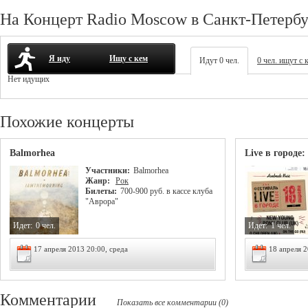
На Концерт Radio Moscow в Санкт-Петербу
Я иду
Ищу с кем
Идут 0 чел.
0 чел. ищут с 
Нет идущих
Похожие концерты
Balmorhea
Live в городе:
Участники:
Balmorhea
Жанр:
Рок
Билеты:
700-900 руб. в кассе клуба
"Аврора"
Идет:
0 чел.
Идет:
1 чел.
17 апреля 2013 20:00, среда
18 апреля 2
Комментарии
Показать все комментарии (0)