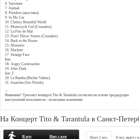
6. Sayonara
7. Animal
8. Pistolero (акустика)
9. In My Car
10. Clumsy Beautiful World
11. Motorcycle Girl (Cruzados)
12. La Flor de Mal
13. Don't Throw Stones (Cruzados)
14. Back to the House
15. Monsters
16. Machete
17. Strange Face
Бис:
18. Angry Cockroaches
19. After Dark
Бис 2:
20. La Bamba (Ritchie Valens)
21. Anarchia (Sex Pistols)
--
Внимание! Треклист
концерта
Tito & Tarantula
составлен на основе предыдущих
выступлений исполнителя - возможны изменения.
На Концерт Tito & Tarantula в Санкт-Петер
Я иду
Ищу с кем
Идут 2 чел.
0 чел. ищут с 