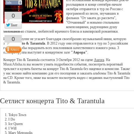
его безбашенная команда мрачных рок-н-
Лайк
ролльщиков в конце сентября-начале
октября отправятся в тур по России с
программой из песен, звучавших в
0
фильмах "От заката до рассвета",
"Отчаянный" и новыми стильными
Твит
композициями, радующими душу
меломанов со стажем, любителей мрачного блюза и вампирской романтики.
0
Интерес к группе не угасает благодаря своеобразию музыкальной ниши, которую
занимают
Tito & Tarantula
. В 2012 году они отправляются в тур по 5 российским
городам, чтобы порадовать всех поклонников качественного южного рока. 3
октября группа выступит в концертном зале
"Аврора"
.
Концерт Tito & Tarantula состоится 3 Октября 2012 на сцене
Aurora
. На
MusicAfisha.ru вы можете узнать подробности события, посмотреть вероятный
треклист и купить билеты на концерт Tito & Tarantula без наценки и комиссии. Также
у нас можно найти компанию для его посещения и заказать альбомы Tito & Tarantula
на CD. Кроме того, ниже вы можете посмотреть видео с недавних выступлений Tito
& Tarantula.
Сетлист концерта Tito & Tarantula
1. Tokyo Town
2. I Do
3. Ice Queen
4. I Will
5. Mary Metropolis