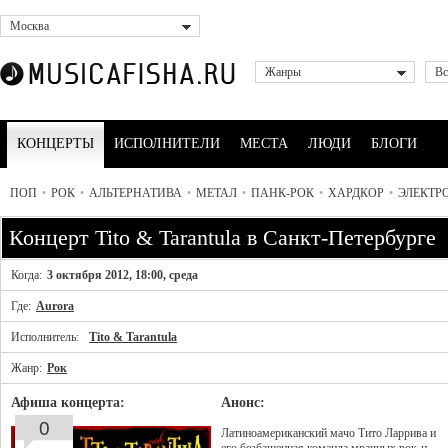
Москва
Жанры
Вс
КОНЦЕРТЫ
ИСПОЛНИТЕЛИ
МЕСТА
ЛЮДИ
БЛОГИ
ПОП
•
РОК
•
АЛЬТЕРНАТИВА
•
МЕТАЛ
•
ПАНК-РОК
•
ХАРДКОР
•
ЭЛЕКТР
Концерт Tito & Tarantula в Санкт-Петербурге
Когда:
3 октября 2012, 18:00, среда
Где:
Aurora
Исполнитель:
Tito & Tarantula
Жанр:
Рок
Афиша концерта:
Анонс:
0
Латиноамериканский мачо Тито Ларрива и