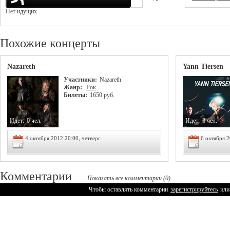
Нет идущих
Похожие концерты
Nazareth
Yann Tiersen
Участники:
Nazareth
Жанр:
Рок
Билеты:
1650 руб.
Идет:
0 чел.
Идет:
3 чел.
4 октября 2012 20:00, четверг
6 октября 2
Комментарии
Показать все комментарии (0)
Чтобы оставлять комментарии
зарегистрируйтесь
или