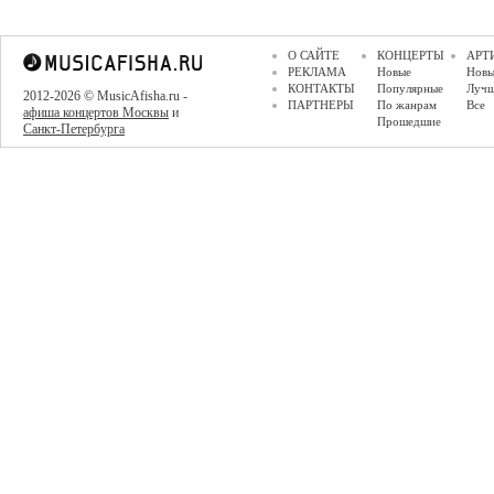
О САЙТЕ
КОНЦЕРТЫ
АРТ
РЕКЛАМА
Новые
Новы
КОНТАКТЫ
Популярные
Луч
2012-2026 © MusicAfisha.ru -
ПАРТНЕРЫ
По жанрам
Все
афиша концертов Москвы
и
Прошедшие
Санкт-Петербурга