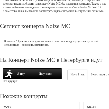
MusicAfisha.ru вы можете узнать подробности события, посмотреть вероятный
треклист и купить билеты на концерт Noize MC без наценки и комиссии. Также у нас
можно найти компанию для его посещения и заказать альбомы Noize MC на CD.
Кроме того, ниже вы можете посмотреть видео с недавних выступлений Noize MC.
Сетлист концерта Noize MC
--
Внимание! Треклист
концерта
составлен на основе предыдущих выступлений
исполнителя - возможны изменения.
На Концерт Noize MC в Петербурге идут
Я иду
Ищу с кем
Идут 1 чел.
0 чел. ищут с 
Нет идущих
Похожие концерты
25/17
АК-47