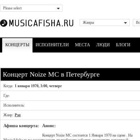
Please select
Жанры
Вс
КОНЦЕРТЫ
ИСПОЛНИТЕЛИ
МЕСТА
ЛЮДИ
БЛОГИ
Концерт Noize MC в Петербурге
Когда:
1 января 1970, 3:00, четверг
Где:
Исполнитель:
Жанр:
Рэп
Афиша концерта:
Анонс:
Концерт Noize MC состоится 1 Января 1970 на сцене . На