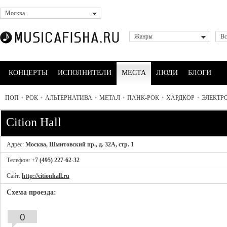
Москва
Жанры
Вс
КОНЦЕРТЫ
ИСПОЛНИТЕЛИ
МЕСТА
ЛЮДИ
БЛОГИ
ПОП
•
РОК
•
АЛЬТЕРНАТИВА
•
МЕТАЛ
•
ПАНК-РОК
•
ХАРДКОР
•
ЭЛЕКТР
Cition Hall
Адрес:
Москва, Шмитовский пр., д. 32А, стр. 1
Телефон:
+7 (495) 227-62-32
Сайт:
http://citionhall.ru
Схема проезда:
0