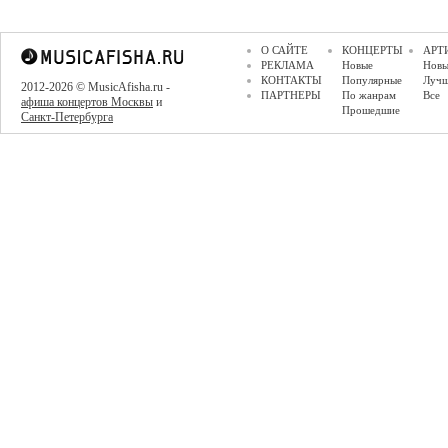
О САЙТЕ
КОНЦЕРТЫ
АРТ
РЕКЛАМА
Новые
Новы
КОНТАКТЫ
Популярные
Луч
2012-2026 © MusicAfisha.ru -
ПАРТНЕРЫ
По жанрам
Все
афиша концертов Москвы
и
Прошедшие
Санкт-Петербурга