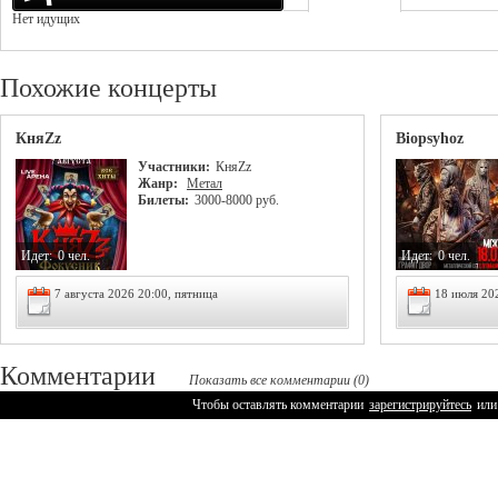
Нет идущих
Похожие концерты
КняZz
Biopsyhoz
Участники:
КняZz
Жанр:
Метал
Билеты:
3000-8000 руб.
Идет:
0 чел.
Идет:
0 чел.
7 августа 2026 20:00, пятница
18 июля 20
Комментарии
Показать все комментарии (0)
Чтобы оставлять комментарии
зарегистрируйтесь
или