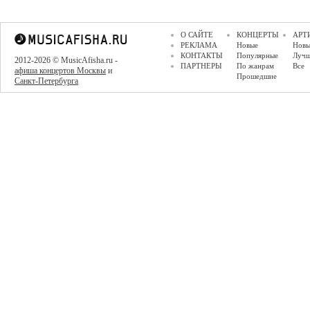
О САЙТЕ
КОНЦЕРТЫ
АРТ
РЕКЛАМА
Новые
Новы
КОНТАКТЫ
Популярные
Луч
2012-2026 © MusicAfisha.ru -
ПАРТНЕРЫ
По жанрам
Все
афиша концертов Москвы
и
Прошедшие
Санкт-Петербурга