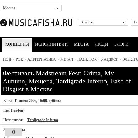
Москва
Жанры
Вс
КОНЦЕРТЫ
ИСПОЛНИТЕЛИ
МЕСТА
ЛЮДИ
БЛОГИ
ПОП
•
РОК
•
АЛЬТЕРНАТИВА
•
МЕТАЛ
•
ПАНК-РОК
•
ХАРДКОР
•
ЭЛЕКТР
Фестиваль Madstream Fest: Grima, My
Autumn, Мещера, Tardigrade Inferno, Ease of
Disgust в Москве
Когда:
11 июля 2026, 16:00, суббота
Где:
Графит
Исполнитель:
Tardigrade Inferno
Жанр:
Метал
0