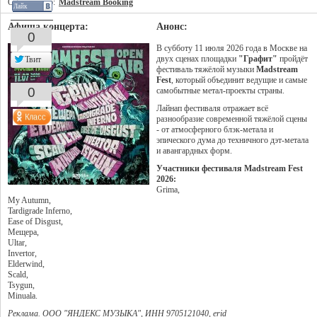
Организатор:
Madstream Booking
Лайк
Афиша концерта:
Анонс:
0
В субботу 11 июля 2026 года в Москве на
двух сценах площадки
"Графит"
пройдёт
Твит
фестиваль тяжёлой музыки
Madstream
Fest
, который объединит ведущие и самые
0
самобытные метал-проекты страны.
Лайнап фестиваля отражает всё
разнообразие современной тяжёлой сцены
- от атмосферного блэк-метала и
эпического дума до техничного дэт-метала
и авангардных форм.
Участники фестиваля
Madstream Fest
2026
:
Grima,
My Autumn,
Tardigrade Inferno,
Ease of Disgust,
Мещера,
Ultar,
Invertor,
Elderwind,
Scald,
Tsygun,
Minuala.
Реклама. ООО "ЯНДЕКС МУЗЫКА", ИНН 9705121040, erid