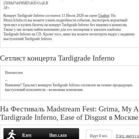
25H8d7vbP8SRTvHZrUcdLB
18+
Концерт Tardigrade Inferno состоится 11 Июля 2026 на сцене
Графит
. На
MusicAfisha.ru вы можете узнать подробности события, посмотреть вероятный
треклист и купить билеты на концерт Tardigrade Inferno без наценки и комиссии.
Также у нас можно найти компанию для его посещения и заказать альбомы
Tardigrade Inferno на CD. Кроме того, ниже вы можете посмотреть видео с недавних
выступлений Tardigrade Inferno.
Сетлист концерта Tardigrade Inferno
Неизвестен
--
Внимание! Треклист
концерта
Tardigrade Inferno
составлен на основе предыдущих
выступлений исполнителя - возможны изменения.
На Фестиваль Madstream Fest: Grima, My 
Tardigrade Inferno, Ease of Disgust в Москв
Я иду
Ищу с кем
Идут 0 чел.
0 чел. ищут с 