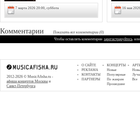
7 марта 2026 20:00, суббота
16 мая 2026
Комментарии
Показать все комментарии (0)
Чтобы оставлять комментарии
зарегистрируйтесь
или
О САЙТЕ
КОНЦЕРТЫ
АРТ
РЕКЛАМА
Новые
Новы
КОНТАКТЫ
Популярные
Луч
2012-2026 © MusicAfisha.ru -
ПАРТНЕРЫ
По жанрам
Все
афиша концертов Москвы
и
Прошедшие
Санкт-Петербурга