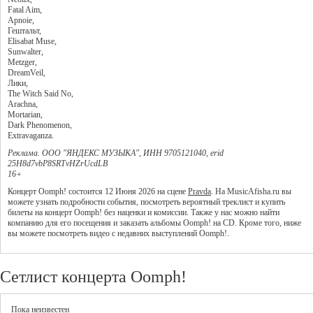
Fatal Aim,
Apnoie,
Гештальт,
Elisabat Muse,
Sunwalter,
Metzger,
DreamVeil,
Лики,
The Witch Said No,
Arachna,
Mortarian,
Dark Phenomenon,
Extravaganza.
Реклама. ООО "ЯНДЕКС МУЗЫКА", ИНН 9705121040, erid
25H8d7vbP8SRTvHZrUcdLB
16+
Концерт Oomph! состоится 12 Июня 2026 на сцене
Pravda
. На MusicAfisha.ru вы
можете узнать подробности события, посмотреть вероятный треклист и купить
билеты на концерт Oomph! без наценки и комиссии. Также у нас можно найти
компанию для его посещения и заказать альбомы Oomph! на CD. Кроме того, ниже
вы можете посмотреть видео с недавних выступлений Oomph!.
Сетлист концерта Oomph!
Пока неизвестен