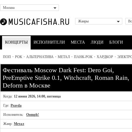
Москва
Жанры
Вс
КОНЦЕРТЫ
ИСПОЛНИТЕЛИ
МЕСТА
ЛЮДИ
БЛОГИ
ПОП
•
РОК
•
АЛЬТЕРНАТИВА
•
МЕТАЛ
•
ПАНК-РОК
•
ХАРДКОР
•
ЭЛЕКТР
Фестиваль Moscow Dark Fest: Dero Goi,
PreEmptive Strike 0.1, Witchcraft, Roman Rain,
Deform в Москве
Когда:
12 июня 2026, 14:00, пятница
Где:
Pravda
Исполнитель:
Oomph!
Жанр:
Метал