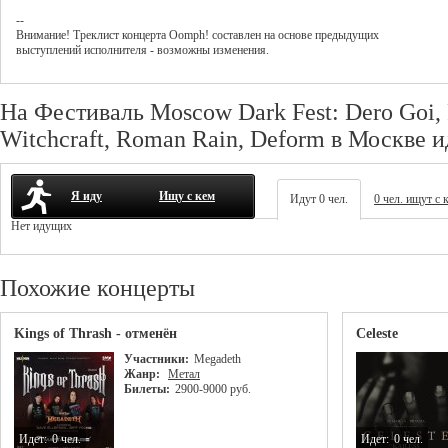
--
Внимание! Треклист
концерта
Oomph!
составлен на основе предыдущих
выступлений исполнителя - возможны изменения.
На Фестиваль Moscow Dark Fest: Dero Goi, P
Witchcraft, Roman Rain, Deform в Москве и
Я иду
Ищу с кем
Идут 0 чел.
0 чел. ищут с 
Нет идущих
Похожие концерты
Kings of Thrash - отменён
Celeste
Участники:
Megadeth
Жанр:
Метал
Билеты:
2900-9000 руб.
Идет:
0 чел.
Идет:
0 чел.