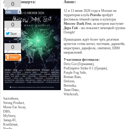
Афиша концерта:
Анонс:
0
12 и 13 июня 2026 года в Москве на
Лайк
территории клуба
Pravda
пройдёт
фестиваль тёмной сцены и культуры
0
Moscow Dark Fest
, на котором выступит
Деро Гой
- экс-вокалист немецкой группы
Oomph!
Твит
Пришедших ждёт более трёх десятков
артистов готик-метал, постпанк, дарквейв,
0
индастриал, даркфолк, синтипоп, EBM
направлений.
Участники фестиваля:
Dero Goi (Германия),
PreEmptive Strike 0.1 (Греция),
Purple Fog Side,
Roman Rain,
Deform,
Berenika,
Твин Пикс,
Witchcraft,
Sacrothorn,
Strong Product,
Moon Far Away,
DBS,
MyStory,
Запад-81,
Konfirmat,
Neolix,