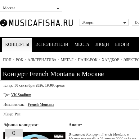
Москва
Жанры
Вс
КОНЦЕРТЫ
ИСПОЛНИТЕЛИ
МЕСТА
ЛЮДИ
БЛОГИ
ПОП
•
РОК
•
АЛЬТЕРНАТИВА
•
МЕТАЛ
•
ПАНК-РОК
•
ХАРДКОР
•
ЭЛЕКТР
Концерт French Montana в Москве
Когда:
30 сентября 2026, 19:00, среда
Где:
VK Stadium
Исполнитель:
French Montana
Жанр:
Рэп
Афиша концерта:
Анонс:
0
Внимание! Концерт French Montana в