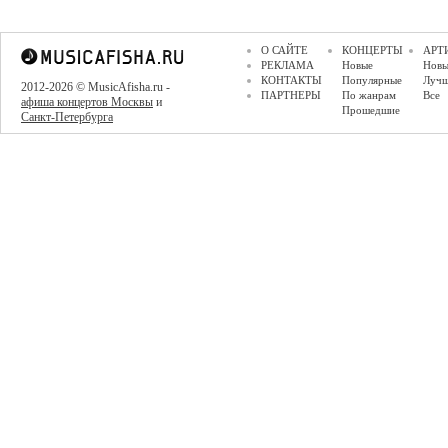
О САЙТЕ
КОНЦЕРТЫ
АРТ
РЕКЛАМА
Новые
Новы
КОНТАКТЫ
Популярные
Луч
2012-2026 © MusicAfisha.ru -
ПАРТНЕРЫ
По жанрам
Все
афиша концертов Москвы
и
Прошедшие
Санкт-Петербурга