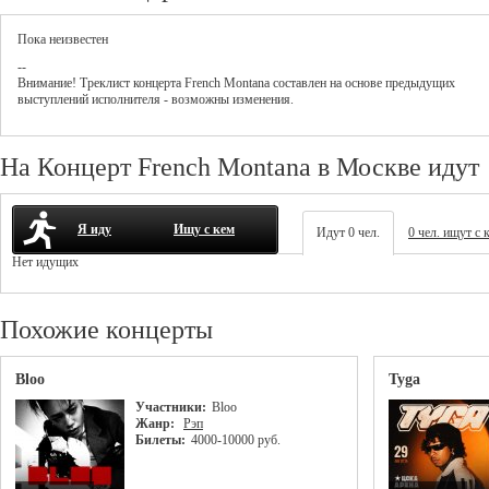
Пока неизвестен
--
Внимание! Треклист
концерта
French Montana
составлен на основе предыдущих
выступлений исполнителя - возможны изменения.
На Концерт French Montana в Москве идут
Я иду
Ищу с кем
Идут 0 чел.
0 чел. ищут с 
Нет идущих
Похожие концерты
Bloo
Tyga
Участники:
Bloo
Жанр:
Рэп
Билеты:
4000-10000 руб.