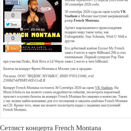
Москве перенесён с 23 апреля 2026 года на
Лайк
30 сентября 2026 года.
30 сентября 2026 года на сцене клуба
VK
0
Stadium
в Москве выступит американский
рэпер
French Montana
.
Твит
Артист марокканского происхождения
подарил миру такие хиты, как
Unforgettable, Stay Schemin, Wish U Well и
0
другие.
Его дебютный альбом Excuse My French
занял 4 место в чарте Billboard 200 и стал
платиновым. Первый суперхит Pop That
при участии Drake, Rick Ross и Lil Wayne занял 2 место в чате billboard.
Билеты на концерт Френч Монтана в Москве уже в продаже.
Реклама. ООО "ЯНДЕКС МУЗЫКА", ИНН 9705121040, erid
25H8d7vbP8SRTvHZrUcdLB
Концерт French Montana состоится 30 Сентября 2026 на сцене
VK Stadium
. На
MusicAfisha.ru вы можете узнать подробности события, посмотреть вероятный
треклист и купить билеты на концерт French Montana без наценки и комиссии. Также
у нас можно найти компанию для его посещения и заказать альбомы French Montana
на CD. Кроме того, ниже вы можете посмотреть видео с недавних выступлений
French Montana.
Сетлист концерта French Montana