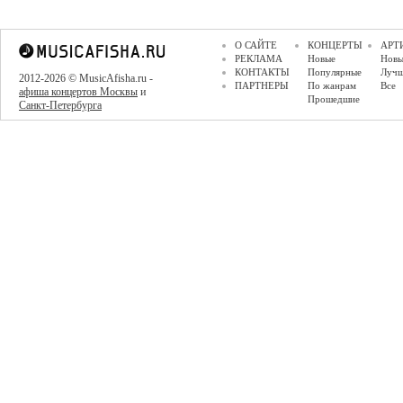
О САЙТЕ
КОНЦЕРТЫ
АРТ
РЕКЛАМА
Новые
Новы
КОНТАКТЫ
Популярные
Луч
2012-2026 © MusicAfisha.ru -
ПАРТНЕРЫ
По жанрам
Все
афиша концертов Москвы
и
Прошедшие
Санкт-Петербурга