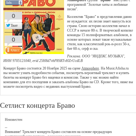
Atmosphere
группа
"Браво"
выступит с
Лайк
программой "Золотые хиты и любимые
песни".
0
Коллектив "Браво" в представлении давно
не нуждается: их песни знает наизусть вся
Твит
страна. Свою историю коллектив начал в
СССР в начале 80-х. В творческой копилке
команды 15 полноформатных альбомов, в
0
основе которых лежат такие музыкальные
стили, как классический рок-н-ролл 50-х,
бит 60-х, серф и ска.
Реклама. ООО "ЯНДЕКС МУЗЫКА",
ИНН 9705121040, erid 25H8d7vbP8SRTvHZrUcdLB
Концерт Браво состоится 20 Ноября 2025 на сцене
Atmosphere
. На MusicAfisha.ru
вы можете узнать подробности события, посмотреть вероятный треклист и купить
билеты на концерт Браво без наценки и комиссии. Также у нас можно найти
компанию для его посещения и заказать альбомы Браво на CD. Кроме того, ниже вы
можете посмотреть видео с недавних выступлений Браво.
Сетлист концерта Браво
Неизвестен
--
Внимание! Треклист
концерта
Браво
составлен на основе предыдущих