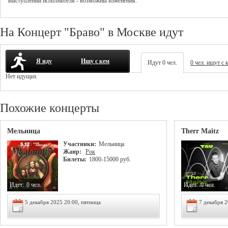
выступлений исполнителя - возможны изменения.
На Концерт "Браво" в Москве идут
Я иду
Ищу с кем
Идут 0 чел.
0 чел. ищут с 
Нет идущих
Похожие концерты
Мельница
Therr Maitz
Участники:
Мельница
Жанр:
Рок
Билеты:
1800-15000 руб.
Идет:
0 чел.
Идет:
0 чел.
5 декабря 2025 20:00, пятница
7 декабря 2