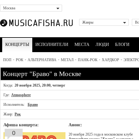
Москва
Жанры
Вс
КОНЦЕРТЫ
ИСПОЛНИТЕЛИ
МЕСТА
ЛЮДИ
БЛОГИ
ПОП
•
РОК
•
АЛЬТЕРНАТИВА
•
МЕТАЛ
•
ПАНК-РОК
•
ХАРДКОР
•
ЭЛЕКТР
Концерт "Браво" в Москве
Когда:
20 ноября 2025, 20:00, четверг
Где:
Atmosphere
Исполнитель:
Браво
Жанр:
Рок
Афиша концерта:
Анонс:
0
20 ноября 2025 года в московском клубе