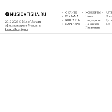
О САЙТЕ
КОНЦЕРТЫ
АРТ
РЕКЛАМА
Новые
Новы
КОНТАКТЫ
Популярные
Луч
2012-2026 © MusicAfisha.ru -
ПАРТНЕРЫ
По жанрам
Все
афиша концертов Москвы
и
Прошедшие
Санкт-Петербурга