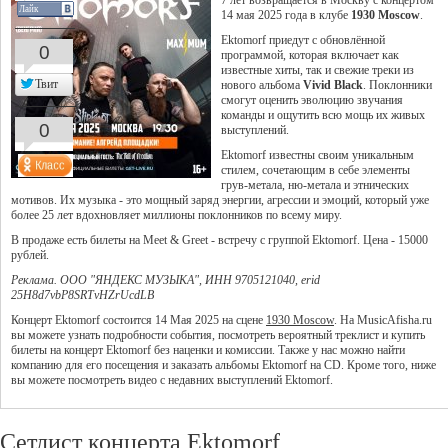
7 лет возвращается в Москву с концертом
Лайк
14 мая 2025 года в клубе
1930 Moscow
.
Ektomorf приедут с обновлённой
0
программой, которая включает как
известные хиты, так и свежие треки из
Твит
нового альбома
Vivid Black
. Поклонники
смогут оценить эволюцию звучания
команды и ощутить всю мощь их живых
0
выступлений.
Ektomorf известны своим уникальным
стилем, сочетающим в себе элементы
грув-метала, ню-метала и этнических
мотивов. Их музыка - это мощный заряд энергии, агрессии и эмоций, который уже
более 25 лет вдохновляет миллионы поклонников по всему миру.
В продаже есть билеты на Meet & Greet - встречу с группой Ektomorf. Цена - 15000
рублей.
Реклама. ООО "ЯНДЕКС МУЗЫКА", ИНН 9705121040, erid
25H8d7vbP8SRTvHZrUcdLB
Концерт Ektomorf состоится 14 Мая 2025 на сцене
1930 Moscow
. На MusicAfisha.ru
вы можете узнать подробности события, посмотреть вероятный треклист и купить
билеты на концерт Ektomorf без наценки и комиссии. Также у нас можно найти
компанию для его посещения и заказать альбомы Ektomorf на CD. Кроме того, ниже
вы можете посмотреть видео с недавних выступлений Ektomorf.
Сетлист концерта Ektomorf