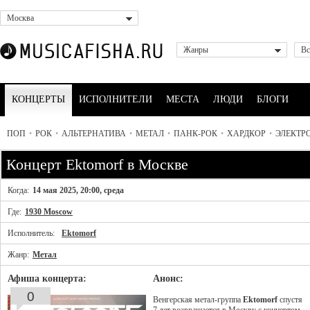
Москва
Жанры
Вс
КОНЦЕРТЫ
ИСПОЛНИТЕЛИ
МЕСТА
ЛЮДИ
БЛОГИ
ПОП
•
РОК
•
АЛЬТЕРНАТИВА
•
МЕТАЛ
•
ПАНК-РОК
•
ХАРДКОР
•
ЭЛЕКТР
Концерт Ektomorf в Москве
Когда:
14 мая 2025, 20:00, среда
Где:
1930 Moscow
Исполнитель:
Ektomorf
Жанр:
Метал
Афиша концерта:
Анонс:
0
Венгерская метал-группа
Ektomorf
спустя