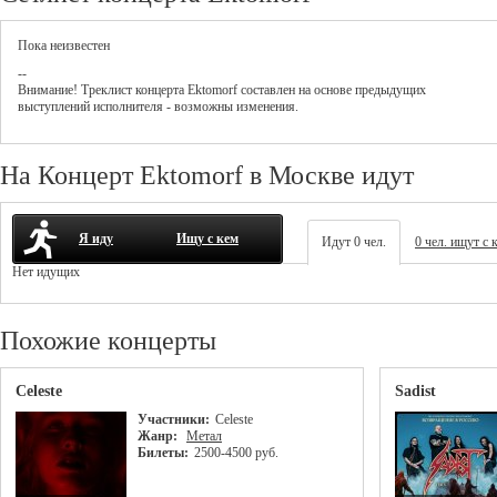
Пока неизвестен
--
Внимание! Треклист
концерта
Ektomorf
составлен на основе предыдущих
выступлений исполнителя - возможны изменения.
На Концерт Ektomorf в Москве идут
Я иду
Ищу с кем
Идут 0 чел.
0 чел. ищут с 
Нет идущих
Похожие концерты
Celeste
Sadist
Участники:
Celeste
Жанр:
Метал
Билеты:
2500-4500 руб.