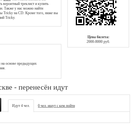
ь вероятный треклист и купить
ии. Также у нас можно найти
ы Tricky на CD. Кроме того, ниже вы
ий Tricky.
Цена билета:
2000-8000 руб.
 на основе предыдущих
ния.
скве - перенесён идут
Идут 4 чел.
0 чел. ищут с кем пойти