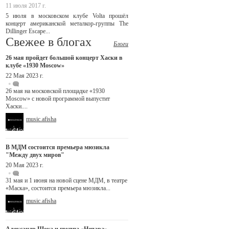
11 июля 2017 г.
5 июля в московском клубе Volta прошёл
концерт американской металкор-группы The
Dillinger Escape...
Свежее в блогах
Блоги
26 мая пройдет большой концерт Хаски в
клубе «1930 Moscow»
22 Мая 2023 г.
26 мая на московской площадке «1930
Moscow» с новой программой выпустит
Хаски....
music.afisha
В МДМ состоится премьера мюзикла
"Между двух миров"
20 Мая 2023 г.
31 мая и 1 июня на новой сцене МДМ, в театре
«Маска», состоится премьера мюзикла...
music.afisha