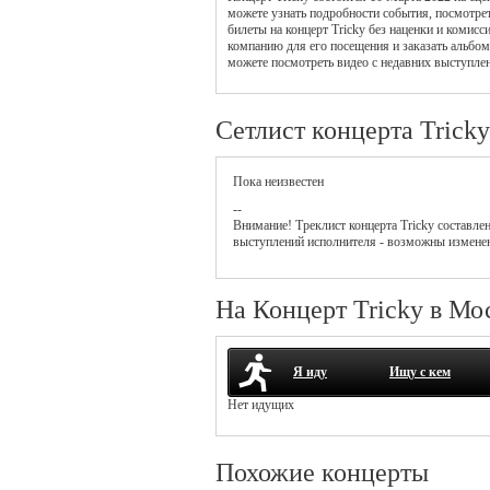
можете узнать подробности события, посмотрет
билеты на концерт Tricky без наценки и комисс
компанию для его посещения и заказать альбом
можете посмотреть видео с недавних выступлен
Сетлист концерта Tricky
Пока неизвестен
--
Внимание! Треклист
концерта
Tricky
составлен
выступлений исполнителя - возможны измене
На Концерт Tricky в Мо
Я иду
Ищу с кем
Нет идущих
Похожие концерты