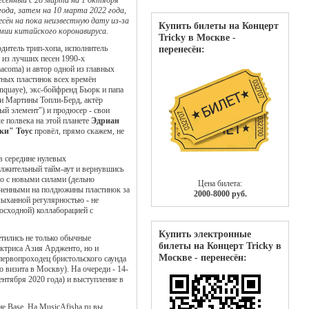
есённый с 28 марта на 1 октября
года, затем на 10 марта 2022 года,
есён на пока неизвестную дату из-за
Купить билеты на Концерт
мии китайского коронавируса.
Tricky в Москве -
дитель трип-хопа, исполнитель
перенесён:
 из лучших песен 1990-х
acoma) и автор одной из главных
ных пластинок всех времён
nquaye), экс-бойфренд Бьорк и папа
и Мартины Топли-Берд, актёр
ый элемент") и продюсер - свои
е полвека на этой планете
Эдриан
ки" Тоус
провёл, прямо скажем, не
в середине нулевых
лжительный тайм-аут и вернувшись
го с новыми силами (дельно
Цена билета:
ченными на полдюжины пластинок за
2000-8000 руб.
лыханной регулярностью - не
восходной) коллаборацией с
Купить электронные
етились не только обычные
билеты на Концерт Tricky в
актриса Азия Ардженто, но и
Москве - перенесён:
ервопроходец бристольского саунда
 визита в Москву). На очереди - 14-
нтября 2020 года) и выступление в
ене
Base
. На MusicAfisha.ru вы