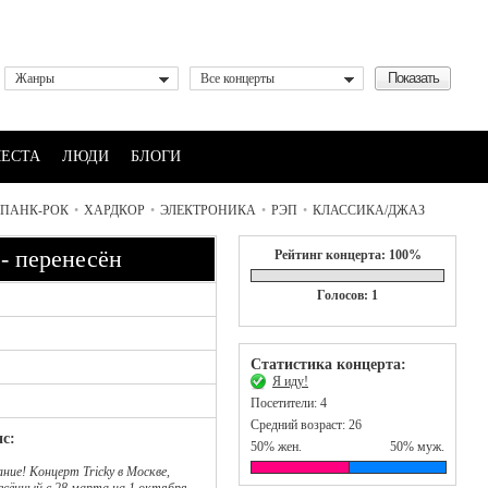
Жанры
Все концерты
ЕСТА
ЛЮДИ
БЛОГИ
ПАНК-РОК
•
ХАРДКОР
•
ЭЛЕКТРОНИКА
•
РЭП
•
КЛАССИКА/ДЖАЗ
 - перенесён
Рейтинг концерта: 100%
Голосов: 1
Статистика концерта:
Я иду!
Посетители: 4
Средний возраст: 26
с:
50% жен.
50% муж.
ние! Концерт Tricky в Москве,