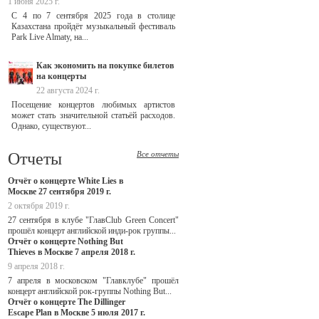
1 июня 2025 г.
С 4 по 7 сентября 2025 года в столице
Казахстана пройдёт музыкальный фестиваль
Park Live Almaty, на...
Как экономить на покупке билетов
на концерты
22 августа 2024 г.
Посещение концертов любимых артистов
может стать значительной статьёй расходов.
Однако, существуют...
Отчеты
Все отчеты
Отчёт о концерте White Lies в
Москве 27 сентября 2019 г.
2 октября 2019 г.
27 сентября в клубе "ГлавClub Green Concert"
прошёл концерт английской инди-рок группы...
Отчёт о концерте Nothing But
Thieves в Москве 7 апреля 2018 г.
9 апреля 2018 г.
7 апреля в московском "Главклубе" прошёл
концерт английской рок-группы Nothing But...
Отчёт о концерте The Dillinger
Escape Plan в Москве 5 июля 2017 г.