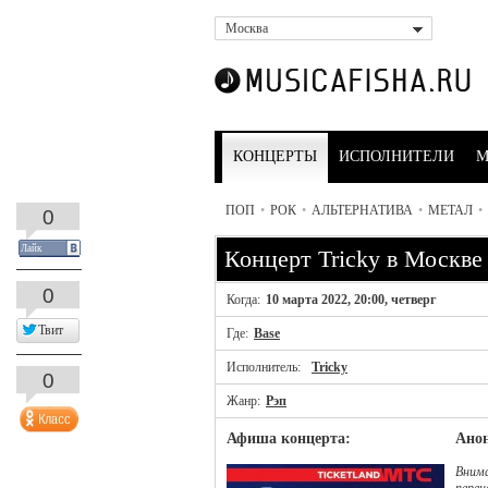
Москва
КОНЦЕРТЫ
ИСПОЛНИТЕЛИ
М
ПОП
•
РОК
•
АЛЬТЕРНАТИВА
•
МЕТАЛ
•
0
Лайк
Концерт Tricky в Москве
0
Когда:
10 марта 2022, 20:00, четверг
Твит
Где:
Base
Исполнитель:
Tricky
0
Жанр:
Рэп
Афиша концерта:
Анон
Внима