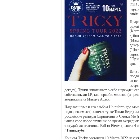
перен
2021 
перен
эпиде
Праро
одной
(Karm
дебют
(Maxi
дочер
("Пят
первы
"Три
зря.
Взяв 
продо
из не
потра
декаду), Трики напоминает о себе с прежде нес
собственными LP, так первой с мезозоя (и пре
земляками из Massive Attack.
Наделал шума и его альбом Uniniform, где отм
подозреваемые (включая ту же Топли-Берд) и 
российские рэпперы Скриптонит и Смоки Мо (п
нашёл своё новое звучание во время очередного
я студийная пластинка
Fall to Pieces
(вышла 4 се
"Главклубе"
.
Концерт Tricky состоится 10 Марта 2022 на сц