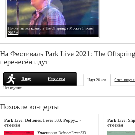
Полная запись концерта The Offspring в Москве 1 июня
2013 г.
На Фестиваль Park Live 2021: The Offspring
перенесён идут
Я иду
Ищу с кем
Идут 26 чел.
0 чел. ищут с
Нет идущих
Похожие концерты
Park Live: Deftones, Fever 333, Poppy... -
Park Live: Slip
отменён
отменён
Участники:
Deftones
Fever 333