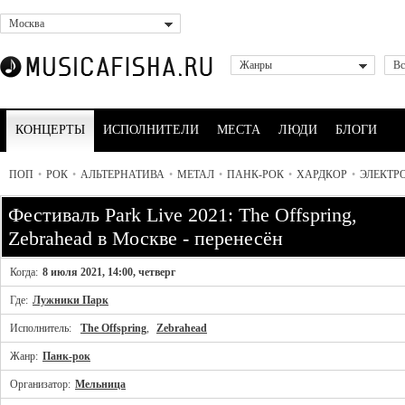
Москва
Жанры
Вс
КОНЦЕРТЫ
ИСПОЛНИТЕЛИ
МЕСТА
ЛЮДИ
БЛОГИ
ПОП
•
РОК
•
АЛЬТЕРНАТИВА
•
МЕТАЛ
•
ПАНК-РОК
•
ХАРДКОР
•
ЭЛЕКТР
Фестиваль Park Live 2021: The Offspring,
Zebrahead в Москве - перенесён
Когда:
8 июля 2021, 14:00, четверг
Где:
Лужники Парк
Исполнитель:
The Offspring
,
Zebrahead
Жанр:
Панк-рок
Организатор:
Мельница