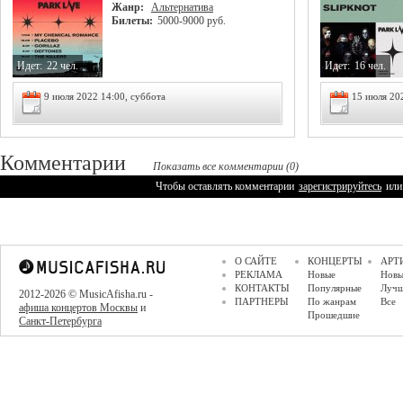
Жанр:
Альтернатива
Билеты:
5000-9000 руб.
Идет:
22 чел.
Идет:
16 чел.
9 июля 2022 14:00, суббота
15 июля 20
Комментарии
Показать все комментарии (0)
Чтобы оставлять комментарии
зарегистрируйтесь
или
О САЙТЕ
КОНЦЕРТЫ
АРТ
РЕКЛАМА
Новые
Новы
КОНТАКТЫ
Популярные
Луч
2012-2026 © MusicAfisha.ru -
ПАРТНЕРЫ
По жанрам
Все
афиша концертов Москвы
и
Прошедшие
Санкт-Петербурга