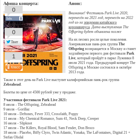
Афиша концерта:
Анонс:
0
Внимание! Фестиваль Park Live 2020,
перенесён на 2021 год, перенесён на 2022
Лайк
год из-за
эпидемии китайского
коронавируса
. Дата выступления The
0
Offspring будет объявлена позже
На их песнях росли целые поколения.
Твит
Американская панк-рок группа
The
Offspring
возвращается в Москву и станет
хедлайнером первого дня фестиваля
Park
1
Live
, который пройдёт в парке Лужники 8
июля 2021 года. Предыдущий концерт The
Offspring в Москве состоялся в октябре
2013 года.
Также в этот день на Park Live выступит калифорнийская панк-рок группа
Zebrahead
.
Билеты по цене от 4500 рублей уже у продаже.
Участники фестиваля Park Live 2021:
8 июля - The Offspring, Zebrahead
9 июля - Gorillaz
10 июля - Deftones, Fever 333, Crossfaith, Poppy
11 июля - My Chemical Romance, Sum 41, Neck Deep, Creeper
16 июля - Slipknot
17 июля - The Killers, Royal Blood, Sam Fender, Don Broco
18 июля - Placebo, Biffy Clyro, Twin Atlantic, Yonaka, The LaFontaines, Digital 21 +
Stefan Olsdal