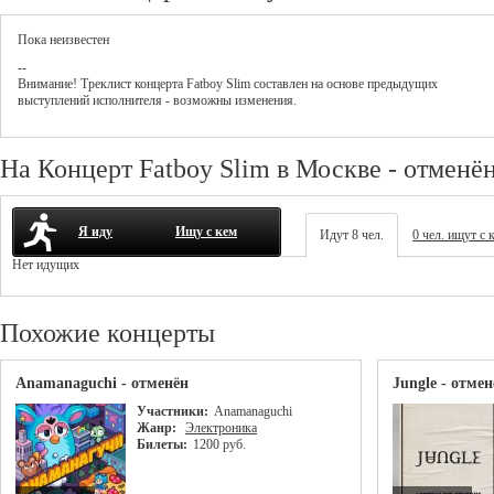
Пока неизвестен
--
Внимание! Треклист
концерта
Fatboy Slim
составлен на основе предыдущих
выступлений исполнителя - возможны изменения.
На Концерт Fatboy Slim в Москве - отменё
Я иду
Ищу с кем
Идут 8 чел.
0 чел. ищут с 
Нет идущих
Похожие концерты
Anamanaguchi - отменён
Jungle - отмен
Участники:
Anamanaguchi
Жанр:
Электроника
Билеты:
1200 руб.