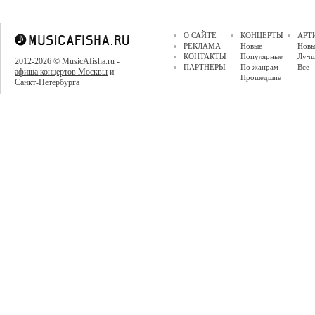
О САЙТЕ
КОНЦЕРТЫ
АРТ
РЕКЛАМА
Новые
Новы
КОНТАКТЫ
Популярные
Луч
2012-2026 © MusicAfisha.ru -
ПАРТНЕРЫ
По жанрам
Все
афиша концертов Москвы
и
Прошедшие
Санкт-Петербурга