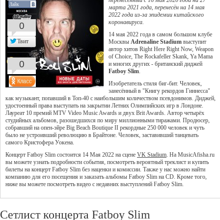
перенесённый с 16 мая 2020 года на 27
Лайк
марта 2021 года, перенесён на 14 мая
2022 года из-за эпидемии китайского
коронавируса.
0
14 мая 2022 года в самом большом клубе
Твит
Москвы
Adrenaline Stadium
выступит
автор хитов Right Here Right Now, Weapon
of Choice,
The Rockafeller Skank,
Ya Mama
0
и многих других - британский диджей
Fatboy Slim
.
Изобретатель стиля биг-бит. Человек,
занесённый в "Книгу рекордов Гиннесса"
как музыкант, попавший в Топ-40 с наибольшим количеством псевдонимов. Диджей,
удостоенный права выступать на закрытии Летних Олимпийских игр в Лондоне.
Лауреат 10 премий MTV Video Music Awards и двух Brit Awards. Автор четырёх
студийных альбомов, разошедшихся по миру миллионными тиражами. Продюсер,
собравший на опен-эйре Big Beach Boutique II рекордные 250 000 человек и чуть
было не устроивший революцию в Брайтоне. Человек, заставивший танцевать
самого Кристофера Уокена.
Концерт Fatboy Slim состоится 14 Мая 2022 на сцене
VK Stadium
. На MusicAfisha.ru
вы можете узнать подробности события, посмотреть вероятный треклист и купить
билеты на концерт Fatboy Slim без наценки и комиссии. Также у нас можно найти
компанию для его посещения и заказать альбомы Fatboy Slim на CD. Кроме того,
ниже вы можете посмотреть видео с недавних выступлений Fatboy Slim.
Сетлист концерта Fatboy Slim