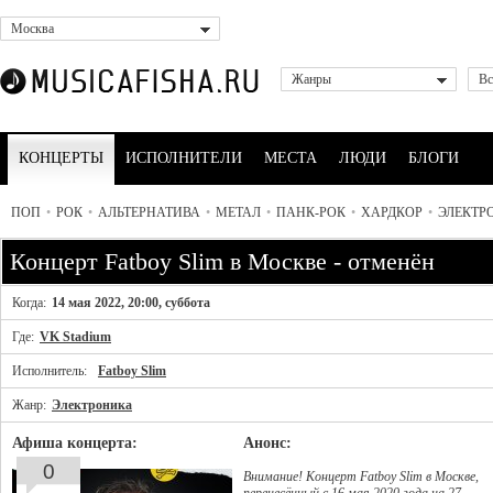
Москва
Жанры
Вс
КОНЦЕРТЫ
ИСПОЛНИТЕЛИ
МЕСТА
ЛЮДИ
БЛОГИ
ПОП
•
РОК
•
АЛЬТЕРНАТИВА
•
МЕТАЛ
•
ПАНК-РОК
•
ХАРДКОР
•
ЭЛЕКТР
Концерт Fatboy Slim в Москве - отменён
Когда:
14 мая 2022, 20:00, суббота
Где:
VK Stadium
Исполнитель:
Fatboy Slim
Жанр:
Электроника
Афиша концерта:
Анонс:
0
Внимание! Концерт Fatboy Slim в Москве,