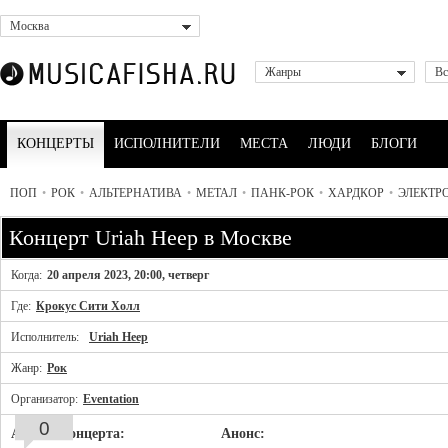
Москва
Жанры
Вс
КОНЦЕРТЫ
ИСПОЛНИТЕЛИ
МЕСТА
ЛЮДИ
БЛОГИ
ПОП
•
РОК
•
АЛЬТЕРНАТИВА
•
МЕТАЛ
•
ПАНК-РОК
•
ХАРДКОР
•
ЭЛЕКТР
Концерт Uriah Heep в Москве
Когда:
20 апреля 2023, 20:00, четверг
Где:
Крокус Сити Холл
Исполнитель:
Uriah Heep
Жанр:
Рок
Организатор:
Eventation
0
Афиша концерта:
Анонс: