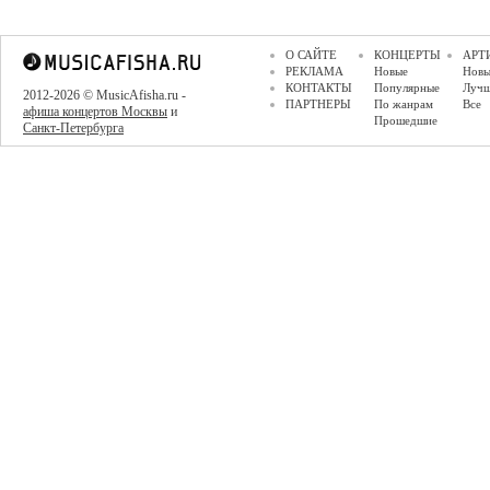
О САЙТЕ
КОНЦЕРТЫ
АРТ
РЕКЛАМА
Новые
Новы
КОНТАКТЫ
Популярные
Луч
2012-2026 © MusicAfisha.ru -
ПАРТНЕРЫ
По жанрам
Все
афиша концертов Москвы
и
Прошедшие
Санкт-Петербурга