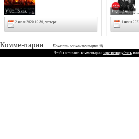
Идет:
15 чел.
Идет:
2 чел.
2 июля 2020 19:30, четверг
4 июня 202
Комментарии
Показать все комментарии (0)
Чтобы оставлять комментарии
зарегистрируйтесь
или