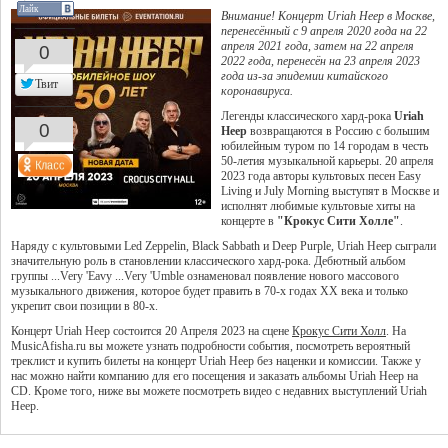
Лайк
Внимание! Концерт Uriah Heep в Москве,
перенесённый с 9 апреля 2020 года на 22
апреля 2021 года, затем на 22 апреля
0
2022 года, перенесён на 23 апреля 2023
года из-за эпидемии китайского
Твит
коронавируса.
Легенды классического хард-рока
Uriah
0
Heep
возвращаются в Россию с большим
юбилейным туром по 14 городам в честь
50-летия музыкальной карьеры. 20 апреля
2023 года авторы культовых песен Easy
Living и July Morning выступят в Москве и
исполнят любимые культовые хиты на
концерте в
"Крокус Сити Холле"
.
Наряду с культовыми Led Zeppelin, Black Sabbath и Deep Purple, Uriah Heep сыграли
значительную роль в становлении классического хард-рока. Дебютный альбом
группы ...Very 'Eavy ...Very 'Umble ознаменовал появление нового массового
музыкального движения, которое будет править в 70-х годах XX века и только
укрепит свои позиции в 80-х.
Концерт Uriah Heep состоится 20 Апреля 2023 на сцене
Крокус Сити Холл
. На
MusicAfisha.ru вы можете узнать подробности события, посмотреть вероятный
треклист и купить билеты на концерт Uriah Heep без наценки и комиссии. Также у
нас можно найти компанию для его посещения и заказать альбомы Uriah Heep на
CD. Кроме того, ниже вы можете посмотреть видео с недавних выступлений Uriah
Heep.