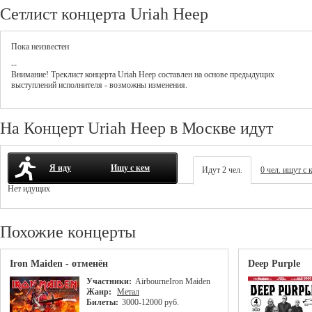
Сетлист концерта Uriah Heep
Пока неизвестен
--
Внимание! Треклист
концерта
Uriah Heep
составлен на основе предыдущих
выступлений исполнителя - возможны изменения.
На Концерт Uriah Heep в Москве идут
Я иду
Ищу с кем
Идут 2 чел.
0 чел. ищут с 
Нет идущих
Похожие концерты
Iron Maiden - отменён
Deep Purple
Участники:
Airbourne
Iron Maiden
Жанр:
Метал
Билеты:
3000-12000 руб.