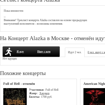
Пока неизвестен
--
Внимание! Треклист
концерта
Alazka
составлен на основе предыдущих
выступлений исполнителя - возможны изменения.
На Концерт Alazka в Москве - отменён иду
Я иду
Ищу с кем
Идут 2 чел.
0 чел. ищут с 
Нет идущих
Похожие концерты
Full of Hell - отменён
American Nigh
Участники:
Full of Hell
Жанр:
Хардкор
Билеты:
1700 руб.