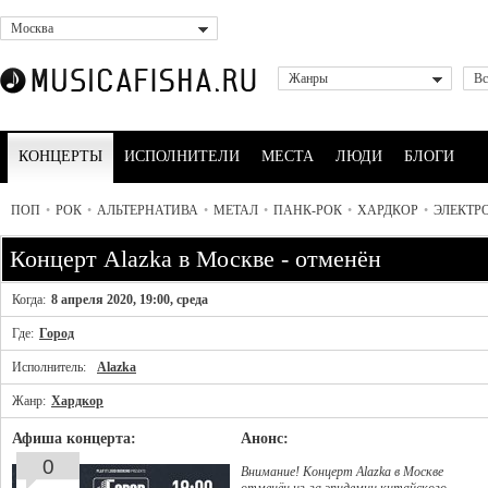
Москва
Жанры
Вс
КОНЦЕРТЫ
ИСПОЛНИТЕЛИ
МЕСТА
ЛЮДИ
БЛОГИ
ПОП
•
РОК
•
АЛЬТЕРНАТИВА
•
МЕТАЛ
•
ПАНК-РОК
•
ХАРДКОР
•
ЭЛЕКТР
Концерт Alazka в Москве - отменён
Когда:
8 апреля 2020, 19:00, среда
Где:
Город
Исполнитель:
Alazka
Жанр:
Хардкор
Афиша концерта:
Анонс:
0
Внимание! Концерт Alazka в Москве