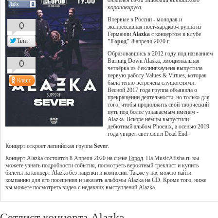
отменён из-за эпидемии китайского
Лайк
коронавируса.
Впервые в России - молодая и
0
экспрессивная пост-хардкор-группа из
Германии
Alazka
с концертом в клубе
Твит
"Город"
8 апреля 2020 г.
Образовавшись в 2012 году под названием
Burning Down Alaska, эмоциональная
0
четвёрка из Реклингхаузена выпустила
первую работу Values ​​& Virtues, которая
была тепло встречена слушателями.
Весной 2017 года группа объявила о
прекращении деятельности, но только для
того, чтобы продолжить свой творческий
путь под более узнаваемым именем -
Alazka. Вскоре немцы выпустили
дебютный альбом Phoenix, а осенью 2019
года увидел свет сингл Dead End.
Концерт откроет латвийская группа
Sever
.
Концерт Alazka состоится 8 Апреля 2020 на сцене
Город
. На MusicAfisha.ru вы
можете узнать подробности события, посмотреть вероятный треклист и купить
билеты на концерт Alazka без наценки и комиссии. Также у нас можно найти
компанию для его посещения и заказать альбомы Alazka на CD. Кроме того, ниже
вы можете посмотреть видео с недавних выступлений Alazka.
Сетлист концерта Alazka