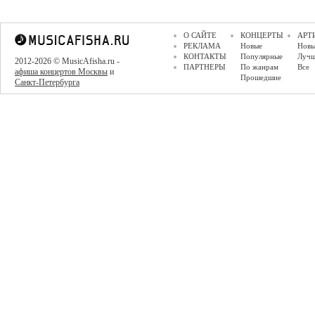
О САЙТЕ
КОНЦЕРТЫ
АРТ
РЕКЛАМА
Новые
Новы
КОНТАКТЫ
Популярные
Луч
2012-2026 © MusicAfisha.ru -
ПАРТНЕРЫ
По жанрам
Все
афиша концертов Москвы
и
Прошедшие
Санкт-Петербурга