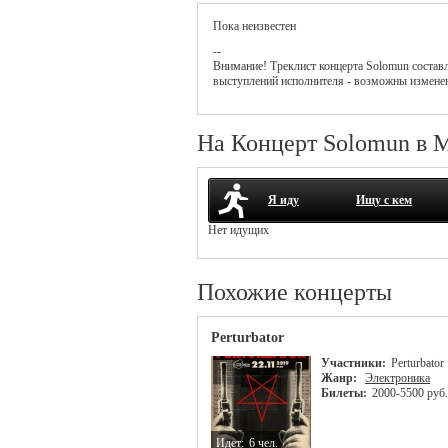
Пока неизвестен
--
Внимание! Треклист
концерта
Solomun
состав
выступлений исполнителя - возможны измене
На Концерт Solomun в 
Я иду
Ищу с кем
Нет идущих
Похожие концерты
Perturbator
Участники:
Perturbator
Жанр:
Электроника
Билеты:
2000-5500 руб.
Идет:
6 чел.