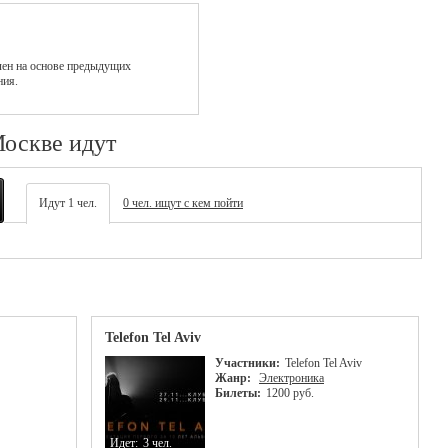
лен на основе предыдущих
ния.
Москве идут
Идут 1 чел.
0 чел. ищут с кем пойти
Telefon Tel Aviv
Участники:
Telefon Tel Aviv
Жанр:
Электроника
Билеты:
1200 руб.
Идет:
3 чел.