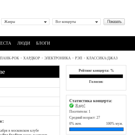
Жанры
Все концерты
ЕСТА
ЛЮДИ
БЛОГИ
ПАНК-РОК
•
ХАРДКОР
•
ЭЛЕКТРОНИКА
•
РЭП
•
КЛАССИКА/ДЖАЗ
ве
Рейтинг концерта: %
Голосов:
Статистика концерта:
Я иду!
Посетители: 1
Средний возраст: 27
с:
0% жен.
100% муж.
кабря в московском клубе