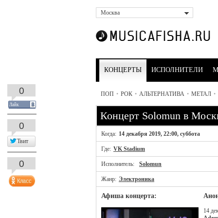
Москва
КОНЦЕРТЫ
ИСПОЛНИТЕЛИ
М
0
ПОП
•
РОК
•
АЛЬТЕРНАТИВА
•
МЕТАЛ
•
Лайк
Концерт Solomun в Моск
0
Когда:
14 декабря 2019, 22:00, суббота
Твит
Где:
VK Stadium
0
Исполнитель:
Solomun
Жанр:
Электроника
Афиша концерта:
Анон
14 де