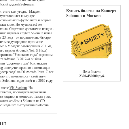
aline Stadium
вновь выступит
йский диджей
Solomun
.
Купить билеты на Концерт
г стать кем угодно: Младен
Solomun в Москве:
ун готовился к карьере
ссионального футболиста и всерьёз
ался кино. Но музыка всё же
илила. Стартовав достаточно поздно -
янно играть в клубах Solomun начал
в 23 года - он поразительно быстро
ил международное признание.
ые о Младене заговорили в 2011-м,
 его версия Around (Noir & Haze)
признана "Ремиксом года" порталом
ent Advisor. В 2012-м он был
лен "Диджеем года" британским
g и получил премию в номинации
Цена билета:
юсер года" на DJ Awards Ibiza. С тех
2300-450000 руб.
ало что поменялось - свой титул
я Solomun гордо несёт и в 2019 году.
а сцене
VK Stadium
. На
 события, посмотреть вероятный
ез наценки и комиссии. Также у нас
казать альбомы Solomun на CD.
 с недавних выступлений Solomun.
mun