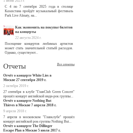
1 июня 2025 г.
С 4 по 7 сентября 2025 года в столице
Казахстана пройдёт музыкальный фестиваль
Park Live Almaty, на...
Как экономить на покупке билетов
на концерты
22 августа 2024 г.
Посещение концертов любимых артистов
может стать значительной статьёй расходов.
Однако, существуют...
Отчеты
Все отчеты
Отчёт о концерте White Lies в
Москве 27 сентября 2019 г.
2 октября 2019 г.
27 сентября в клубе "ГлавClub Green Concert"
прошёл концерт английской инди-рок группы...
Отчёт о концерте Nothing But
Thieves в Москве 7 апреля 2018 г.
9 апреля 2018 г.
7 апреля в московском "Главклубе" прошёл
концерт английской рок-группы Nothing But...
Отчёт о концерте The Dillinger
Escape Plan в Москве 5 июля 2017 г.