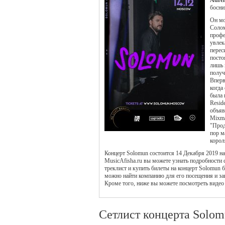
Adren
босни
Он мо
Солом
профе
увлек
перес
посто
лишь 
получ
Вперв
когда
была 
Resid
объяв
Mixma
"Прод
пор м
корол
Концерт Solomun состоится 14 Декабря 2019 н
MusicAfisha.ru вы можете узнать подробности
треклист и купить билеты на концерт Solomun б
можно найти компанию для его посещения и за
Кроме того, ниже вы можете посмотреть видео
Сетлист концерта Solo