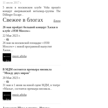
11 июля 2017 г.
5 июля в московском клубе Volta прошёл
концерт американской металкор-группы The
Dillinger Escape...
Свежее в блогах
Блоги
26 мая пройдет большой концерт Хаски в
клубе «1930 Moscow»
22 Мая 2023 г.
26 мая на московской площадке «1930
Moscow» с новой программой выпустит
Хаски....
music.afisha
В МДМ состоится премьера мюзикла
"Между двух миров"
20 Мая 2023 г.
31 мая и 1 июня на новой сцене МДМ, в театре
«Маска», состоится премьера мюзикла...
music.afisha